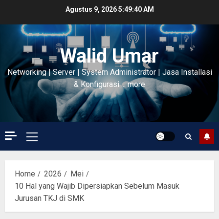
Skip
Agustus 9, 2026
5:49:41 AM
to
content
Walid Umar
Networking | Server | System Administrator | Jasa Installasi
& Konfigurasi…. more
Primary
Menu
Home
2026
Mei
10 Hal yang Wajib Dipersiapkan Sebelum Masuk
Jurusan TKJ di SMK