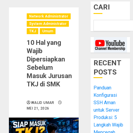
CARI
Network Administrator
System Administrator
TKJ
Umum
10 Hal yang
Wajib
Dipersiapkan
RECENT
Sebelum
POSTS
Masuk Jurusan
TKJ di SMK
Panduan
Konfigurasi
SSH Aman
WALID UMAR
MEI 21, 2026
untuk Server
Produksi: 5
Langkah Wajib
Mencegah