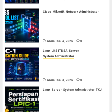
Cisco
Mikrotik
Network Administrator
Konsep Access Control List
(ACL) di Cisco dan MikroTik:
Panduan Lengkap untuk Pemula
hingga Profesional
AGUSTUS 4, 2026
0
Linux
LKS ITNSA
Server
System Administrator
LPIC-1: Panduan Lengkap
Sertifikasi Linux untuk Sysadmin
Pemula hingga Profesional
AGUSTUS 3, 2026
0
Linux
Server
System Administrator
TKJ
Siap Jadi Linux System
Administrator Bersertifikat? Ikuti
Kelas Persiapan LPIC-1 Bersama