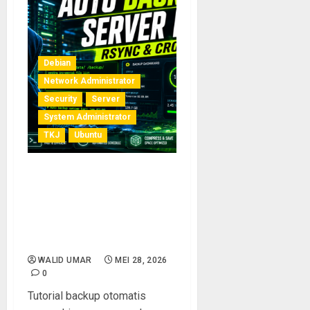
Debian
Network Administrator
Security
Server
System Administrator
TKJ
Ubuntu
Cara Membuat Backup
Otomatis Server Linux
dengan Rsync dan Cron
untuk Sekolah dan
Laboratorium Komputer
WALID UMAR
MEI 28, 2026
0
Tutorial backup otomatis