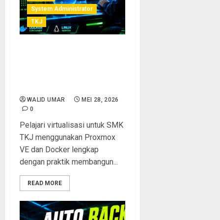
System Administrator
TKJ
Virtualisasi untuk SMK TKJ:
Belajar Proxmox, Docker,
dan Container dengan
Praktik Lab Modern
WALID UMAR
MEI 28, 2026
0
Pelajari virtualisasi untuk SMK
TKJ menggunakan Proxmox
VE dan Docker lengkap
dengan praktik membangun...
READ MORE