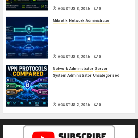
Saya
AGUSTUS 3, 2026
0
Mikrotik
Network Administrator
Cara Kerja Protokol VPN
L2TP/IPsec dan SSTP: Panduan
Lengkap untuk Sysadmin dan
Network Engineer
AGUSTUS 3, 2026
0
Network Administrator
Server
System Administrator
Uncategorized
Perbedaan Protokol VPN: PPTP,
L2TP, SSTP, OpenVPN, IKEv2, dan
WireGuard
AGUSTUS 2, 2026
0