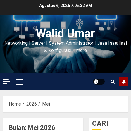
Skip
Agustus 6, 2026
7:05:34 AM
to
content
Walid Umar
Networking | Server | System Administrator | Jasa Installasi
& Konfigurasi…. more
Primary
Menu
Home
2026
Mei
CARI
Bulan:
Mei 2026