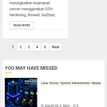
meningkatkan keamanan
server menggunakan SSH
hardening, firewall, fail2ban,...
READ MORE
Paginasi
1
2
3
4
5
Next
pos
YOU MAY HAVE MISSED
Linux
Server
System Administrator
Ubuntu
Dasar-Dasar Manajemen User
dan Permission di Linux Server:
Panduan Lengkap untuk Sysadmin
AGUSTUS 5, 2026
0