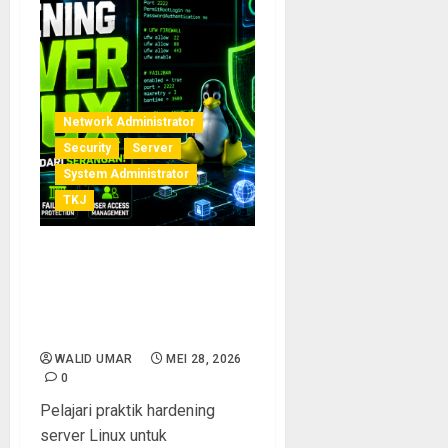
Network Administrator
Security
Server
System Administrator
TKJ
Praktik Hardening Server
Linux: Cara Mengamankan
Server dari Serangan
Hacker
WALID UMAR
MEI 28, 2026
0
Pelajari praktik hardening
server Linux untuk