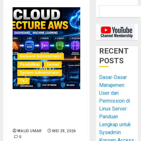
RECENT
Network Administrator
POSTS
Pendidikan
Server
System Administrator
Dasar-Dasar
TKJ
Manajemen
User dan
Permission di
Arsitektur Cloud AWS
Modern untuk IoT, API,
Linux Server:
Dashboard, dan Machine
Panduan
Learning
Lengkap untuk
WALID UMAR
MEI 29, 2026
Sysadmin
0
Konsep Access