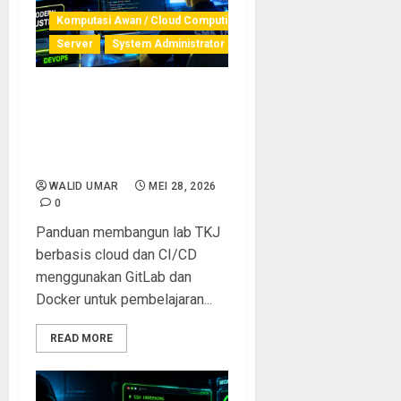
Komputasi Awan / Cloud Computing
Server
System Administrator
Membangun Lab TKJ
Berbasis Cloud dan CI/CD
dengan GitLab dan Docker
untuk Pembelajaran Modern
WALID UMAR
MEI 28, 2026
0
Panduan membangun lab TKJ
berbasis cloud dan CI/CD
menggunakan GitLab dan
Docker untuk pembelajaran...
READ MORE