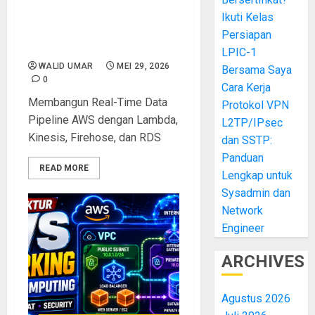
Implementasi Serverless
dan Real-Time Data Pipeline
Ikuti Kelas
pada LKS Cloud Computing
Persiapan
Nasional
LPIC-1
WALID UMAR
MEI 29, 2026
Bersama Saya
0
Cara Kerja
Membangun Real-Time Data
Protokol VPN
Pipeline AWS dengan Lambda,
L2TP/IPsec
Kinesis, Firehose, dan RDS
dan SSTP:
Panduan
READ MORE
Lengkap untuk
Sysadmin dan
Network
Engineer
ARCHIVES
Agustus 2026