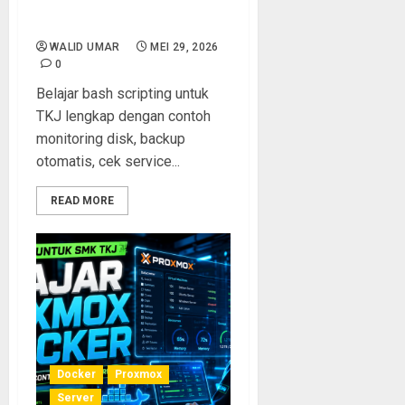
Linux agar Kerja Lebih
Cepat dan Efisien
WALID UMAR
MEI 29, 2026
0
Belajar bash scripting untuk
TKJ lengkap dengan contoh
monitoring disk, backup
otomatis, cek service...
READ MORE
Docker
Proxmox
Server