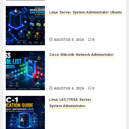
Linux
Server
System Administrator
Ubuntu
Dasar-Dasar Manajemen User
dan Permission di Linux Server:
Panduan Lengkap untuk Sysadmin
AGUSTUS 5, 2026
0
Cisco
Mikrotik
Network Administrator
Konsep Access Control List
(ACL) di Cisco dan MikroTik:
Panduan Lengkap untuk Pemula
hingga Profesional
AGUSTUS 4, 2026
0
Linux
LKS ITNSA
Server
System Administrator
LPIC-1: Panduan Lengkap
Sertifikasi Linux untuk Sysadmin
Pemula hingga Profesional