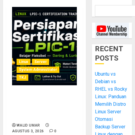
RECENT
POSTS
Linux
Server
System Administrator
Ubuntu vs
TKJ
Debian vs
RHEL vs Rocky
Linux: Panduan
Siap Jadi Linux System
Administrator Bersertifikat?
Memilih Distro
Ikuti Kelas Persiapan LPIC-1
Linux Server
Bersama Saya
Otomasi
WALID UMAR
Backup Server
AGUSTUS 3, 2026
0
Linux dengan