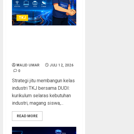
TKJ
Membangun Kelas Industri
TKJ bersama DUDI: Strategi
Kolaborasi Sekolah dan
Perusahaan IT
WALID UMAR
JULI 12, 2026
0
Strategi jitu membangun kelas
industri TKJ bersama DUDI:
kurikulum selaras kebutuhan
industri, magang siswa,...
READ MORE