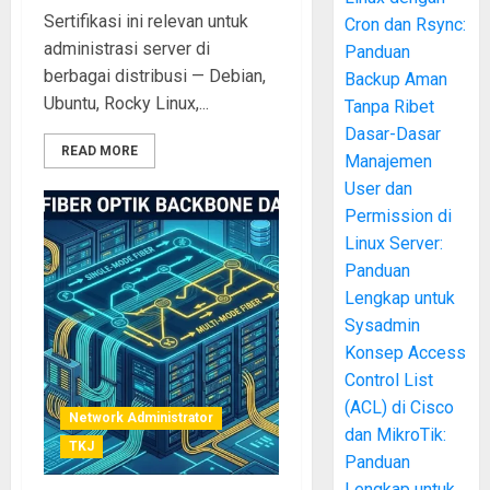
Sertifikasi ini relevan untuk
Cron dan Rsync:
administrasi server di
Panduan
berbagai distribusi — Debian,
Backup Aman
Ubuntu, Rocky Linux,...
Tanpa Ribet
Dasar-Dasar
READ MORE
Manajemen
User dan
Permission di
Linux Server:
Panduan
Lengkap untuk
Sysadmin
Konsep Access
Control List
(ACL) di Cisco
Network Administrator
dan MikroTik:
TKJ
Panduan
Lengkap untuk