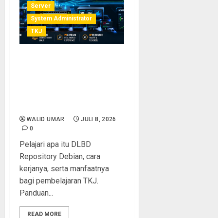
Server
System Administrator
TKJ
Apa Itu DLBD Repository
Debian? Panduan Lengkap
Fungsi, Cara Kerja, dan
Manfaatnya untuk
Pembelajaran TKJ
WALID UMAR
JULI 8, 2026
0
Pelajari apa itu DLBD
Repository Debian, cara
kerjanya, serta manfaatnya
bagi pembelajaran TKJ.
Panduan...
READ MORE