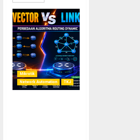
Mikrotik
Network Automation
TKJ
Perbedaan Mendasar
Algoritma Routing Dynamic
Distance Vector dan Link
State Protocol: Panduan
Lengkap untuk
Administrator Jaringan