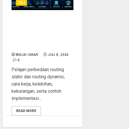
TKJ
Perbedaan Routing Static
dan Routing Dynamic: Cara
Kerja, Kelebihan,
Kekurangan, serta Visual
Penjelasan Lengkap
WALID UMAR
JULI 8, 2026
0
Pelajari perbedaan routing
static dan routing dynamic,
cara kerja, kelebihan,
kekurangan, serta contoh
implementasi...
READ MORE