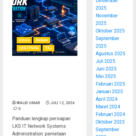
Desember
2025
November
2025
Oktober 2025
September
Cisco
Debian
2025
LKS ITNSA
TKJ
Agustus 2025
Juli 2025
Tips Persiapan Lomba LKS
Juni 2025
IT Network Systems
Mei 2025
Administration: Panduan
Februari 2025
Lengkap dari Modul hingga
Januari 2025
Troubleshooting
April 2024
WALID UMAR
JULI 12, 2026
Maret 2024
0
Februari 2024
Panduan lengkap persiapan
Oktober 2023
LKS IT Network Systems
September
Administration: pemetaan