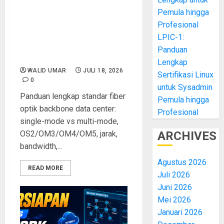
Pemula hingga
Standar Fiber Optik
Backbone Data Center:
Profesional
Panduan Lengkap Single-
LPIC-1:
Mode, Multi-Mode, dan
Panduan
Konektor LC/SC/ST
Lengkap
WALID UMAR
JULI 18, 2026
Sertifikasi Linux
0
untuk Sysadmin
Panduan lengkap standar fiber
Pemula hingga
optik backbone data center:
Profesional
single-mode vs multi-mode,
OS2/OM3/OM4/OM5, jarak,
ARCHIVES
bandwidth,...
Agustus 2026
READ MORE
Juli 2026
Juni 2026
Mei 2026
Januari 2026