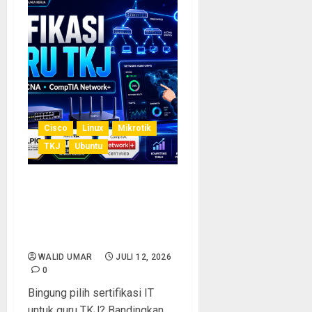
Cisco
Linux
Mikrotik
TKJ
Ubuntu
Sertifikasi IT untuk Guru
TKJ: Panduan Lengkap
CCNA, LPIC, MTCNA, dan
CompTIA Network+
WALID UMAR
JULI 12, 2026
0
Bingung pilih sertifikasi IT
untuk guru TKJ? Bandingkan