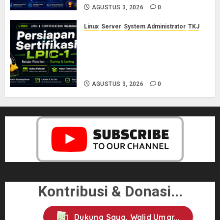
AGUSTUS 3, 2026
0
Linux
Server
System Administrator
TKJ
Siap Jadi Linux System
Administrator Bersertifikat? Ikuti
Kelas Persiapan LPIC-1 Bersama
Saya
AGUSTUS 3, 2026
0
Kontribusi & Donasi...
Dukung Saya, Walid Umar...