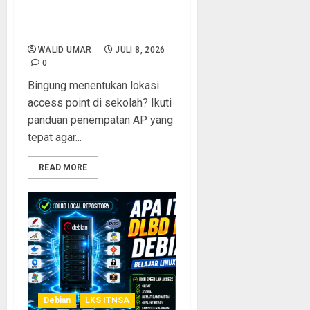
Point untuk Ruangan
Sekolah agar WiFi Stabil dan
Merata
WALID UMAR
JULI 8, 2026
0
Bingung menentukan lokasi
access point di sekolah? Ikuti
panduan penempatan AP yang
tepat agar...
READ MORE
Debian
LKS ITNSA