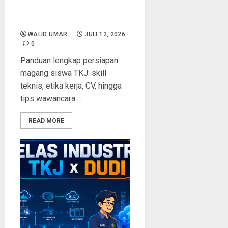
Perusahaan IT: Skill, Etika
Kerja, dan CV Profesional
WALID UMAR
JULI 12, 2026
0
Panduan lengkap persiapan
magang siswa TKJ: skill
teknis, etika kerja, CV, hingga
tips wawancara....
READ MORE