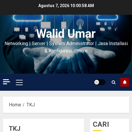
Skip
Agustus 7, 2026
10:00:59 AM
to
content
Walid Umar
Networking | Server | System Administrator | Jasa Installasi
& Konfigurasi…. more
Primary
Menu
Home
TKJ
CARI
TKJ