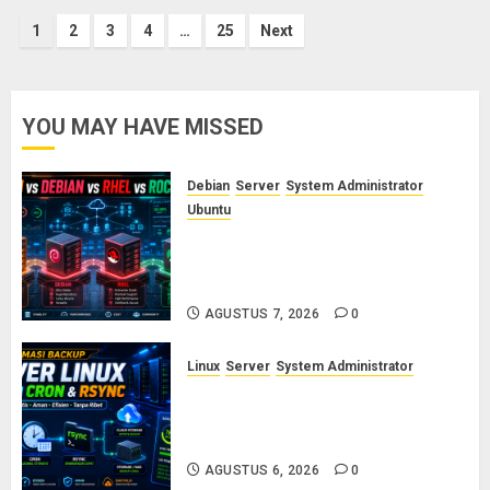
Paginasi
1
2
3
4
…
25
Next
pos
YOU MAY HAVE MISSED
Debian
Server
System Administrator
Ubuntu
Ubuntu vs Debian vs RHEL vs
Rocky Linux: Panduan Memilih
Distro Linux Server
AGUSTUS 7, 2026
0
Linux
Server
System Administrator
Otomasi Backup Server Linux
dengan Cron dan Rsync: Panduan
Backup Aman Tanpa Ribet
AGUSTUS 6, 2026
0