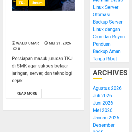
TKJ
Umum
Linux Server
Otomasi
Backup Server
10 Hal yang Wajib
Dipersiapkan Sebelum
Linux dengan
Masuk Jurusan TKJ di SMK
Cron dan Rsync:
WALID UMAR
MEI 21, 2026
Panduan
0
Backup Aman
Persiapan masuk jurusan TKJ
Tanpa Ribet
di SMK agar sukses belajar
ARCHIVES
jaringan, server, dan teknologi
sejak...
Agustus 2026
READ MORE
Juli 2026
Juni 2026
Mei 2026
Januari 2026
Desember