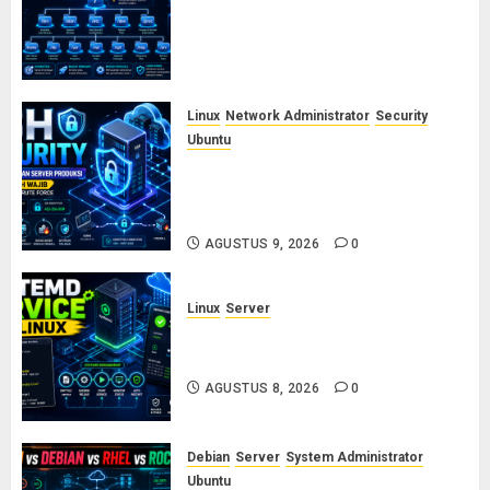
Linux (FHS): Fungsi /etc, /var,
/usr, /opt, dan /proc yang Wajib
Diketahui Admin Server
AGUSTUS 10, 2026
0
Linux
Network Administrator
Security
Ubuntu
Panduan Konfigurasi SSH Aman
untuk Server Produksi: 5 Langkah
Wajib Mencegah Brute Force
AGUSTUS 9, 2026
0
Linux
Server
Cara Membuat dan Mengelola
Systemd Service Sendiri di Linux
AGUSTUS 8, 2026
0
Debian
Server
System Administrator
Ubuntu