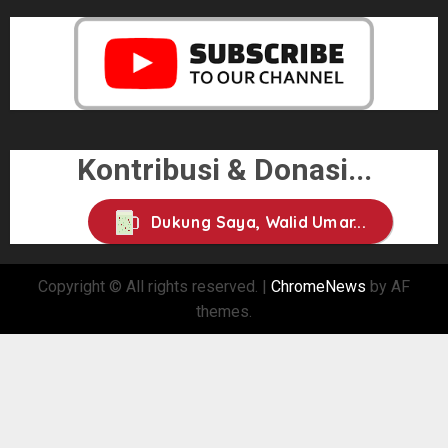
Kontribusi & Donasi...
Dukung Saya, Walid Umar...
Copyright © All rights reserved.
|
ChromeNews
by AF
themes.