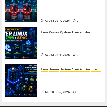
Ubuntu vs Debian vs RHEL vs
Rocky Linux: Panduan Memilih
Distro Linux Server
AGUSTUS 7, 2026
0
Linux
Server
System Administrator
Otomasi Backup Server Linux
dengan Cron dan Rsync: Panduan
Backup Aman Tanpa Ribet
AGUSTUS 6, 2026
0
Linux
Server
System Administrator
Ubuntu
Dasar-Dasar Manajemen User
dan Permission di Linux Server:
Panduan Lengkap untuk Sysadmin
AGUSTUS 5, 2026
0