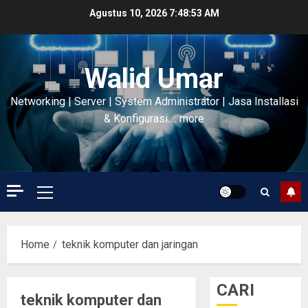
Skip
Agustus 10, 2026
7:48:53 AM
to
content
Walid Umar
Networking | Server | System Administrator | Jasa Installasi
& Konfigurasi…. more
Primary
Menu
Home
teknik komputer dan jaringan
CARI
teknik komputer dan