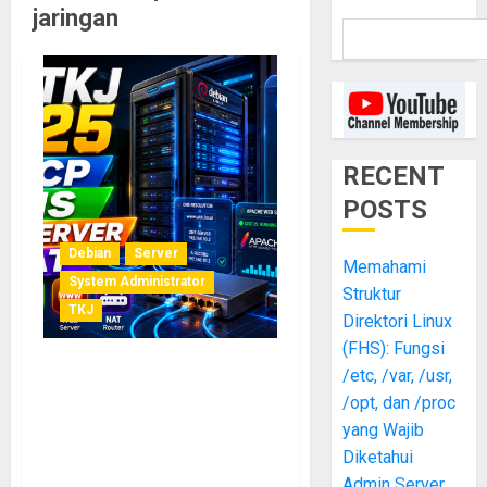
jaringan
RECENT
POSTS
Debian
Server
Memahami
System Administrator
Struktur
TKJ
Direktori Linux
(FHS): Fungsi
/etc, /var, /usr,
UKK TKJ 2025: Panduan
/opt, dan /proc
Lengkap Integrasi DHCP,
DNS, Web Server, dan NAT
yang Wajib
dalam Satu Topologi
Diketahui
Jaringan
Admin Server