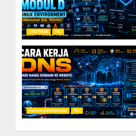
LKS ITNSA
TKJ
System Administrator
TKJ