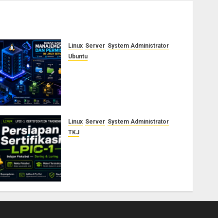
Linux
Server
System Administrator
Ubuntu
Dasar-Dasar Manajemen User
dan Permission di Linux
Server: Panduan Lengkap
untuk Sysadmin
AGUSTUS 5, 2026
0
Linux
Server
System Administrator
TKJ
Siap Jadi Linux System
Administrator Bersertifikat?
Ikuti Kelas Persiapan LPIC-1
Bersama Saya
AGUSTUS 3, 2026
0