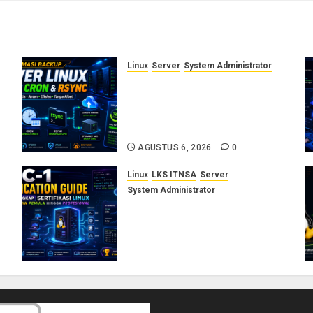
Linux
Server
System Administrator
Otomasi Backup Server Linux
dengan Cron dan Rsync:
Panduan Backup Aman Tanpa
Ribet
AGUSTUS 6, 2026
0
Linux
LKS ITNSA
Server
System Administrator
LPIC-1: Panduan Lengkap
Sertifikasi Linux untuk
Sysadmin Pemula hingga
Profesional
AGUSTUS 3, 2026
0