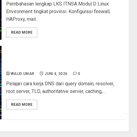
Pembahasan lengkap LKS ITNSA Modul D Linux
Environment tingkat provinsi. Konfigurasi firewall,
HAProxy, mail...
READ MORE
Cara Kerja DNS: Dari Ketik Nama Domain Hingga
Website Terbuka di Browser
WALID UMAR
JUNI 4, 2026
0
Pelajari cara kerja DNS dari query domain, resolver,
root server, TLD, authoritative server, caching,...
READ MORE