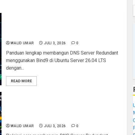
Tutorial Step-by-Step Membangun DNS Server
Redundant dengan Bind9 di Ubuntu Server 26.04
LTS: Konfigurasi Primary dan Secondary DNS
Lengkap
WALID UMAR
JULI 3, 2026
0
Panduan lengkap membangun DNS Server Redundant
menggunakan Bind9 di Ubuntu Server 26.04 LTS
dengan...
READ MORE
Studi Kasus Membangun DNS Server Redundant
dengan Bind9 di Ubuntu Server 26.04 LTS:
Konfigurasi Zone File Forward dan Reverse
M
Lookup Lengkap
WALID UMAR
JULI 3, 2026
0