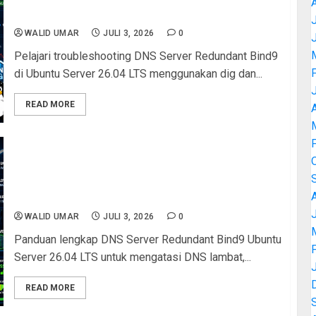
nslookup
J
WALID UMAR
JULI 3, 2026
0
Pelajari troubleshooting DNS Server Redundant Bind9
di Ubuntu Server 26.04 LTS menggunakan dig dan...
READ MORE
A
Perbandingan & Analisis Membangun DNS Server
Redundant dengan Bind9 di Ubuntu Server 26.04
LTS Resolute Raccoon: Mengatasi DNS Lambat
dan Record Tidak Sinkron
J
WALID UMAR
JULI 3, 2026
0
Panduan lengkap DNS Server Redundant Bind9 Ubuntu
Server 26.04 LTS untuk mengatasi DNS lambat,...
READ MORE