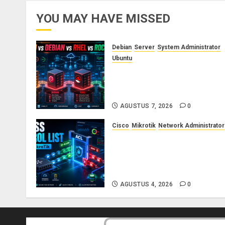
YOU MAY HAVE MISSED
Debian
Server
System Administrator
Ubuntu
Ubuntu vs Debian vs RHEL vs
Rocky Linux: Panduan Memilih
Distro Linux Server
AGUSTUS 7, 2026
0
Cisco
Mikrotik
Network Administrator
Konsep Access Control List
(ACL) di Cisco dan MikroTik:
Panduan Lengkap untuk
Pemula hingga Profesional
AGUSTUS 4, 2026
0