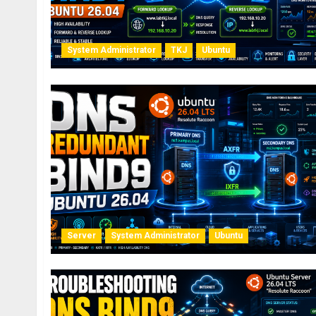
System Administrator
TKJ
Ubuntu
Server
System Administrator
Ubuntu