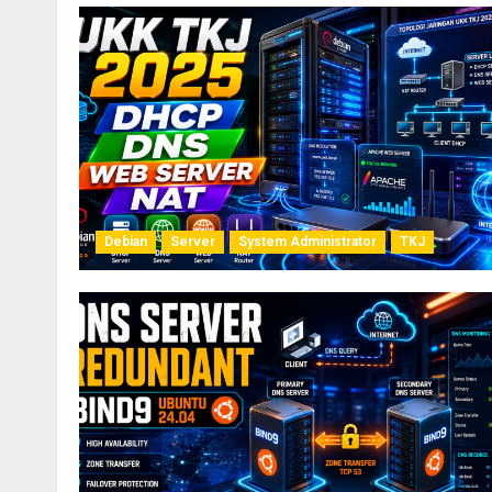
Debian
Server
System Administrator
TKJ