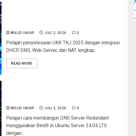
J
UKK TKJ 2025: Panduan Lengkap Integrasi DHCP,
DNS, Web Server, dan NAT dalam Satu Topologi
Jaringan
WALID UMAR
JULI 2, 2026
0
Pelajari penyelesaian UKK TKJ 2025 dengan integrasi
DHCP, DNS, Web Server, dan NAT lengkap...
READ MORE
Panduan Lengkap Membangun DNS Server
Redundant dengan Bind9 di Ubuntu Server 24.04
LTS (Primary & Secondary DNS)
WALID UMAR
JULI 2, 2026
0
Pelajari cara membangun DNS Server Redundant
menggunakan Bind9 di Ubuntu Server 24.04 LTS
dengan...