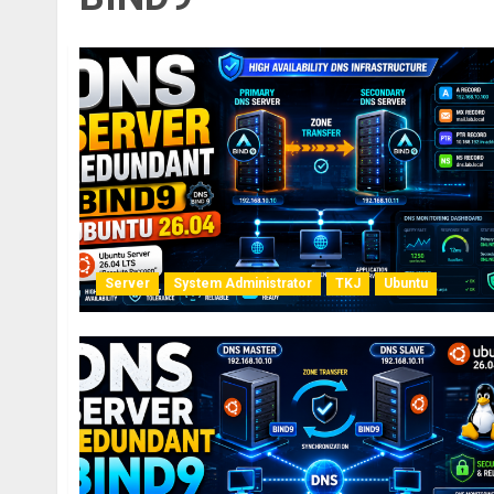
Server
System Administrator
TKJ
Ubuntu