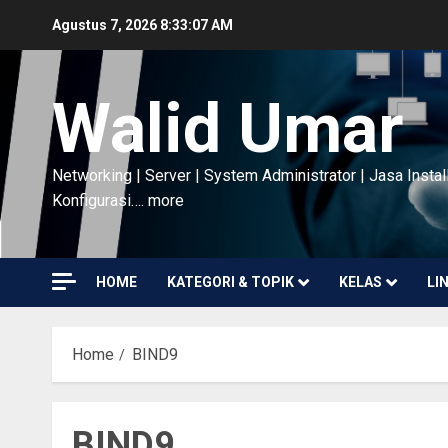
Skip
Agustus 7, 2026
8:33:09 AM
to
content
Walid Umar
Networking | Server | System Administrator | Jasa Instal
Konfigurasi…. more
HOME
KATEGORI & TOPIK
KELAS
LI
Home
BIND9
BIND9