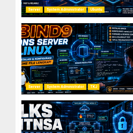
Server
System Administrator
Ubuntu
Server
System Administrator
TKJ