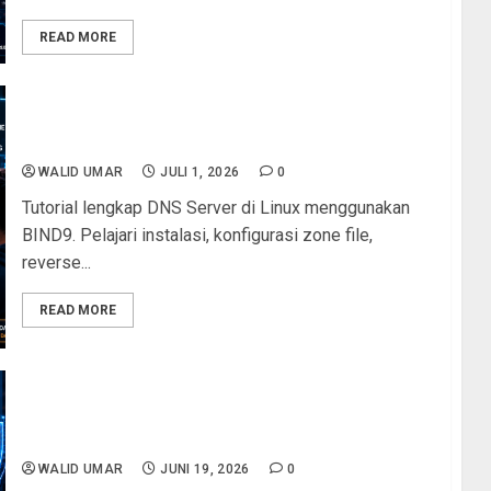
READ MORE
DNS Server di Linux: Panduan Lengkap Instalasi
BIND9 dan Konfigurasi Zone File di Debian/Ubuntu
WALID UMAR
JULI 1, 2026
0
Tutorial lengkap DNS Server di Linux menggunakan
BIND9. Pelajari instalasi, konfigurasi zone file,
reverse...
READ MORE
LKS ITNSA Modul D Linux Environment 2026:
Pembahasan Lengkap Soal Tingkat Provinsi dan
Solusinya
WALID UMAR
JUNI 19, 2026
0