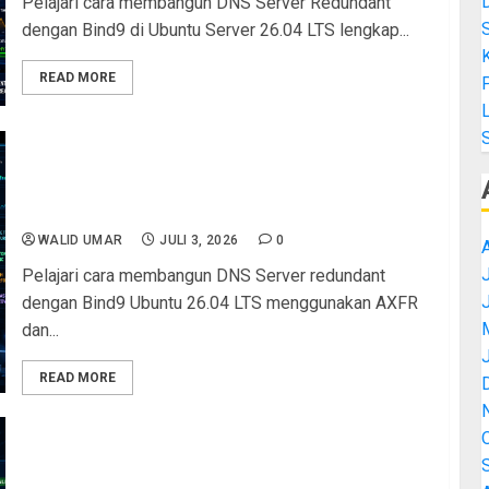
Pelajari cara membangun DNS Server Redundant
dengan Bind9 di Ubuntu Server 26.04 LTS lengkap...
K
READ MORE
L
Tips & Best Practice Membangun DNS Server
Redundant dengan Bind9 di Ubuntu Server 26.04
LTS: Panduan Lengkap AXFR dan IXFR untuk High
Availability DNS
WALID UMAR
JULI 3, 2026
0
J
Pelajari cara membangun DNS Server redundant
dengan Bind9 Ubuntu 26.04 LTS menggunakan AXFR
dan...
READ MORE
Troubleshooting DNS Server Redundant Bind9 di
Ubuntu Server 26.04 LTS: Panduan Lengkap
Pengujian Resolusi Domain dengan dig dan