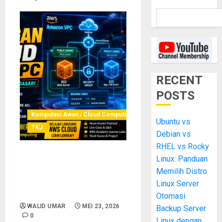
RECENT
POSTS
Komputasi Awan / Cloud Computing
Ubuntu vs
TKJ
Debian vs
RHEL vs Rocky
Linux: Panduan
Belajar Dasar Jaringan
Cloud dengan Amazon VPC:
Memilih Distro
Panduan Lengkap untuk
Linux Server
Pemula di AWS
Otomasi
WALID UMAR
MEI 23, 2026
Backup Server
0
Linux dengan