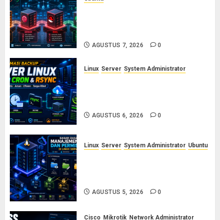
Ubuntu vs Debian vs RHEL vs
Rocky Linux: Panduan Memilih
Distro Linux Server
AGUSTUS 7, 2026
0
Linux
Server
System Administrator
Otomasi Backup Server Linux
dengan Cron dan Rsync: Panduan
Backup Aman Tanpa Ribet
AGUSTUS 6, 2026
0
Linux
Server
System Administrator
Ubuntu
Dasar-Dasar Manajemen User
dan Permission di Linux Server:
Panduan Lengkap untuk Sysadmin
AGUSTUS 5, 2026
0
Cisco
Mikrotik
Network Administrator