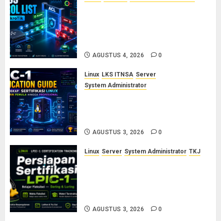
Konsep Access Control List
(ACL) di Cisco dan MikroTik:
Panduan Lengkap untuk Pemula
hingga Profesional
AGUSTUS 4, 2026
0
Linux
LKS ITNSA
Server
System Administrator
LPIC-1: Panduan Lengkap
Sertifikasi Linux untuk Sysadmin
Pemula hingga Profesional
AGUSTUS 3, 2026
0
Linux
Server
System Administrator
TKJ
Siap Jadi Linux System
Administrator Bersertifikat? Ikuti
Kelas Persiapan LPIC-1 Bersama
Saya
AGUSTUS 3, 2026
0