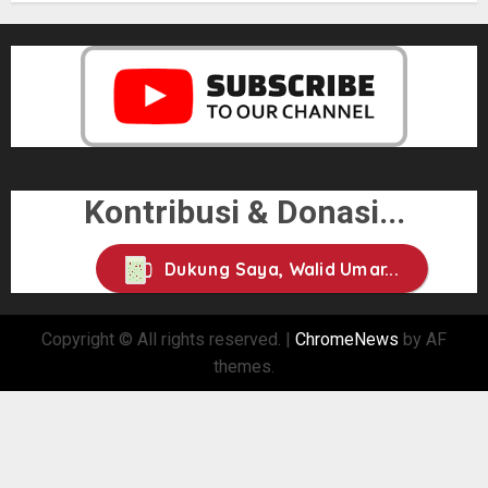
Kontribusi & Donasi...
Dukung Saya, Walid Umar...
Copyright © All rights reserved.
|
ChromeNews
by AF
themes.