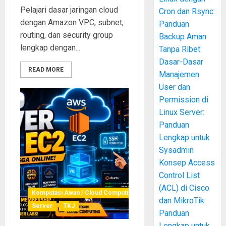
Pelajari dasar jaringan cloud
Cron dan Rsync:
dengan Amazon VPC, subnet,
Panduan
routing, dan security group
Backup Aman
lengkap dengan...
Tanpa Ribet
Dasar-Dasar
READ MORE
Manajemen
User dan
Permission di
Linux Server:
Panduan
Lengkap untuk
Sysadmin
Konsep Access
Control List
(ACL) di Cisco
Komputasi Awan / Cloud Computing
dan MikroTik:
Server
TKJ
Panduan
Lengkap untuk