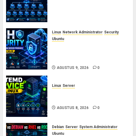
Linux (FHS): Fungsi /etc, /var,
/usr, /opt, dan /proc yang Wajib
Diketahui Admin Server
AGUSTUS 10, 2026
0
Linux
Network Administrator
Security
Ubuntu
Panduan Konfigurasi SSH Aman
untuk Server Produksi: 5 Langkah
Wajib Mencegah Brute Force
AGUSTUS 9, 2026
0
Linux
Server
Cara Membuat dan Mengelola
Systemd Service Sendiri di Linux
AGUSTUS 8, 2026
0
Debian
Server
System Administrator
Ubuntu