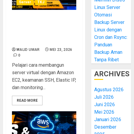
Server
TKJ
Linux Server
Otomasi
Membangun Server Virtual
Backup Server
dengan Amazon EC2:
Linux dengan
Panduan Lengkap Deploy
Cron dan Rsync:
Cloud Server untuk Pemula
Panduan
WALID UMAR
MEI 23, 2026
Backup Aman
0
Tanpa Ribet
Pelajari cara membangun
server virtual dengan Amazon
ARCHIVES
EC2, keamanan SSH, Elastic IP,
dan monitoring...
Agustus 2026
Juli 2026
READ MORE
Juni 2026
Mei 2026
Januari 2026
Desember