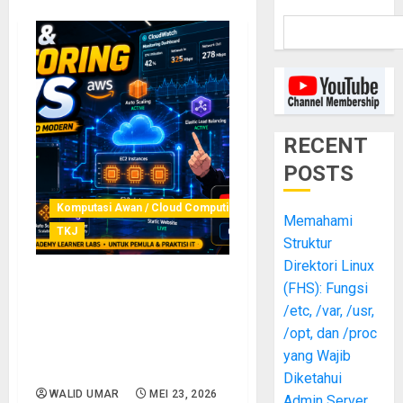
RECENT
POSTS
Komputasi Awan / Cloud Computing
Memahami
TKJ
Struktur
Direktori Linux
(FHS): Fungsi
Deploy Website dan
Monitoring Infrastruktur
/etc, /var, /usr,
AWS: Panduan Cloud
/opt, dan /proc
Modern untuk Pemula
yang Wajib
hingga Praktisi
Diketahui
WALID UMAR
MEI 23, 2026
Admin Server