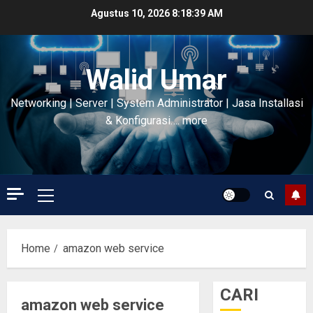
Skip
Agustus 10, 2026
8:18:40 AM
to
content
Walid Umar
Networking | Server | System Administrator | Jasa Installasi
& Konfigurasi…. more
Primary
Menu
Home
amazon web service
CARI
amazon web service