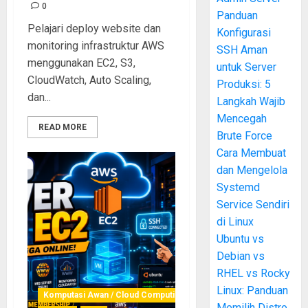
0
Panduan
Pelajari deploy website dan
Konfigurasi
monitoring infrastruktur AWS
SSH Aman
menggunakan EC2, S3,
untuk Server
CloudWatch, Auto Scaling,
Produksi: 5
dan...
Langkah Wajib
Mencegah
READ MORE
Brute Force
Cara Membuat
dan Mengelola
Systemd
Service Sendiri
di Linux
Ubuntu vs
Debian vs
RHEL vs Rocky
Linux: Panduan
Komputasi Awan / Cloud Computing
Memilih Distro