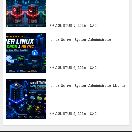
Ubuntu vs Debian vs RHEL vs
Rocky Linux: Panduan Memilih
Distro Linux Server
AGUSTUS 7, 2026
0
Linux
Server
System Administrator
Otomasi Backup Server Linux
dengan Cron dan Rsync: Panduan
Backup Aman Tanpa Ribet
AGUSTUS 6, 2026
0
Linux
Server
System Administrator
Ubuntu
Dasar-Dasar Manajemen User
dan Permission di Linux Server:
Panduan Lengkap untuk Sysadmin
AGUSTUS 5, 2026
0