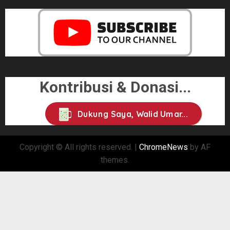
Kontribusi & Donasi...
Dukung Saya, Walid Umar...
Copyright © All rights reserved.
|
ChromeNews
by AF
themes.