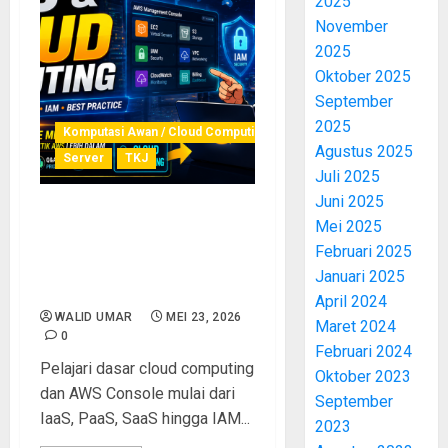
2025
November
2025
Oktober 2025
September
2025
Komputasi Awan / Cloud Computing
Agustus 2025
Server
TKJ
Juli 2025
Juni 2025
Belajar Cloud Computing
Mei 2025
dan AWS Console untuk
Februari 2025
Pemula: Panduan Lengkap
Januari 2025
Dasar AWS hingga IAM
April 2024
WALID UMAR
MEI 23, 2026
Maret 2024
0
Februari 2024
Pelajari dasar cloud computing
Oktober 2023
dan AWS Console mulai dari
September
IaaS, PaaS, SaaS hingga IAM...
2023