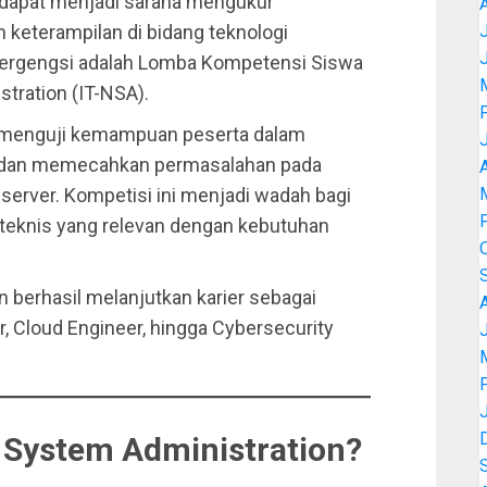
g dapat menjadi sarana mengukur
eterampilan di bidang teknologi
J
g bergengsi adalah Lomba Kompetensi Siswa
tration (IT-NSA).
 menguji kemampuan peserta dalam
 dan memecahkan permasalahan pada
A
server. Kompetisi ini menjadi wadah bagi
eknis yang relevan dengan kebutuhan
 berhasil melanjutkan karier sebagai
, Cloud Engineer, hingga Cybersecurity
J
k System Administration?