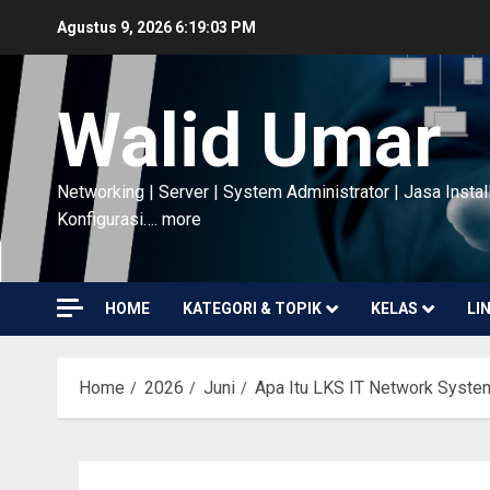
Skip
Agustus 9, 2026
6:19:05 PM
to
content
Walid Umar
Networking | Server | System Administrator | Jasa Instal
Konfigurasi…. more
HOME
KATEGORI & TOPIK
KELAS
LI
Home
2026
Juni
Apa Itu LKS IT Network Syste