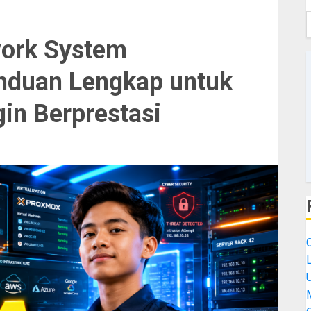
work System
anduan Lengkap untuk
in Berprestasi
L
M