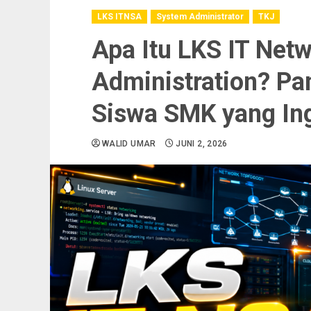
LKS ITNSA
System Administrator
TKJ
Apa Itu LKS IT Net
Administration? P
Siswa SMK yang Ing
WALID UMAR
JUNI 2, 2026