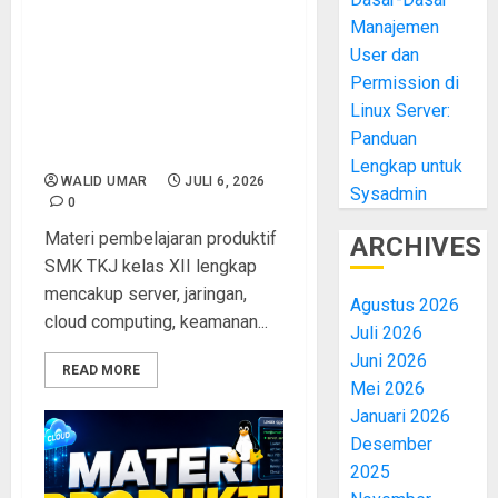
Manajemen
Materi Pembelajaran
Kejuruan Produktif Siswa
User dan
SMK TKJ Kelas XII: Panduan
Permission di
Lengkap Persiapan Menjadi
Linux Server:
Administrator Jaringan dan
Panduan
Server Profesional
Lengkap untuk
WALID UMAR
JULI 6, 2026
Sysadmin
0
Materi pembelajaran produktif
ARCHIVES
SMK TKJ kelas XII lengkap
mencakup server, jaringan,
Agustus 2026
cloud computing, keamanan...
Juli 2026
Juni 2026
READ MORE
Mei 2026
Januari 2026
Desember
2025