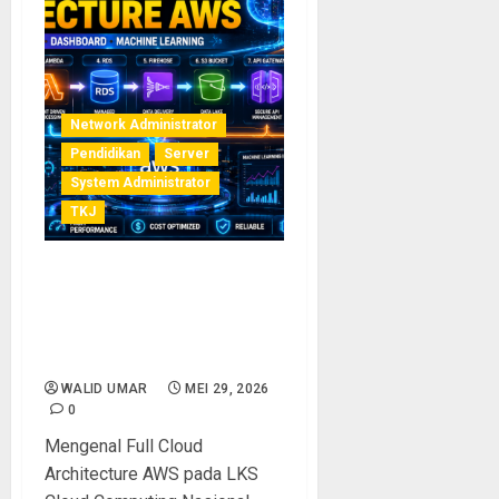
Network Administrator
Pendidikan
Server
System Administrator
TKJ
Arsitektur Cloud AWS
Modern untuk IoT, API,
Dashboard, dan Machine
Learning
WALID UMAR
MEI 29, 2026
0
Mengenal Full Cloud
Architecture AWS pada LKS