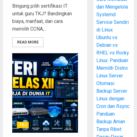
Bingung pilih sertifikasi IT
dan Mengelola
untuk guru TKJ? Bandingkan
Systemd
biaya, manfaat, dan cara
Service Sendiri
memilih CCNA,...
di Linux
Ubuntu vs
READ MORE
Debian vs
RHEL vs Rocky
Linux: Panduan
Memilih Distro
Linux Server
Otomasi
Backup Server
Linux dengan
Cron dan Rsync:
Panduan
Backup Aman
TKJ
Tanpa Ribet
Dasar-Dasar