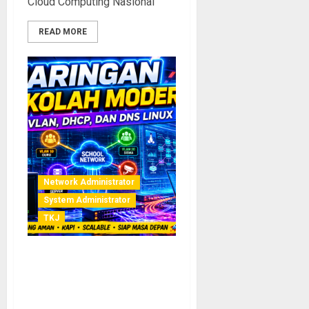
Cloud Computing Nasional
READ MORE
Network Administrator
System Administrator
TKJ
Membangun Infrastruktur
Jaringan Sekolah Modern
dengan VLAN, DHCP, dan