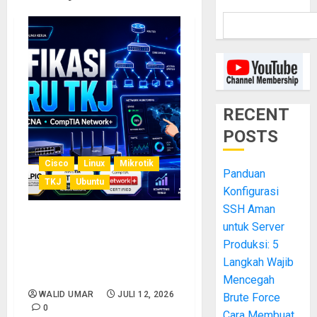
RECENT
POSTS
Cisco
Linux
Mikrotik
Panduan
TKJ
Ubuntu
Konfigurasi
SSH Aman
untuk Server
Sertifikasi IT untuk Guru
TKJ: Panduan Lengkap
Produksi: 5
CCNA, LPIC, MTCNA, dan
Langkah Wajib
CompTIA Network+
Mencegah
WALID UMAR
JULI 12, 2026
Brute Force
0
Cara Membuat