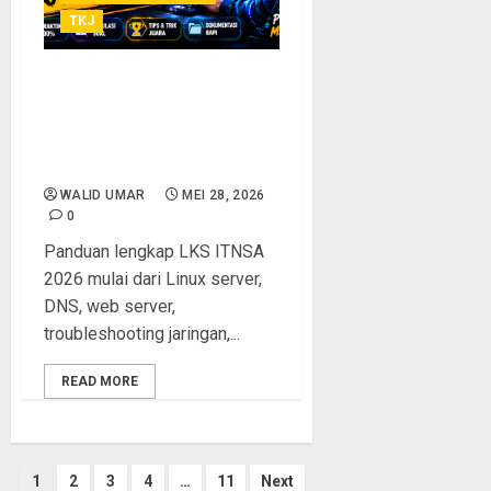
TKJ
Panduan Lengkap LKS
ITNSA 2026: Materi, Soal,
dan Strategi Juara untuk
Peserta SMK TKJ
WALID UMAR
MEI 28, 2026
0
Panduan lengkap LKS ITNSA
2026 mulai dari Linux server,
DNS, web server,
troubleshooting jaringan,...
READ MORE
Paginasi
1
2
3
4
…
11
Next