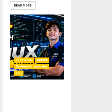
READ MORE
LKS ITNSA
Server
System Administrator
TKJ
Perintah Dasar Linux yang
Wajib Dikuasai Siswa TKJ:
Panduan Lengkap 30+
Command Linux untuk
Pemula