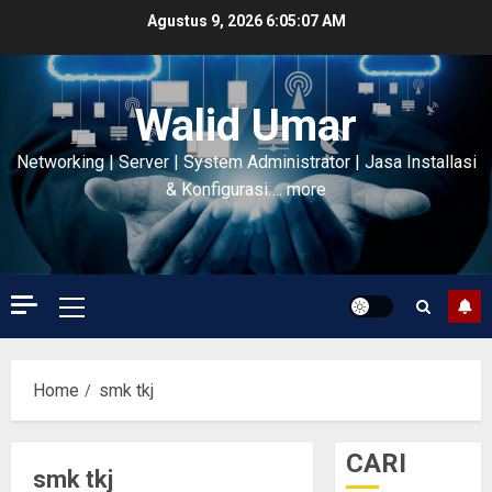
Skip
Agustus 9, 2026
6:05:08 AM
to
content
Walid Umar
Networking | Server | System Administrator | Jasa Installasi
& Konfigurasi…. more
Primary
Menu
Home
smk tkj
CARI
smk tkj