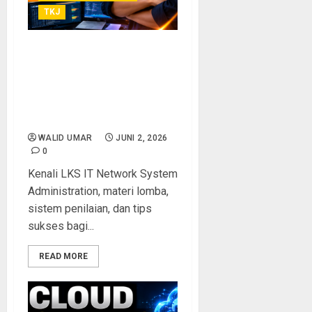
TKJ
Apa Itu LKS IT Network
System Administration?
Panduan Lengkap untuk
Siswa SMK yang Ingin
Berprestasi
WALID UMAR
JUNI 2, 2026
0
Kenali LKS IT Network System
Administration, materi lomba,
sistem penilaian, dan tips
sukses bagi...
READ MORE