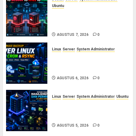
Ubuntu
Ubuntu vs Debian vs RHEL vs
Rocky Linux: Panduan Memilih
Distro Linux Server
AGUSTUS 7, 2026
0
Linux
Server
System Administrator
Otomasi Backup Server Linux
dengan Cron dan Rsync: Panduan
Backup Aman Tanpa Ribet
AGUSTUS 6, 2026
0
Linux
Server
System Administrator
Ubuntu
Dasar-Dasar Manajemen User
dan Permission di Linux Server:
Panduan Lengkap untuk Sysadmin
AGUSTUS 5, 2026
0