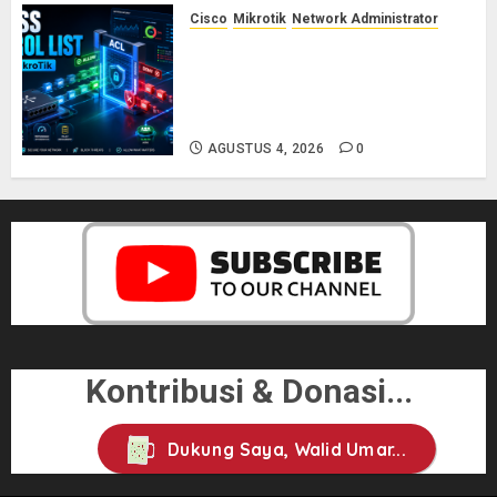
Cisco
Mikrotik
Network Administrator
Konsep Access Control List
(ACL) di Cisco dan MikroTik:
Panduan Lengkap untuk Pemula
hingga Profesional
AGUSTUS 4, 2026
0
Kontribusi & Donasi...
Dukung Saya, Walid Umar...