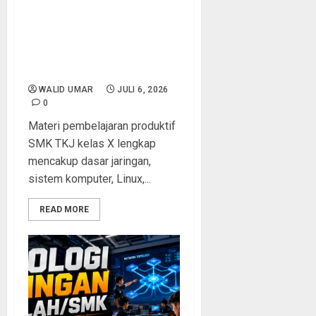
SMK TKJ Kelas X: Panduan
Lengkap Dasar Jaringan,
Sistem Komputer, dan
Administrasi Infrastruktur
IT
WALID UMAR
JULI 6, 2026
0
Materi pembelajaran produktif
SMK TKJ kelas X lengkap
mencakup dasar jaringan,
sistem komputer, Linux,...
READ MORE