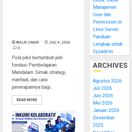
Manajemen
Modul 2 : Pola Pikir
User dan
Bertumbuh dalam
Pembelajaran Mendalam:
Permission di
Kunci Transformasi
Linux Server:
Pendidikan Abad 21
Panduan
WALID UMAR
JULI 9, 2026
Lengkap untuk
0
Sysadmin
Pola pikir bertumbuh jadi
ARCHIVES
fondasi Pembelajaran
Mendalam. Simak strategi,
manfaat, dan cara
Agustus 2026
penerapannya bagi...
Juli 2026
Juni 2026
READ MORE
Mei 2026
Januari 2026
Desember
2025