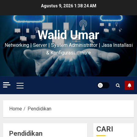
Skip
Agustus 9, 2026
1:38:26 AM
to
content
Walid Umar
Networking | Server | System Administrator | Jasa Installasi
& Konfigurasi…. more
Primary
Menu
Home
Pendidikan
CARI
Pendidikan