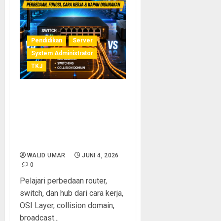
Pendidikan
Server
System Administrator
TKJ
Perbedaan Router, Switch,
dan Hub: Fungsi, Cara Kerja,
serta Kapan Harus
Menggunakannya dalam
Jaringan Komputer
WALID UMAR
JUNI 4, 2026
0
Pelajari perbedaan router,
switch, dan hub dari cara kerja,
OSI Layer, collision domain,
broadcast...