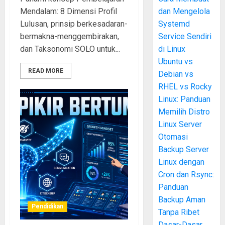
Mendalam: 8 Dimensi Profil
dan Mengelola
Lulusan, prinsip berkesadaran-
Systemd
bermakna-menggembirakan,
Service Sendiri
dan Taksonomi SOLO untuk...
di Linux
Ubuntu vs
READ MORE
Debian vs
RHEL vs Rocky
Linux: Panduan
Memilih Distro
Linux Server
Otomasi
Backup Server
Linux dengan
Cron dan Rsync:
Panduan
Backup Aman
Pendidikan
Tanpa Ribet
Dasar-Dasar