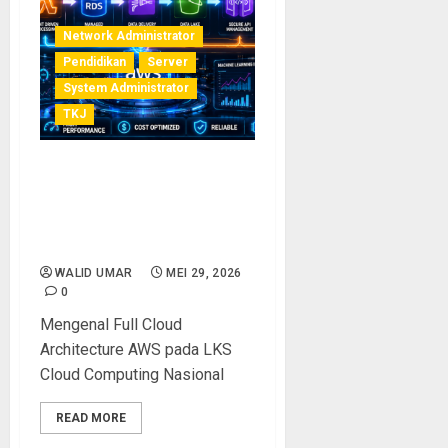
Network Administrator
Pendidikan
Server
System Administrator
TKJ
Arsitektur Cloud AWS
Modern untuk IoT, API,
Dashboard, dan Machine
Learning
WALID UMAR
MEI 29, 2026
0
Mengenal Full Cloud
Architecture AWS pada LKS
Cloud Computing Nasional
READ MORE