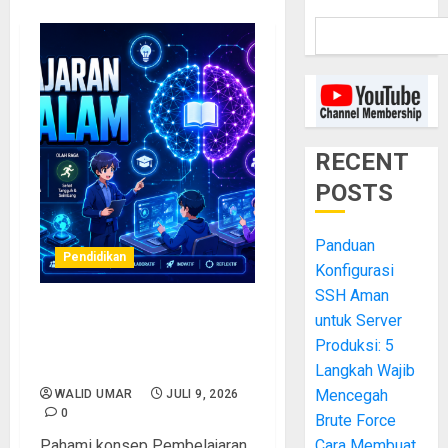
RECENT
POSTS
Panduan
Pendidikan
Konfigurasi
SSH Aman
untuk Server
Modul 3 – Pendekatan
Pembelajaran Mendalam
Produksi: 5
(PM)
Langkah Wajib
Mencegah
WALID UMAR
JULI 9, 2026
0
Brute Force
Pahami konsep Pembelajaran
Cara Membuat