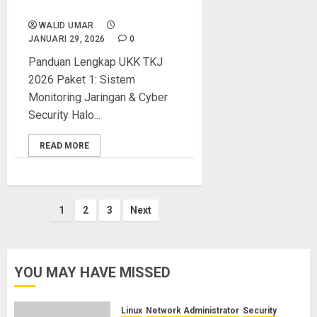
TKJ Tahun 2026 Paket 1
WALID UMAR
JANUARI 29, 2026
0
Panduan Lengkap UKK TKJ
2026 Paket 1: Sistem
Monitoring Jaringan & Cyber
Security Halo...
READ MORE
Paginasi
1
2
3
Next
pos
YOU MAY HAVE MISSED
Linux
Network Administrator
Security