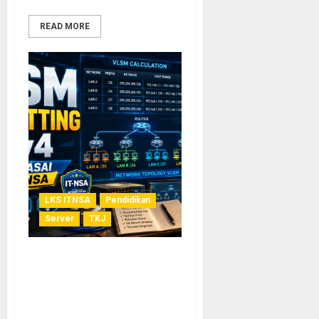
READ MORE
LKS ITNSA
Pendidikan
Server
TKJ
Subnetting IPv4 dengan
VLSM: Panduan Lengkap
Menghitung IP Address
untuk Kebutuhan LKS IT-NSA