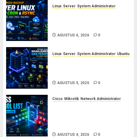
Linux
Server
System Administrator
Otomasi Backup Server Linux
dengan Cron dan Rsync: Panduan
Backup Aman Tanpa Ribet
AGUSTUS 6, 2026
0
Linux
Server
System Administrator
Ubuntu
Dasar-Dasar Manajemen User
dan Permission di Linux Server:
Panduan Lengkap untuk Sysadmin
AGUSTUS 5, 2026
0
Cisco
Mikrotik
Network Administrator
Konsep Access Control List
(ACL) di Cisco dan MikroTik:
Panduan Lengkap untuk Pemula
hingga Profesional
AGUSTUS 4, 2026
0