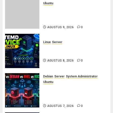
Ubuntu
Panduan Konfigurasi SSH Aman
untuk Server Produksi: 5 Langkah
Wajib Mencegah Brute Force
AGUSTUS 9, 2026
0
Linux
Server
Cara Membuat dan Mengelola
Systemd Service Sendiri di Linux
AGUSTUS 8, 2026
0
Debian
Server
System Administrator
Ubuntu
Ubuntu vs Debian vs RHEL vs
Rocky Linux: Panduan Memilih
Distro Linux Server
AGUSTUS 7, 2026
0