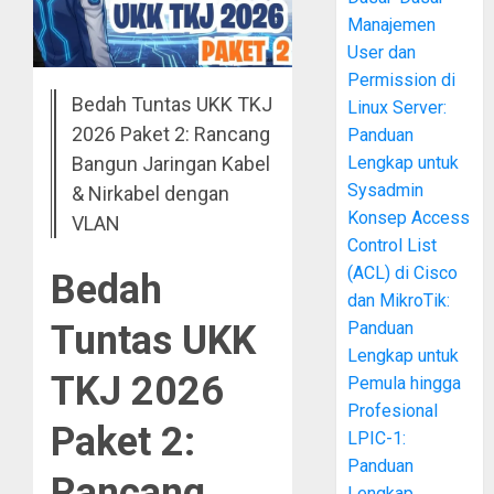
Manajemen
User dan
Permission di
Bedah Tuntas UKK TKJ
Linux Server:
2026 Paket 2: Rancang
Panduan
Bangun Jaringan Kabel
Lengkap untuk
Sysadmin
& Nirkabel dengan
Konsep Access
VLAN
Control List
(ACL) di Cisco
Bedah
dan MikroTik:
Tuntas UKK
Panduan
Lengkap untuk
TKJ 2026
Pemula hingga
Profesional
Paket 2:
LPIC-1:
Panduan
Rancang
Lengkap