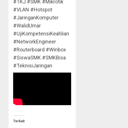
#TKJ #SMK #Mikrotik
#VLAN #Hotspot
#JaringanKomputer
#WalidUmar
#UjiKompetensiKeahlian
#NetworkEngineer
#Routerboard #Winbox
#SiswaSMK #SMKBisa
#TeknisiJaringan
Terkait