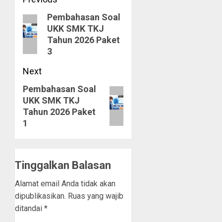
Post
Pembahasan Soal
navigation
Previous
UKK SMK TKJ
post:
Tahun 2026 Paket
3
Next
Pembahasan Soal
Next
UKK SMK TKJ
post:
Tahun 2026 Paket
1
Tinggalkan Balasan
Alamat email Anda tidak akan
dipublikasikan.
Ruas yang wajib
ditandai
*