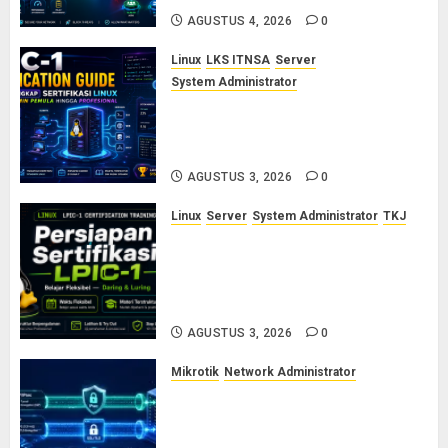
AGUSTUS 4, 2026
0
Linux
LKS ITNSA
Server
System Administrator
LPIC-1: Panduan Lengkap
Sertifikasi Linux untuk Sysadmin
Pemula hingga Profesional
AGUSTUS 3, 2026
0
Linux
Server
System Administrator
TKJ
Siap Jadi Linux System
Administrator Bersertifikat? Ikuti
Kelas Persiapan LPIC-1 Bersama
Saya
AGUSTUS 3, 2026
0
Mikrotik
Network Administrator
Cara Kerja Protokol VPN
L2TP/IPsec dan SSTP: Panduan
Lengkap untuk Sysadmin dan