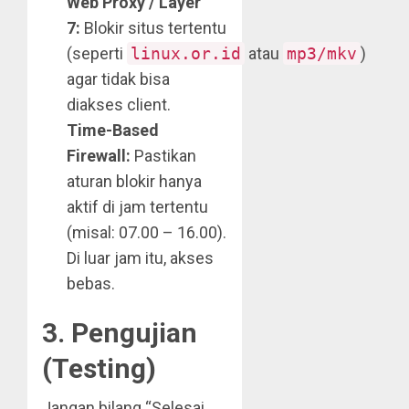
Web Proxy / Layer
7:
Blokir situs tertentu
(seperti
linux.or.id
atau
mp3/mkv
)
agar tidak bisa
diakses client.
Time-Based
Firewall:
Pastikan
aturan blokir hanya
aktif di jam tertentu
(misal: 07.00 – 16.00).
Di luar jam itu, akses
bebas.
3. Pengujian
(Testing)
Jangan bilang “Selesai