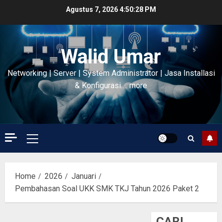
Skip
Agustus 7, 2026
4:50:29 PM
to
content
Walid Umar
Networking | Server | System Administrator | Jasa Installasi
& Konfigurasi…. more
Primary
Menu
Home
2026
Januari
Pembahasan Soal UKK SMK TKJ Tahun 2026 Paket 2
CARI