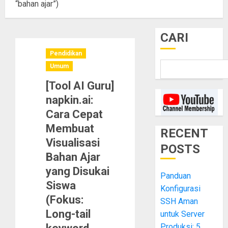
“bahan ajar”)
CARI
Pendidikan
Umum
[Tool AI Guru]
napkin.ai:
Cara Cepat
Membuat
RECENT
Visualisasi
POSTS
Bahan Ajar
yang Disukai
Panduan
Siswa
Konfigurasi
(Fokus:
SSH Aman
Long-tail
untuk Server
Produksi: 5