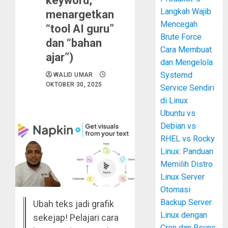
keyword,
Langkah Wajib
menargetkan
Mencegah
“tool AI guru”
Brute Force
dan “bahan
Cara Membuat
ajar”)
dan Mengelola
Systemd
WALID UMAR
OKTOBER 30, 2025
Service Sendiri
di Linux
Ubuntu vs
Debian vs
RHEL vs Rocky
Linux: Panduan
Memilih Distro
Linux Server
Otomasi
Backup Server
Ubah teks jadi grafik
Linux dengan
sekejap! Pelajari cara
Cron dan Rsync: