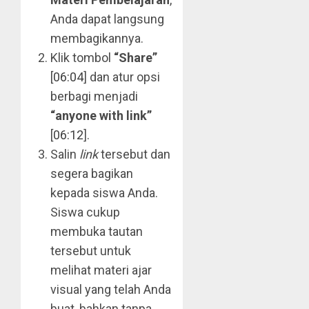
Anda dapat langsung
membagikannya.
Klik tombol
“Share”
[
06:04
] dan atur opsi
berbagi menjadi
“anyone with link”
[
06:12
].
Salin
link
tersebut dan
segera bagikan
kepada siswa Anda.
Siswa cukup
membuka tautan
tersebut untuk
melihat materi ajar
visual yang telah Anda
buat, bahkan tanpa