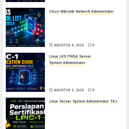
Cisco
Mikrotik
Network Administrator
Konsep Access Control List
(ACL) di Cisco dan MikroTik:
Panduan Lengkap untuk Pemula
hingga Profesional
AGUSTUS 4, 2026
0
Linux
LKS ITNSA
Server
System Administrator
LPIC-1: Panduan Lengkap
Sertifikasi Linux untuk Sysadmin
Pemula hingga Profesional
AGUSTUS 3, 2026
0
Linux
Server
System Administrator
TKJ
Siap Jadi Linux System
Administrator Bersertifikat? Ikuti
Kelas Persiapan LPIC-1 Bersama
Saya