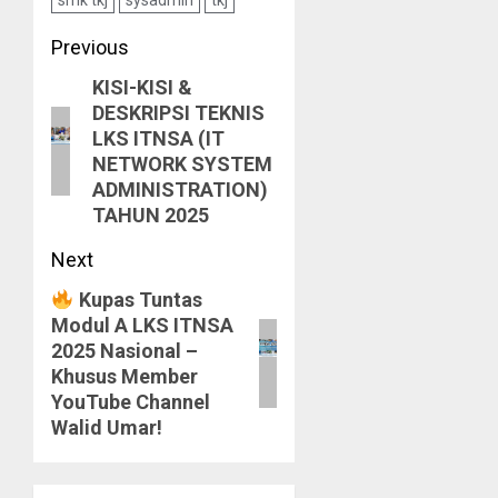
Post
Previous
KISI-KISI &
navigation
Previous
DESKRIPSI TEKNIS
post:
LKS ITNSA (IT
NETWORK SYSTEM
ADMINISTRATION)
TAHUN 2025
Next
Kupas Tuntas
Next
Modul A LKS ITNSA
post:
2025 Nasional –
Khusus Member
YouTube Channel
Walid Umar!