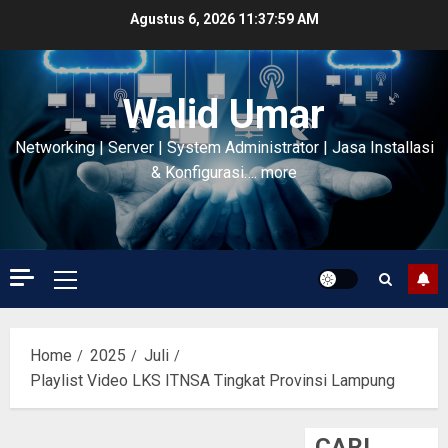
Skip
Agustus 6, 2026
11:38:00 AM
to
content
Walid Umar
Networking | Server | System Administrator | Jasa Installasi
& Konfigurasi…. more
Primary
Menu
Home
2025
Juli
Playlist Video LKS ITNSA Tingkat Provinsi Lampung
CARI