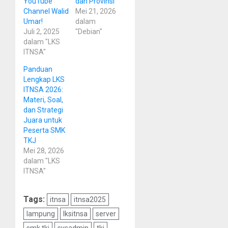
YouTube
dan Provinsi
Channel Walid
Mei 21, 2026
Umar!
dalam
Juli 2, 2025
"Debian"
dalam "LKS
ITNSA"
Panduan
Lengkap LKS
ITNSA 2026:
Materi, Soal,
dan Strategi
Juara untuk
Peserta SMK
TKJ
Mei 28, 2026
dalam "LKS
ITNSA"
Tags:
itnsa
itnsa2025
lampung
lksitnsa
server
smk tkj
sysadmin
tkj