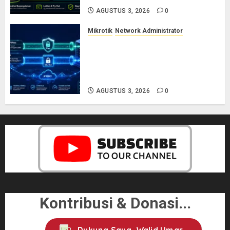
AGUSTUS 3, 2026
0
Mikrotik
Network Administrator
Cara Kerja Protokol VPN
L2TP/IPsec dan SSTP: Panduan
Lengkap untuk Sysadmin dan
Network Engineer
AGUSTUS 3, 2026
0
Kontribusi & Donasi...