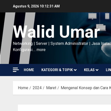
Skip
Agustus 9, 2026
10:12:32 AM
to
content
Walid Umar
Networking | Server | System Administrator | Jasa Instal
Konfigurasi…. more
HOME
KATEGORI & TOPIK
KELAS
LI
Home
2024
Maret
Mengenal Konsep dan Cara K