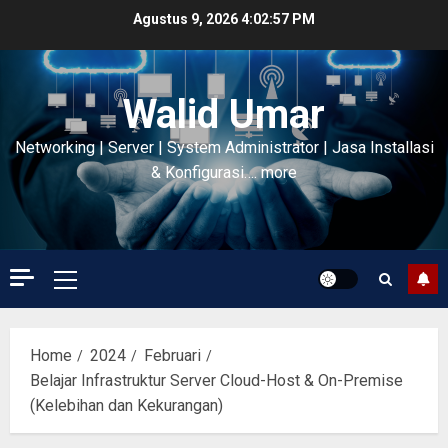
Skip
Agustus 9, 2026
4:02:58 PM
to
content
Walid Umar
Networking | Server | System Administrator | Jasa Installasi
& Konfigurasi…. more
Primary
Menu
Home
2024
Februari
Belajar Infrastruktur Server Cloud-Host & On-Premise
(Kelebihan dan Kekurangan)