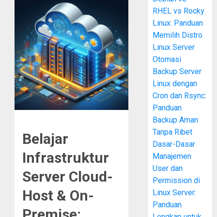
RHEL vs Rocky
Linux: Panduan
Memilih Distro
Linux Server
Otomasi
Backup Server
Linux dengan
Cron dan Rsync:
Panduan
Backup Aman
Tanpa Ribet
Belajar
Dasar-Dasar
Infrastruktur
Manajemen
User dan
Server Cloud-
Permission di
Host & On-
Linux Server:
Panduan
Premise:
Lengkap untuk