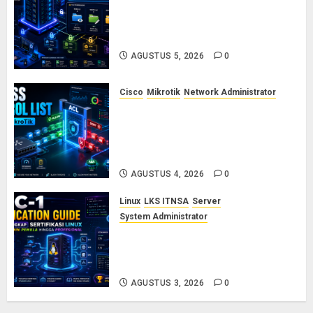
Dasar-Dasar Manajemen User
dan Permission di Linux Server:
Panduan Lengkap untuk Sysadmin
AGUSTUS 5, 2026
0
Cisco
Mikrotik
Network Administrator
Konsep Access Control List
(ACL) di Cisco dan MikroTik:
Panduan Lengkap untuk Pemula
hingga Profesional
AGUSTUS 4, 2026
0
Linux
LKS ITNSA
Server
System Administrator
LPIC-1: Panduan Lengkap
Sertifikasi Linux untuk Sysadmin
Pemula hingga Profesional
AGUSTUS 3, 2026
0