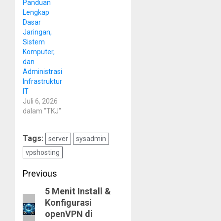
Panduan
Lengkap
Dasar
Jaringan,
Sistem
Komputer,
dan
Administrasi
Infrastruktur
IT
Juli 6, 2026
dalam "TKJ"
Tags:
server
sysadmin
vpshosting
Post
Previous
5 Menit Install &
navigation
Previous
Konfigurasi
post:
openVPN di