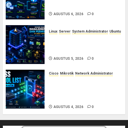
dengan Cron dan Rsync: Panduan
Backup Aman Tanpa Ribet
AGUSTUS 6, 2026
0
Linux
Server
System Administrator
Ubuntu
Dasar-Dasar Manajemen User
dan Permission di Linux Server:
Panduan Lengkap untuk Sysadmin
AGUSTUS 5, 2026
0
Cisco
Mikrotik
Network Administrator
Konsep Access Control List
(ACL) di Cisco dan MikroTik:
Panduan Lengkap untuk Pemula
hingga Profesional
AGUSTUS 4, 2026
0