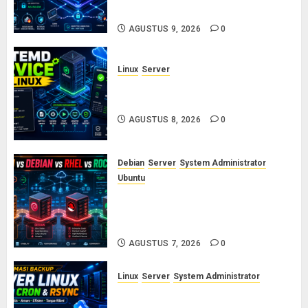
Wajib Mencegah Brute Force
AGUSTUS 9, 2026
0
Linux
Server
Cara Membuat dan Mengelola
Systemd Service Sendiri di Linux
AGUSTUS 8, 2026
0
Debian
Server
System Administrator
Ubuntu
Ubuntu vs Debian vs RHEL vs
Rocky Linux: Panduan Memilih
Distro Linux Server
AGUSTUS 7, 2026
0
Linux
Server
System Administrator
Otomasi Backup Server Linux