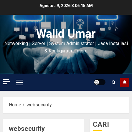
Skip
Agustus 9, 2026
8:06:16 AM
to
content
Walid Umar
Networking | Server | System Administrator | Jasa Installasi
& Konfigurasi…. more
Primary
Menu
Home
websecurity
CARI
websecurity