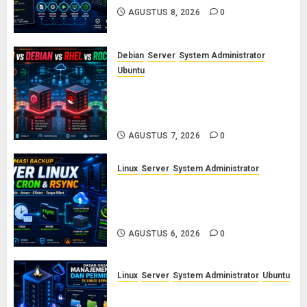
AGUSTUS 8, 2026
0
Debian
Server
System Administrator
Ubuntu
Ubuntu vs Debian vs RHEL vs
Rocky Linux: Panduan Memilih
Distro Linux Server
AGUSTUS 7, 2026
0
Linux
Server
System Administrator
Otomasi Backup Server Linux
dengan Cron dan Rsync: Panduan
Backup Aman Tanpa Ribet
AGUSTUS 6, 2026
0
Linux
Server
System Administrator
Ubuntu
Dasar-Dasar Manajemen User