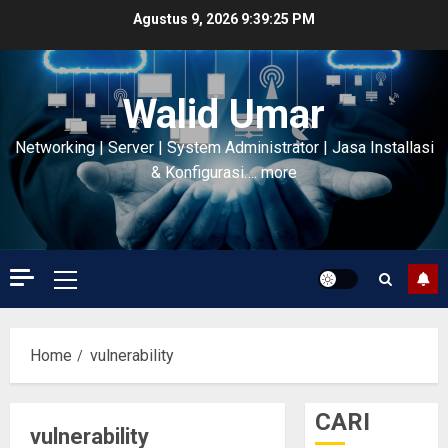
Skip
Agustus 9, 2026
9:39:26 PM
to
content
Walid Umar
Networking | Server | System Administrator | Jasa Installasi
& Konfigurasi…. more
Primary
Menu
Home
vulnerability
CARI
vulnerability