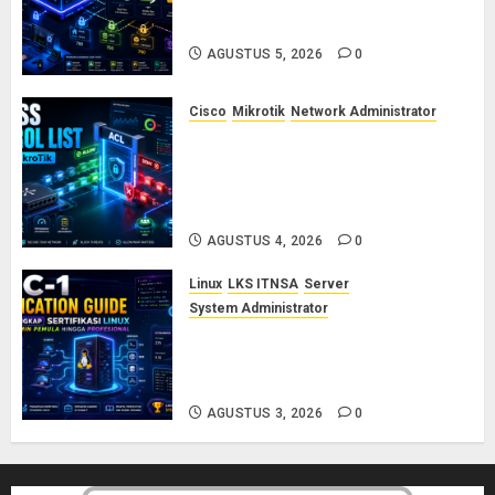
dan Permission di Linux Server:
Panduan Lengkap untuk Sysadmin
AGUSTUS 5, 2026
0
Cisco
Mikrotik
Network Administrator
Konsep Access Control List
(ACL) di Cisco dan MikroTik:
Panduan Lengkap untuk Pemula
hingga Profesional
AGUSTUS 4, 2026
0
Linux
LKS ITNSA
Server
System Administrator
LPIC-1: Panduan Lengkap
Sertifikasi Linux untuk Sysadmin
Pemula hingga Profesional
AGUSTUS 3, 2026
0