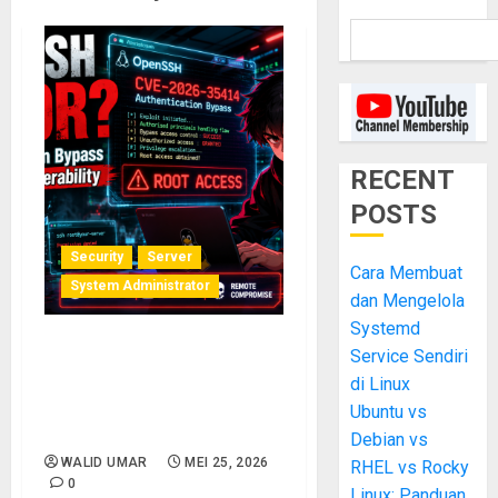
RECENT
POSTS
Security
Server
Cara Membuat
System Administrator
dan Mengelola
Systemd
Service Sendiri
CVE-2026-35414 OpenSSH:
Celah Authentication
di Linux
Bypass Berisiko Root
Ubuntu vs
Access pada Server Linux
Debian vs
WALID UMAR
MEI 25, 2026
RHEL vs Rocky
0
Linux: Panduan