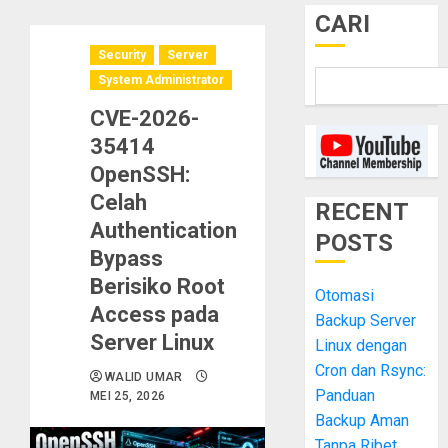
CARI
Security
Server
System Administrator
CVE-2026-
35414
OpenSSH:
Celah
RECENT
Authentication
POSTS
Bypass
Berisiko Root
Otomasi
Access pada
Backup Server
Server Linux
Linux dengan
Cron dan Rsync:
WALID UMAR
Panduan
MEI 25, 2026
Backup Aman
Tanpa Ribet