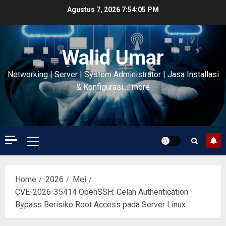
Skip
Agustus 7, 2026
7:54:06 PM
to
content
Walid Umar
Networking | Server | System Administrator | Jasa Installasi
& Konfigurasi…. more
Primary
Menu
Home
2026
Mei
CVE-2026-35414 OpenSSH: Celah Authentication
Bypass Berisiko Root Access pada Server Linux