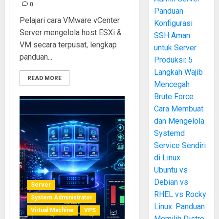
0
Panduan
Pelajari cara VMware vCenter
Konfigurasi
Server mengelola host ESXi &
SSH Aman
VM secara terpusat, lengkap
untuk Server
panduan...
Produksi: 5
Langkah Wajib
READ MORE
Mencegah
Brute Force
Cara Membuat
dan Mengelola
Systemd
Service Sendiri
di Linux
Ubuntu vs
Debian vs
Server
RHEL vs Rocky
System Administrator
Linux: Panduan
Virtual Machine
VPS
Memilih Distro