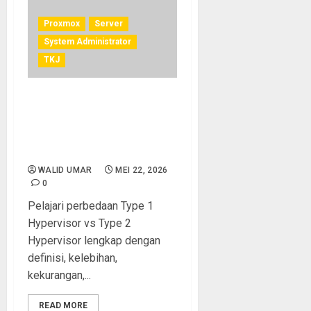
Proxmox
Server
System Administrator
TKJ
Type 1 Hypervisor vs Type 2
Hypervisor: Definisi,
Perbedaan, Kelebihan, dan
Kekurangannya
WALID UMAR
MEI 22, 2026
0
Pelajari perbedaan Type 1
Hypervisor vs Type 2
Hypervisor lengkap dengan
definisi, kelebihan,
kekurangan,...
READ MORE