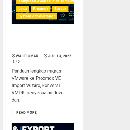
Komputasi Awan / Cloud Computing
Linux
Proxmox
Server
System Administrator
Migrasi VMware ke
Proxmox: Panduan Praktis
Import VM
WALID UMAR
JULI 13, 2026
0
Panduan lengkap migrasi
VMware ke Proxmox VE:
Import Wizard, konversi
VMDK, penyesuaian driver,
dan...
READ MORE