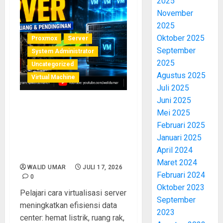
2025
November
2025
Oktober 2025
Proxmox
Server
September
System Administrator
2025
Uncategorized
Agustus 2025
Virtual Machine
Juli 2025
Juni 2025
Efisiensi Data Center Lewat
Mei 2025
Virtualisasi Server: Hemat
Februari 2025
Listrik, Ruang, dan Biaya
Januari 2025
Pendinginan Secara
April 2024
Signifikan
Maret 2024
WALID UMAR
JULI 17, 2026
Februari 2024
0
Oktober 2023
Pelajari cara virtualisasi server
September
meningkatkan efisiensi data
2023
center: hemat listrik, ruang rak,