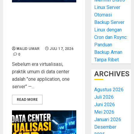
Linux Server
Efisiensi Data Center Lewat
Otomasi
Virtualisasi Server: Hemat
Backup Server
Listrik, Ruang, dan Biaya
Linux dengan
Pendinginan Secara
Cron dan Rsync:
Signifikan
Panduan
WALID UMAR
JULI 17, 2026
Backup Aman
0
Tanpa Ribet
Sebelum era virtualisasi,
praktik umum di data center
ARCHIVES
adalah "one application, one
server" —...
Agustus 2026
Juli 2026
READ MORE
Juni 2026
Mei 2026
Januari 2026
Desember