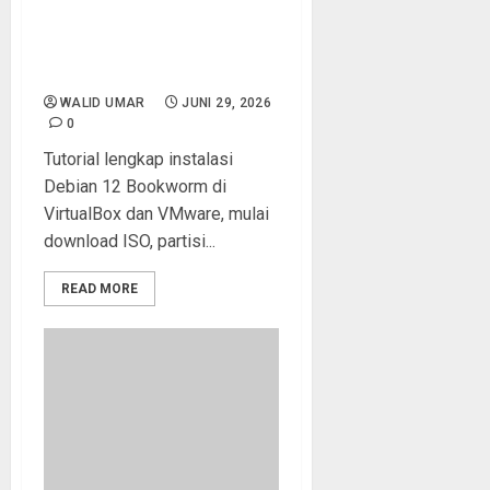
Debian 12 (Bookworm)
Menggunakan VirtualBox
atau VMware dari Download
ISO hingga First Boot
WALID UMAR
JUNI 29, 2026
0
Tutorial lengkap instalasi
Debian 12 Bookworm di
VirtualBox dan VMware, mulai
download ISO, partisi...
READ MORE