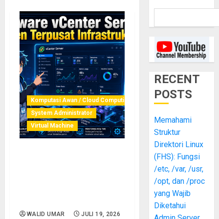
RECENT
POSTS
Komputasi Awan / Cloud Computing
System Administrator
Memahami
Virtual Machine
Struktur
Direktori Linux
(FHS): Fungsi
VMware vCenter Server:
Panduan Lengkap
/etc, /var, /usr,
Manajemen Terpusat
/opt, dan /proc
Infrastruktur Virtual untuk
yang Wajib
Sysadmin
Diketahui
WALID UMAR
JULI 19, 2026
Admin Server