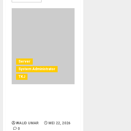
Server
System Administrator
TKJ
Konsep Dasar Virtual
Machine (VM): Pengertian,
Cara Kerja, Jenis, dan
Manfaatnya
WALID UMAR
MEI 22, 2026
0