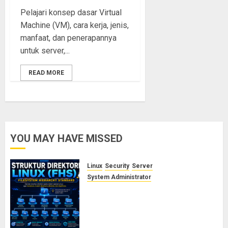
Pelajari konsep dasar Virtual
Machine (VM), cara kerja, jenis,
manfaat, dan penerapannya
untuk server,...
READ MORE
YOU MAY HAVE MISSED
Linux
Security
Server
System Administrator
Memahami Struktur Direktori
Linux (FHS): Fungsi /etc, /var,
/usr, /opt, dan /proc yang Wajib
Diketahui Admin Server