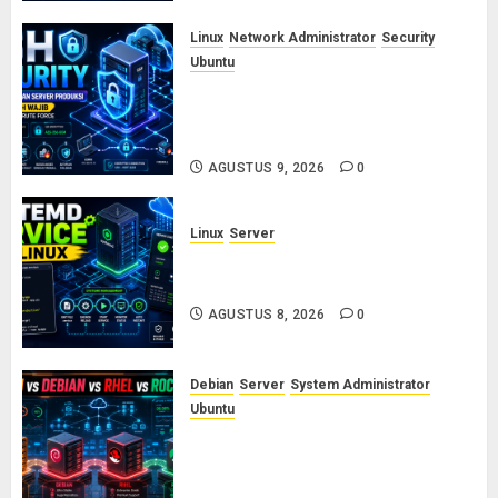
AGUSTUS 10, 2026
0
Linux
Network Administrator
Security
Ubuntu
Panduan Konfigurasi SSH Aman
untuk Server Produksi: 5 Langkah
Wajib Mencegah Brute Force
AGUSTUS 9, 2026
0
Linux
Server
Cara Membuat dan Mengelola
Systemd Service Sendiri di Linux
AGUSTUS 8, 2026
0
Debian
Server
System Administrator
Ubuntu
Ubuntu vs Debian vs RHEL vs
Rocky Linux: Panduan Memilih
Distro Linux Server