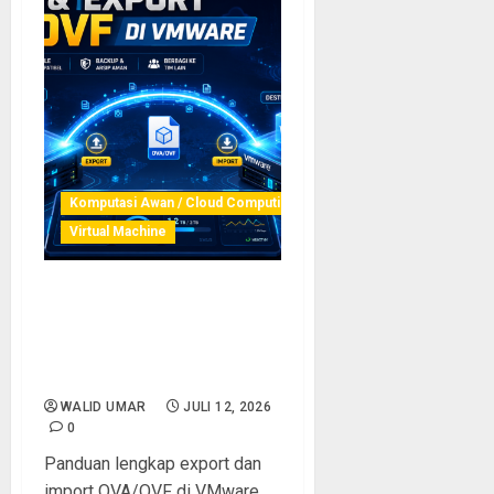
Komputasi Awan / Cloud Computing
Virtual Machine
Cara Import dan Export
OVA/OVF di VMware:
Panduan Lengkap Migrasi
Virtual Machine
WALID UMAR
JULI 12, 2026
0
Panduan lengkap export dan
import OVA/OVF di VMware