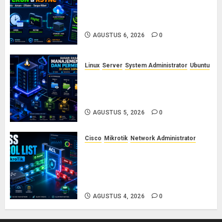
Otomasi Backup Server Linux
dengan Cron dan Rsync: Panduan
Backup Aman Tanpa Ribet
AGUSTUS 6, 2026
0
Linux
Server
System Administrator
Ubuntu
Dasar-Dasar Manajemen User
dan Permission di Linux Server:
Panduan Lengkap untuk Sysadmin
AGUSTUS 5, 2026
0
Cisco
Mikrotik
Network Administrator
Konsep Access Control List
(ACL) di Cisco dan MikroTik:
Panduan Lengkap untuk Pemula
hingga Profesional
AGUSTUS 4, 2026
0