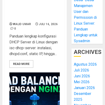
Manajemen
Cara Konfigurasi DHCP
User dan
Server di Linux dengan isc-
Permission di
dhcp-server
Linux Server:
WALID UMAR
JULI 16, 2026
0
Panduan
Lengkap untuk
Panduan lengkap konfigurasi
Sysadmin
DHCP Server di Linux dengan
isc-dhcp-server: instalasi,
ARCHIVES
dhcpd.conf, static IP, hingga...
Agustus 2026
READ MORE
Juli 2026
Juni 2026
Mei 2026
Januari 2026
Desember
2025