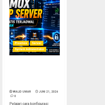
Proxmox
Server
System Administrator
VLAN di Proxmox VE:
Panduan VLAN-Aware
Bridge untuk Segmentasi
Jaringan Virtual yang Aman
dan Efisien
WALID UMAR
JUNI 21, 2026
0
Pelajari cara konfigurasi