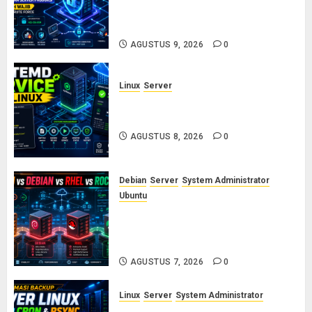
untuk Server Produksi: 5 Langkah
Wajib Mencegah Brute Force
AGUSTUS 9, 2026
0
Linux
Server
Cara Membuat dan Mengelola
Systemd Service Sendiri di Linux
AGUSTUS 8, 2026
0
Debian
Server
System Administrator
Ubuntu
Ubuntu vs Debian vs RHEL vs
Rocky Linux: Panduan Memilih
Distro Linux Server
AGUSTUS 7, 2026
0
Linux
Server
System Administrator