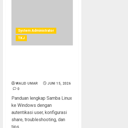
System Administrator
TKJ
Samba Linux ke Windows:
Cara Mudah Membuat File
Sharing dengan Autentikasi
User yang Aman
WALID UMAR
JUNI 15, 2026
0
Panduan lengkap Samba Linux
ke Windows dengan
autentikasi user, konfigurasi
share, troubleshooting, dan
tips...