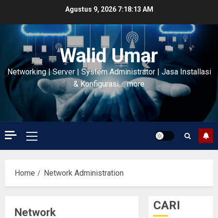
Skip
Agustus 9, 2026
7:18:13 AM
to
content
Walid Umar
Networking | Server | System Administrator | Jasa Installasi
& Konfigurasi…. more
Primary
Menu
Home
Network Administration
CARI
Network