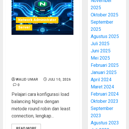
November
2025
Oktober 2025
Network Administrator
September
Server
2025
Agustus 2025
Juli 2025
Load Balancing Sederhana
Juni 2025
dengan Nginx: Panduan
Mei 2025
Lengkap Round Robin dan
Februari 2025
Least Connection untuk
Sysadmin
Januari 2025
April 2024
WALID UMAR
JULI 10, 2026
0
Maret 2024
Februari 2024
Pelajari cara konfigurasi load
Oktober 2023
balancing Nginx dengan
September
metode round robin dan least
2023
connection, lengkap...
Agustus 2023
READ MORE