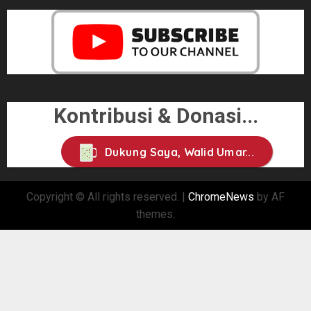
Kontribusi & Donasi...
Dukung Saya, Walid Umar...
Copyright © All rights reserved.
|
ChromeNews
by AF
themes.