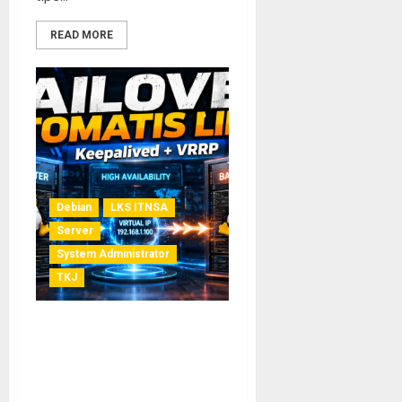
READ MORE
Debian
LKS ITNSA
Server
System Administrator
TKJ
High Availability dengan
Keepalived: Panduan
Lengkap Setup Failover
Otomatis di Linux