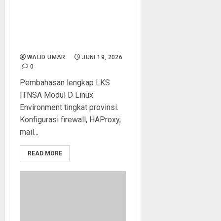
LKS ITNSA Modul D Linux
Environment 2026:
Pembahasan Lengkap Soal
Tingkat Provinsi dan
Solusinya
WALID UMAR
JUNI 19, 2026
0
Pembahasan lengkap LKS
ITNSA Modul D Linux
Environment tingkat provinsi.
Konfigurasi firewall, HAProxy,
mail...
READ MORE