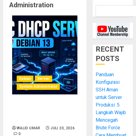
Administration
RECENT
POSTS
Panduan
Debian
Server
Konfigurasi
System Administrator
SSH Aman
untuk Server
Produksi: 5
Cara Install dan Konfigurasi
Langkah Wajib
ISC DHCP Server di Debian
13
Mencegah
Brute Force
WALID UMAR
JULI 20, 2026
0
Cara Membuat