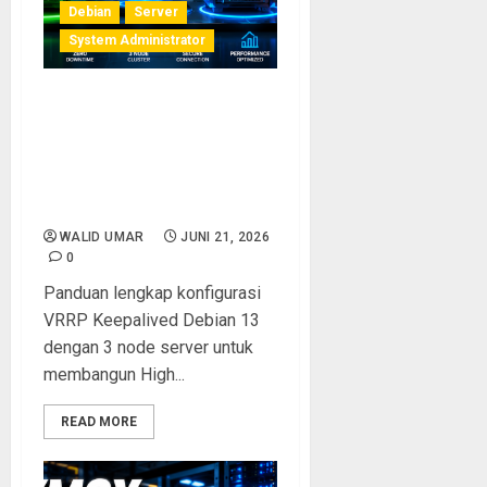
Debian
Server
System Administrator
Panduan Lengkap
Implementasi Konfigurasi
VRRP Keepalived pada
Debian Server 13 dengan 3
Node
WALID UMAR
JUNI 21, 2026
0
Panduan lengkap konfigurasi
VRRP Keepalived Debian 13
dengan 3 node server untuk
membangun High...
READ MORE