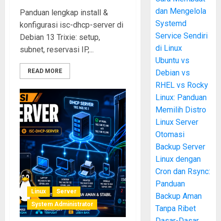
dan Mengelola
Panduan lengkap install &
Systemd
konfigurasi isc-dhcp-server di
Service Sendiri
Debian 13 Trixie: setup,
di Linux
subnet, reservasi IP,...
Ubuntu vs
READ MORE
Debian vs
RHEL vs Rocky
Linux: Panduan
Memilih Distro
Linux Server
Otomasi
Backup Server
Linux dengan
Cron dan Rsync:
Panduan
Linux
Server
Backup Aman
System Administrator
Tanpa Ribet
Dasar-Dasar