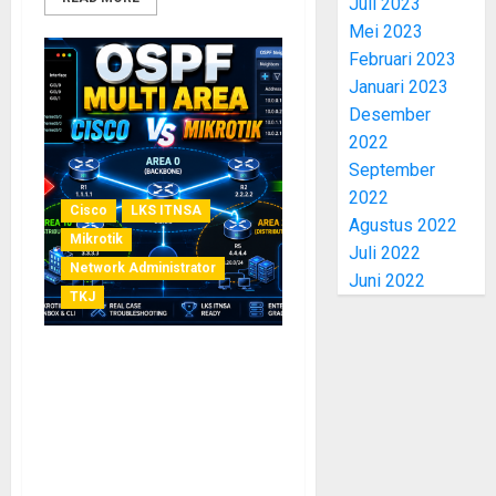
Juli 2023
Mei 2023
Februari 2023
Januari 2023
Desember
2022
September
2022
Cisco
LKS ITNSA
Agustus 2022
Mikrotik
Juli 2022
Network Administrator
Juni 2022
TKJ
Perbandingan OSPF Multi
Area pada Cisco dan
MikroTik: Troubleshooting
OSPF dengan show ip ospf
neighbor dan Tools
MikroTik untuk Persiapan