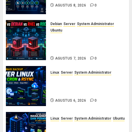
AGUSTUS 8, 2026
0
Debian
Server
System Administrator
Ubuntu
Ubuntu vs Debian vs RHEL vs
Rocky Linux: Panduan Memilih
Distro Linux Server
AGUSTUS 7, 2026
0
Linux
Server
System Administrator
Otomasi Backup Server Linux
dengan Cron dan Rsync: Panduan
Backup Aman Tanpa Ribet
AGUSTUS 6, 2026
0
Linux
Server
System Administrator
Ubuntu
Dasar-Dasar Manajemen User