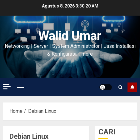
Skip
Agustus 8, 2026
3:30:21 AM
to
content
Walid Umar
Networking | Server | System Administrator | Jasa Installasi
& Konfigurasi…. more
Primary
Menu
Home
Debian Linux
CARI
Debian Linux