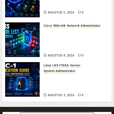
dan Permission di Linux Server:
Panduan Lengkap untuk Sysadmin
AGUSTUS 5, 2026
0
Cisco
Mikrotik
Network Administrator
Konsep Access Control List
(ACL) di Cisco dan MikroTik:
Panduan Lengkap untuk Pemula
hingga Profesional
AGUSTUS 4, 2026
0
Linux
LKS ITNSA
Server
System Administrator
LPIC-1: Panduan Lengkap
Sertifikasi Linux untuk Sysadmin
Pemula hingga Profesional
AGUSTUS 3, 2026
0