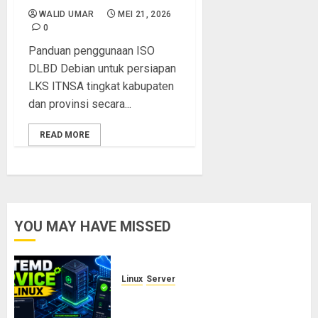
WALID UMAR
MEI 21, 2026
0
Panduan penggunaan ISO
DLBD Debian untuk persiapan
LKS ITNSA tingkat kabupaten
dan provinsi secara...
READ MORE
YOU MAY HAVE MISSED
Linux
Server
Cara Membuat dan Mengelola
Systemd Service Sendiri di Linux