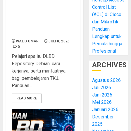
Control List
Apa Itu DLBD Repository
Debian? Panduan Lengkap
(ACL) di Cisco
Fungsi, Cara Kerja, dan
dan MikroTik:
Manfaatnya untuk
Panduan
Pembelajaran TKJ
Lengkap untuk
WALID UMAR
JULI 8, 2026
Pemula hingga
0
Profesional
Pelajari apa itu DLBD
Repository Debian, cara
ARCHIVES
kerjanya, serta manfaatnya
bagi pembelajaran TKJ.
Agustus 2026
Panduan...
Juli 2026
Juni 2026
READ MORE
Mei 2026
Januari 2026
Desember
2025