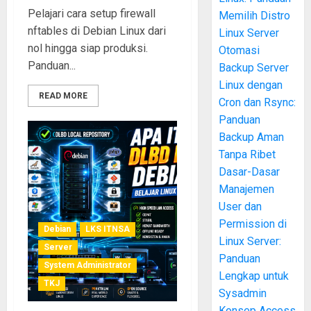
Pelajari cara setup firewall
Memilih Distro
nftables di Debian Linux dari
Linux Server
nol hingga siap produksi.
Otomasi
Panduan...
Backup Server
Linux dengan
READ MORE
Cron dan Rsync:
Panduan
Backup Aman
Tanpa Ribet
Dasar-Dasar
Manajemen
User dan
Permission di
Debian
LKS ITNSA
Linux Server:
Server
Panduan
System Administrator
Lengkap untuk
TKJ
Sysadmin
Konsep Access