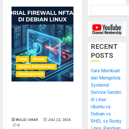
RECENT
POSTS
Linux
Server
System Administrator
Cara Membuat
Uncategorized
dan Mengelola
Systemd
Service Sendiri
Tutorial Firewall nftables di
Debian Linux: Panduan
di Linux
Lengkap untuk Server
Ubuntu vs
Produksi
Debian vs
WALID UMAR
JULI 22, 2026
RHEL vs Rocky
0
Linux: Panduan