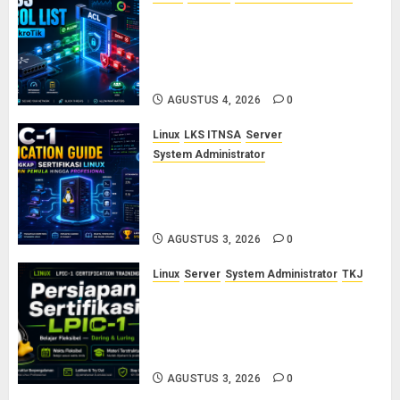
Konsep Access Control List
(ACL) di Cisco dan MikroTik:
Panduan Lengkap untuk Pemula
hingga Profesional
AGUSTUS 4, 2026
0
Linux
LKS ITNSA
Server
System Administrator
LPIC-1: Panduan Lengkap
Sertifikasi Linux untuk Sysadmin
Pemula hingga Profesional
AGUSTUS 3, 2026
0
Linux
Server
System Administrator
TKJ
Siap Jadi Linux System
Administrator Bersertifikat? Ikuti
Kelas Persiapan LPIC-1 Bersama
Saya
AGUSTUS 3, 2026
0