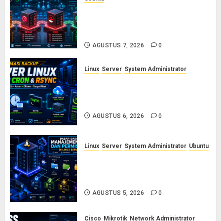
Ubuntu vs Debian vs RHEL vs
Rocky Linux: Panduan Memilih
Distro Linux Server
AGUSTUS 7, 2026
0
Linux
Server
System Administrator
Otomasi Backup Server Linux
dengan Cron dan Rsync: Panduan
Backup Aman Tanpa Ribet
AGUSTUS 6, 2026
0
Linux
Server
System Administrator
Ubuntu
Dasar-Dasar Manajemen User
dan Permission di Linux Server:
Panduan Lengkap untuk Sysadmin
AGUSTUS 5, 2026
0
Cisco
Mikrotik
Network Administrator