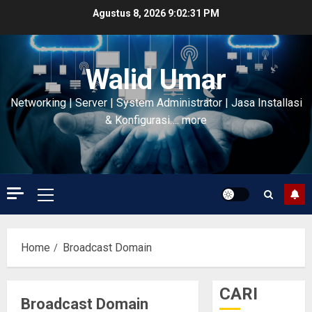
Skip
Agustus 8, 2026
9:02:32 PM
to
content
Walid Umar
Networking | Server | System Administrator | Jasa Installasi
& Konfigurasi…. more
Primary
Menu
Home
Broadcast Domain
CARI
Broadcast Domain