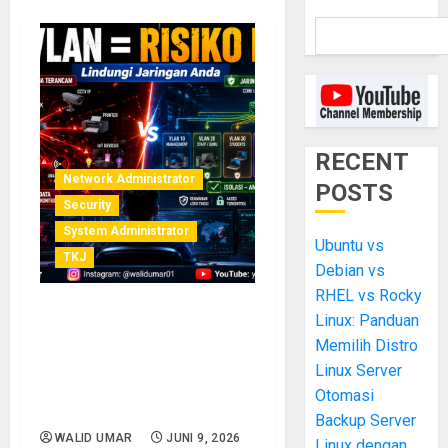
RECENT
Network Administrator
POSTS
Security
System Administrator
Ubuntu vs
TKJ
Debian vs
RHEL vs Rocky
Linux: Panduan
Tanpa VLAN, Jaringan Anda
Lebih Berisiko: Ancaman
Memilih Distro
Keamanan dan Akses Tidak
Linux Server
Terkontrol dalam Satu
Otomasi
Segmen Jaringan
Backup Server
WALID UMAR
JUNI 9, 2026
Linux dengan