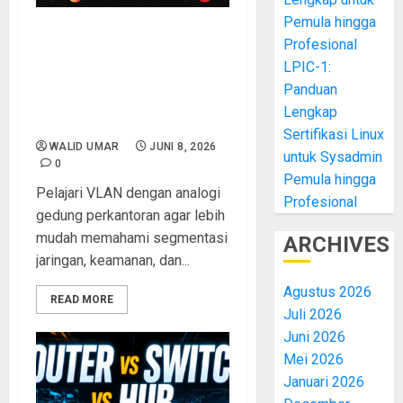
Pemula hingga
Belajar VLAN dengan
Profesional
Analogi Gedung
LPIC-1:
Perkantoran: Cara Mudah
Panduan
Memahami Segmentasi
Lengkap
Jaringan
Sertifikasi Linux
WALID UMAR
JUNI 8, 2026
untuk Sysadmin
0
Pemula hingga
Pelajari VLAN dengan analogi
Profesional
gedung perkantoran agar lebih
mudah memahami segmentasi
ARCHIVES
jaringan, keamanan, dan...
Agustus 2026
READ MORE
Juli 2026
Juni 2026
Mei 2026
Januari 2026