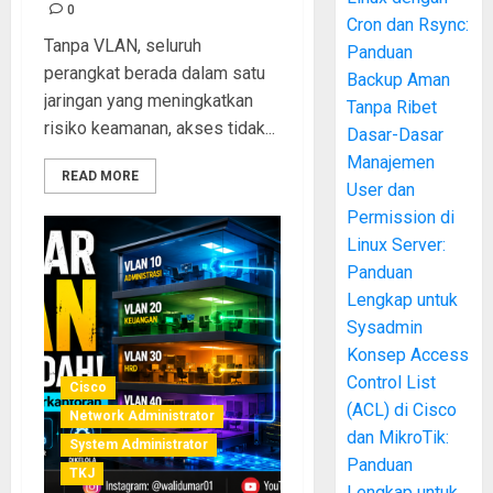
0
Cron dan Rsync:
Tanpa VLAN, seluruh
Panduan
perangkat berada dalam satu
Backup Aman
jaringan yang meningkatkan
Tanpa Ribet
risiko keamanan, akses tidak...
Dasar-Dasar
Manajemen
READ MORE
User dan
Permission di
Linux Server:
Panduan
Lengkap untuk
Sysadmin
Konsep Access
Control List
Cisco
(ACL) di Cisco
Network Administrator
dan MikroTik:
System Administrator
Panduan
TKJ
Lengkap untuk