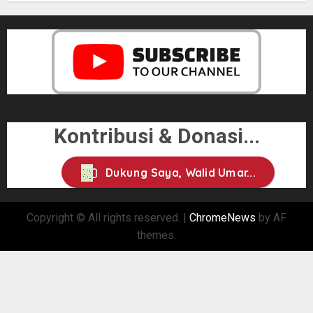
Kontribusi & Donasi...
Dukung Saya, Walid Umar...
Copyright © All rights reserved.
|
ChromeNews
by AF
themes.