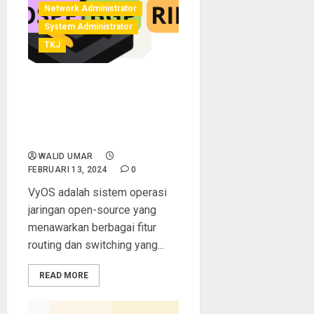
Network Administrator
System Administrator
TKJ
Belajar Konfigurasi VyOS |
Konfigurasi Routing
Redistribute (OSPF x RIP)
over BGP
WALID UMAR
FEBRUARI 13, 2024
0
VyOS adalah sistem operasi
jaringan open-source yang
menawarkan berbagai fitur
routing dan switching yang...
READ MORE