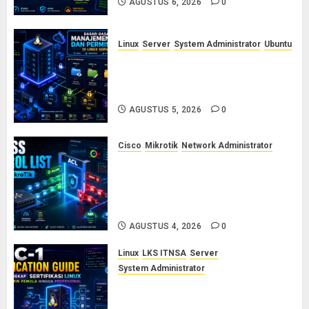
AGUSTUS 6, 2026
0
Linux
Server
System Administrator
Ubuntu
Dasar-Dasar Manajemen User
dan Permission di Linux Server:
Panduan Lengkap untuk Sysadmin
AGUSTUS 5, 2026
0
Cisco
Mikrotik
Network Administrator
Konsep Access Control List
(ACL) di Cisco dan MikroTik:
Panduan Lengkap untuk Pemula
hingga Profesional
AGUSTUS 4, 2026
0
Linux
LKS ITNSA
Server
System Administrator
LPIC-1: Panduan Lengkap
Sertifikasi Linux untuk Sysadmin