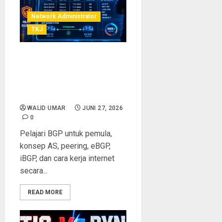
Network Administrator
TKJ
BGP untuk Pemula:
Memahami AS, Peering, dan
Cara Internet Mengirim
Data ke Seluruh Dunia
WALID UMAR
JUNI 27, 2026
0
Pelajari BGP untuk pemula,
konsep AS, peering, eBGP,
iBGP, dan cara kerja internet
secara...
READ MORE