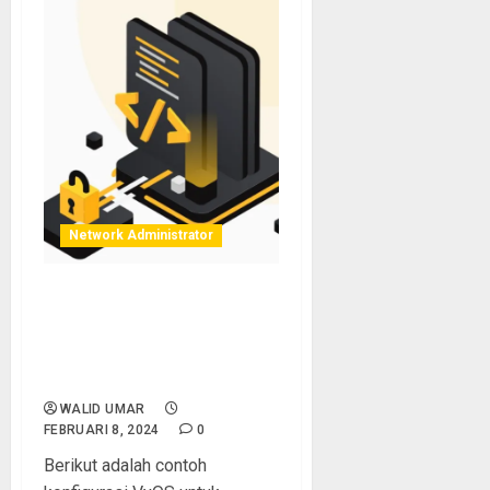
Network Administrator
Belajar Konfigurasi VyOS |
Konfigurasi Router Dynamic
BGP (Border Gateway
Protocol)
WALID UMAR
FEBRUARI 8, 2024
0
Berikut adalah contoh