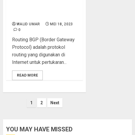
Belajar bersama Siswa SMK
– Simulasi Konfigurasi
Routing BGP
WALID UMAR
MEI 18, 2023
0
Routing BGP (Border Gateway
Protocol) adalah protokol
routing yang digunakan di
Internet untuk pertukaran...
READ MORE
Paginasi
1
2
Next
pos
YOU MAY HAVE MISSED