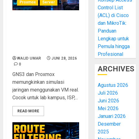
Proxmox
Server
Control List
(ACL) di Cisco
GNS3 + Proxmox: Simulasi
dan MikroTik:
Topologi Jaringan dengan
Panduan
VM Real untuk Lab yang
Lengkap untuk
Lebih Akurat dan
Pemula hingga
Profesional
Profesional
WALID UMAR
JUNI 28, 2026
0
ARCHIVES
GNS3 dan Proxmox
memungkinkan simulasi
Agustus 2026
jaringan menggunakan VM real.
Juli 2026
Cocok untuk lab kampus, ISP,...
Juni 2026
Mei 2026
READ MORE
Januari 2026
Desember
2025