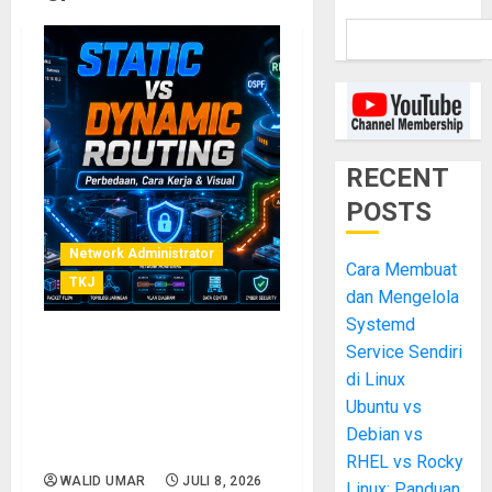
RECENT
POSTS
Network Administrator
Cara Membuat
TKJ
dan Mengelola
Systemd
Service Sendiri
Perbedaan Routing Static
dan Routing Dynamic: Cara
di Linux
Kerja, Kelebihan,
Ubuntu vs
Kekurangan, serta Visual
Debian vs
Penjelasan Lengkap
RHEL vs Rocky
WALID UMAR
JULI 8, 2026
Linux: Panduan