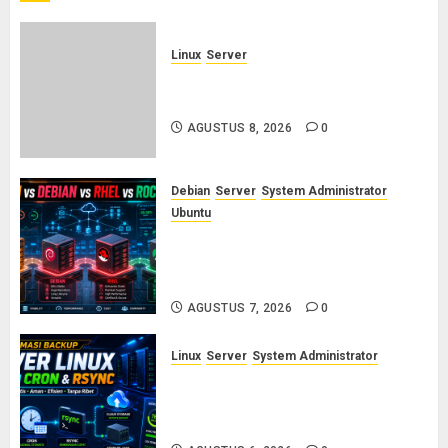
Linux
Server
Cara Membuat dan Mengelola
Systemd Service Sendiri di Linux
AGUSTUS 8, 2026
0
Debian
Server
System Administrator
Ubuntu
Ubuntu vs Debian vs RHEL vs
Rocky Linux: Panduan Memilih
Distro Linux Server
AGUSTUS 7, 2026
0
Linux
Server
System Administrator
Otomasi Backup Server Linux
dengan Cron dan Rsync: Panduan
Backup Aman Tanpa Ribet