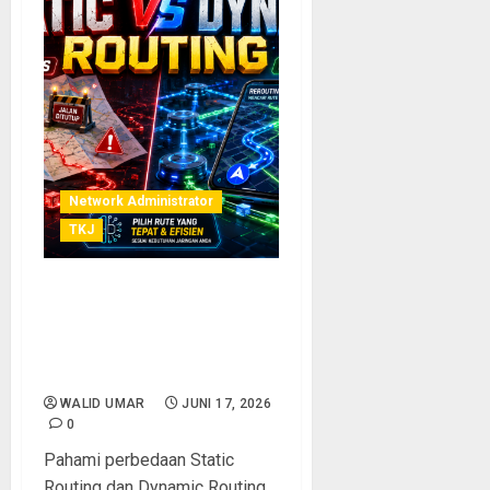
Network Administrator
TKJ
Analogi Static Routing vs
Dynamic Routing: Peta
Kertas vs GPS Navigasi,
Mana yang Lebih Tepat?
WALID UMAR
JUNI 17, 2026
0
Pahami perbedaan Static
Routing dan Dynamic Routing