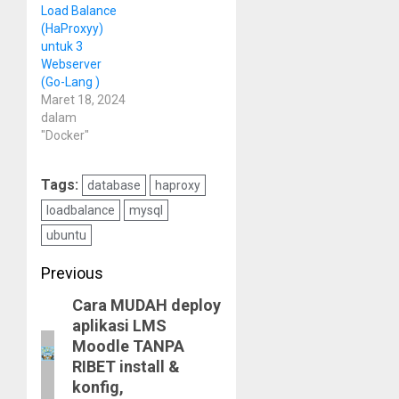
Load Balance
(HaProxyy)
untuk 3
Webserver
(Go-Lang )
Maret 18, 2024
dalam
"Docker"
Tags:
database
haproxy
loadbalance
mysql
ubuntu
Post
Previous
Cara MUDAH deploy
navigation
Previous
aplikasi LMS
post:
Moodle TANPA
RIBET install &
konfig,