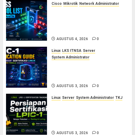
Cisco
Mikrotik
Network Administrator
Konsep Access Control List
(ACL) di Cisco dan MikroTik:
Panduan Lengkap untuk Pemula
hingga Profesional
AGUSTUS 4, 2026
0
Linux
LKS ITNSA
Server
System Administrator
LPIC-1: Panduan Lengkap
Sertifikasi Linux untuk Sysadmin
Pemula hingga Profesional
AGUSTUS 3, 2026
0
Linux
Server
System Administrator
TKJ
Siap Jadi Linux System
Administrator Bersertifikat? Ikuti
Kelas Persiapan LPIC-1 Bersama
Saya
AGUSTUS 3, 2026
0