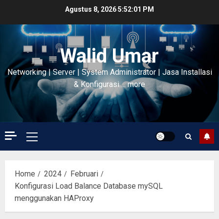
Skip
Agustus 8, 2026
5:52:02 PM
to
content
Walid Umar
Networking | Server | System Administrator | Jasa Installasi
& Konfigurasi…. more
Primary
Menu
Home
2024
Februari
Konfigurasi Load Balance Database mySQL
menggunakan HAProxy