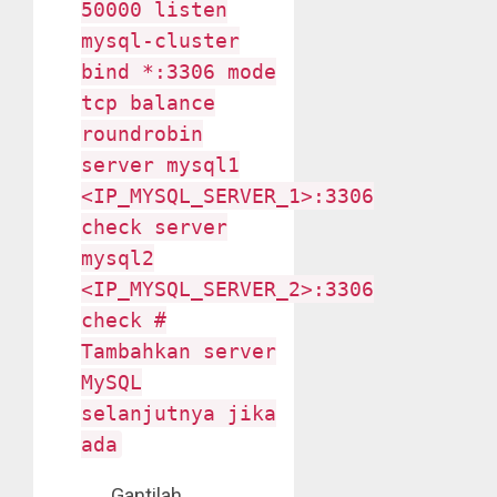
50000 listen
mysql-cluster
bind *:3306 mode
tcp balance
roundrobin
server mysql1
<IP_MYSQL_SERVER_1>:3306
check server
mysql2
<IP_MYSQL_SERVER_2>:3306
check #
Tambahkan server
MySQL
selanjutnya jika
ada
Gantilah