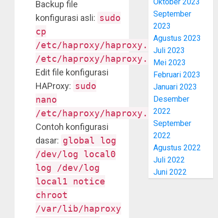
Oktober 2023
Backup file
September
konfigurasi asli:
sudo
2023
cp
Agustus 2023
/etc/haproxy/haproxy.cfg
Juli 2023
/etc/haproxy/haproxy.cfg.backup
Mei 2023
Edit file konfigurasi
Februari 2023
HAProxy:
sudo
Januari 2023
Desember
nano
2022
/etc/haproxy/haproxy.cfg
September
Contoh konfigurasi
2022
dasar:
global log
Agustus 2022
/dev/log local0
Juli 2022
log /dev/log
Juni 2022
local1 notice
chroot
/var/lib/haproxy