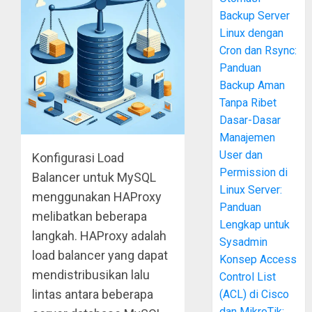
Backup Server
Linux dengan
Cron dan Rsync:
Panduan
Backup Aman
Tanpa Ribet
Dasar-Dasar
Manajemen
User dan
Konfigurasi Load
Permission di
Balancer untuk MySQL
Linux Server:
menggunakan HAProxy
Panduan
melibatkan beberapa
Lengkap untuk
langkah. HAProxy adalah
Sysadmin
load balancer yang dapat
Konsep Access
mendistribusikan lalu
Control List
lintas antara beberapa
(ACL) di Cisco
dan MikroTik: