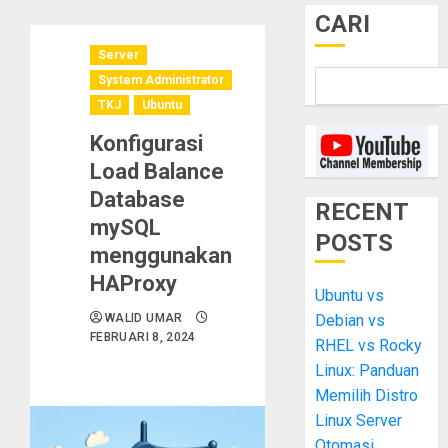
CARI
Server
System Administrator
TKJ
Ubuntu
Konfigurasi
Load Balance
Database
RECENT
mySQL
POSTS
menggunakan
HAProxy
Ubuntu vs
WALID UMAR
Debian vs
FEBRUARI 8, 2024
RHEL vs Rocky
Linux: Panduan
Memilih Distro
Linux Server
Otomasi