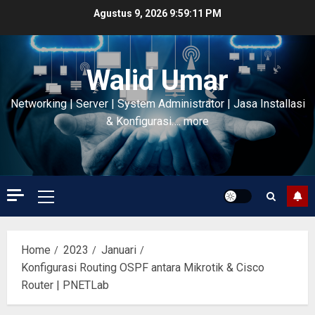
Skip
Agustus 9, 2026
9:59:11 PM
to
content
Walid Umar
Networking | Server | System Administrator | Jasa Installasi
& Konfigurasi…. more
Primary
Menu
Home
2023
Januari
Konfigurasi Routing OSPF antara Mikrotik & Cisco
Router | PNETLab