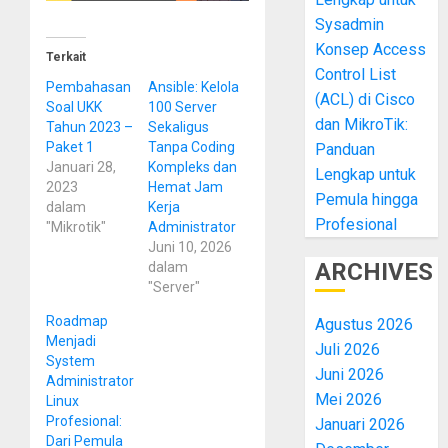
Sysadmin
Konsep Access
Terkait
Control List
Pembahasan
Ansible: Kelola
(ACL) di Cisco
Soal UKK
100 Server
dan MikroTik:
Tahun 2023 –
Sekaligus
Paket 1
Tanpa Coding
Panduan
Januari 28,
Kompleks dan
Lengkap untuk
2023
Hemat Jam
Pemula hingga
dalam
Kerja
Profesional
"Mikrotik"
Administrator
Juni 10, 2026
ARCHIVES
dalam
"Server"
Roadmap
Agustus 2026
Menjadi
Juli 2026
System
Juni 2026
Administrator
Mei 2026
Linux
Profesional:
Januari 2026
Dari Pemula