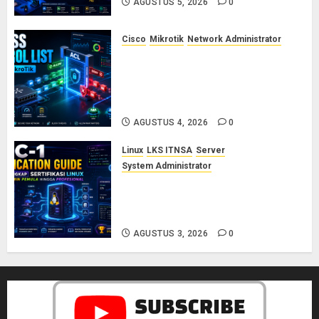
AGUSTUS 5, 2026
0
Cisco
Mikrotik
Network Administrator
Konsep Access Control List
(ACL) di Cisco dan MikroTik:
Panduan Lengkap untuk Pemula
hingga Profesional
AGUSTUS 4, 2026
0
Linux
LKS ITNSA
Server
System Administrator
LPIC-1: Panduan Lengkap
Sertifikasi Linux untuk Sysadmin
Pemula hingga Profesional
AGUSTUS 3, 2026
0