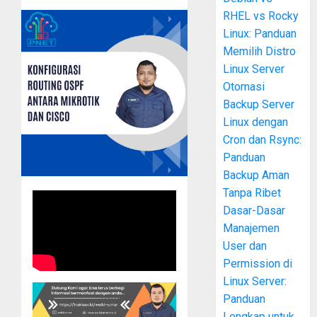
RHEL vs Rocky
Linux: Panduan
Memilih Distro
Linux Server
Otomasi
Backup Server
Linux dengan
Cron dan Rsync:
Panduan
Backup Aman
Tanpa Ribet
Dasar-Dasar
Manajemen
User dan
Permission di
Linux Server:
Panduan
Lengkap untuk