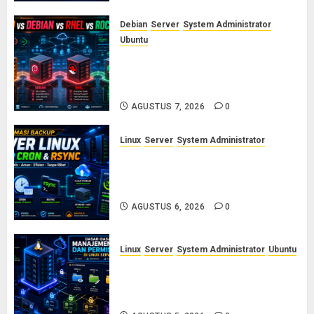
Debian
Server
System Administrator
Ubuntu
Ubuntu vs Debian vs RHEL vs
Rocky Linux: Panduan Memilih
Distro Linux Server
AGUSTUS 7, 2026
0
Linux
Server
System Administrator
Otomasi Backup Server Linux
dengan Cron dan Rsync: Panduan
Backup Aman Tanpa Ribet
AGUSTUS 6, 2026
0
Linux
Server
System Administrator
Ubuntu
Dasar-Dasar Manajemen User
dan Permission di Linux Server:
Panduan Lengkap untuk Sysadmin