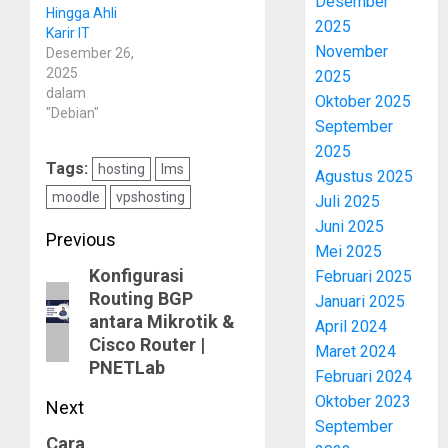
Desember
Hingga Ahli
2025
Karir IT
November
Desember 26,
2025
2025
dalam
Oktober 2025
"Debian"
September
2025
Tags:
hosting
lms
Agustus 2025
moodle
vpshosting
Juli 2025
Juni 2025
Post
Previous
Mei 2025
Konfigurasi
navigation
Previous
Februari 2025
Routing BGP
Januari 2025
post:
antara Mikrotik &
April 2024
Cisco Router |
Maret 2024
PNETLab
Februari 2024
Oktober 2023
Next
September
Cara
Next