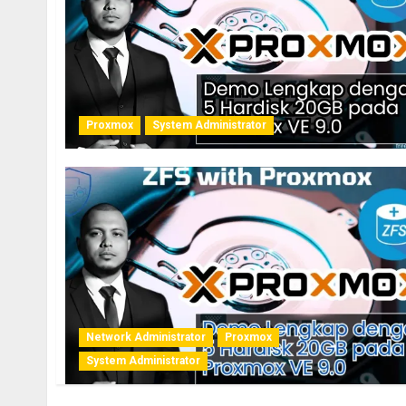
Proxmox
System Administrator
Network Administrator
Proxmox
System Administrator