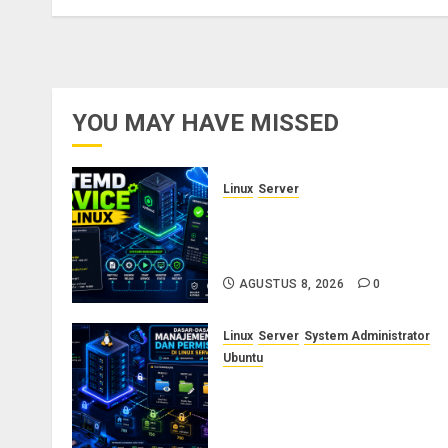
YOU MAY HAVE MISSED
Linux
Server
Cara Membuat dan Mengelol
Systemd Service Sendiri di
Linux
AGUSTUS 8, 2026
0
Linux
Server
System Administrator
Ubuntu
Dasar-Dasar Manajemen Use
dan Permission di Linux
Server: Panduan Lengkap