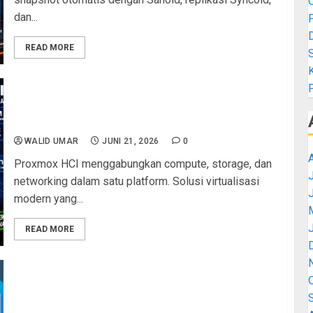
dan...
READ MORE
K
Proxmox sebagai Platform HCI: Arsitektur,
Komponen, dan Alasan Menggantikan
Infrastruktur Tradisional
WALID UMAR
JUNI 21, 2026
0
Proxmox HCI menggabungkan compute, storage, dan
J
networking dalam satu platform. Solusi virtualisasi
modern yang...
READ MORE
ZFS RAIDZ3 di Proxmox: Tahan 2 Disk Rusak!
Panduan Lengkap Konfigura