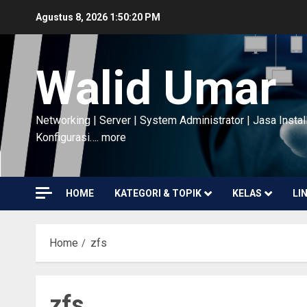
Skip
Agustus 8, 2026
1:50:21 PM
to
content
Walid Umar
Networking | Server | System Administrator | Jasa Instal
Konfigurasi…. more
HOME
KATEGORI & TOPIK
KELAS
LI
Home
zfs
zfs