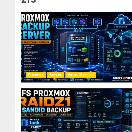
Proxmox
Server
Virtual Machine