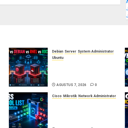
J
Debian
Server
System Administrator
Ubuntu
a
Ubuntu vs Debian vs RHEL vs
Rocky Linux: Panduan Memilih
Distro Linux Server
AGUSTUS 7, 2026
0
Cisco
Mikrotik
Network Administrator
Konsep Access Control List
r
(ACL) di Cisco dan MikroTik:
Panduan Lengkap untuk
Pemula hingga Profesional