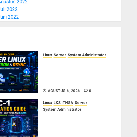
Agustus 2022
uli 2022
Juni 2022
Linux
Server
System Administrator
Otomasi Backup Server Linux
dengan Cron dan Rsync:
Panduan Backup Aman Tanpa
Ribet
AGUSTUS 6, 2026
0
Linux
LKS ITNSA
Server
System Administrator
LPIC-1: Panduan Lengkap
Sertifikasi Linux untuk
Sysadmin Pemula hingga