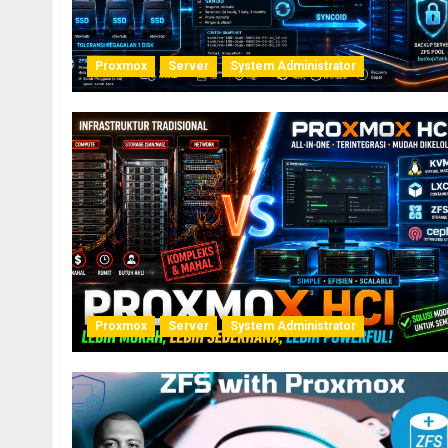
Proxmox
Server
System Administrator
Proxmox
Server
System Administrator