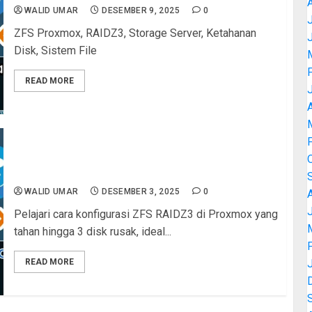
WALID UMAR
DESEMBER 9, 2025
0
J
ZFS Proxmox, RAIDZ3, Storage Server, Ketahanan
Disk, Sistem File
READ MORE
A
Kelebihan ZFS RAIDZ3 di Proxmox: Tahan Sampai
3 Disk Rusak
WALID UMAR
DESEMBER 3, 2025
0
J
Pelajari cara konfigurasi ZFS RAIDZ3 di Proxmox yang
tahan hingga 3 disk rusak, ideal...
READ MORE