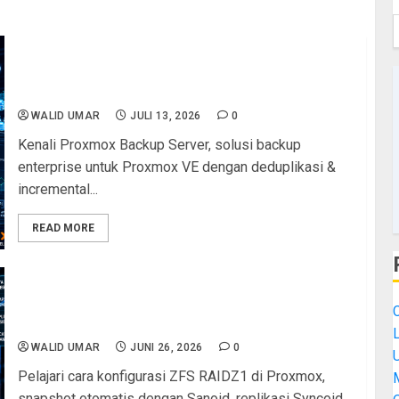
Proxmox Backup Server: Solusi Backup
Enterprise dengan Deduplikasi dan Incremental
Backup untuk Proxmox VE
WALID UMAR
JULI 13, 2026
0
Kenali Proxmox Backup Server, solusi backup
enterprise untuk Proxmox VE dengan deduplikasi &
incremental...
READ MORE
ZFS Proxmox: Panduan Lengkap RAIDZ1,
Snapshot Otomatis Sanoid, dan Replikasi Backup
dengan Syncoid
L
WALID UMAR
JUNI 26, 2026
0
Pelajari cara konfigurasi ZFS RAIDZ1 di Proxmox,
M
snapshot otomatis dengan Sanoid, replikasi Syncoid,