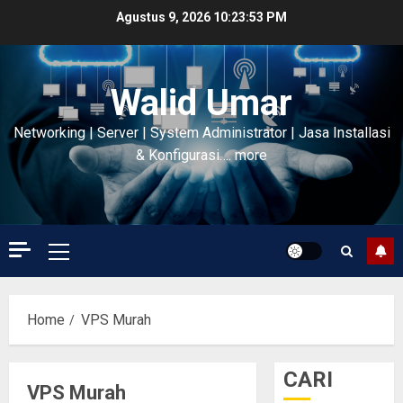
Skip
Agustus 9, 2026
10:23:54 PM
to
content
Walid Umar
Networking | Server | System Administrator | Jasa Installasi
& Konfigurasi…. more
Primary
Menu
Home
VPS Murah
CARI
VPS Murah