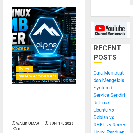
RECENT
POSTS
Server
Cara Membuat
System Administrator
dan Mengelola
Systemd
Service Sendiri
Alpine Linux: Bangun Server
Ultra-Minimal 150MB dari
di Linux
ISO hingga SSH Aktif dalam
Ubuntu vs
8 Langkah
Debian vs
WALID UMAR
JUNI 14, 2026
RHEL vs Rocky
0
Linux: Panduan