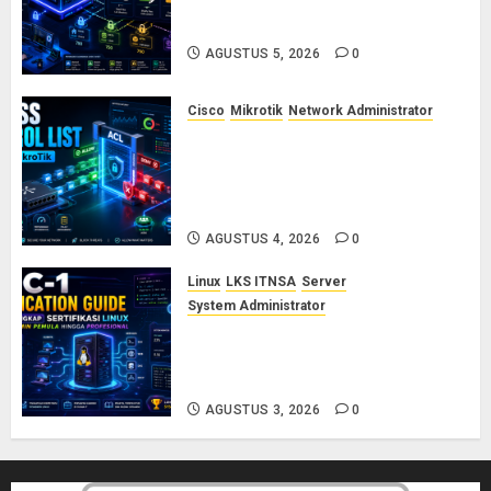
dan Permission di Linux Server:
Panduan Lengkap untuk Sysadmin
AGUSTUS 5, 2026
0
Cisco
Mikrotik
Network Administrator
Konsep Access Control List
(ACL) di Cisco dan MikroTik:
Panduan Lengkap untuk Pemula
hingga Profesional
AGUSTUS 4, 2026
0
Linux
LKS ITNSA
Server
System Administrator
LPIC-1: Panduan Lengkap
Sertifikasi Linux untuk Sysadmin
Pemula hingga Profesional
AGUSTUS 3, 2026
0