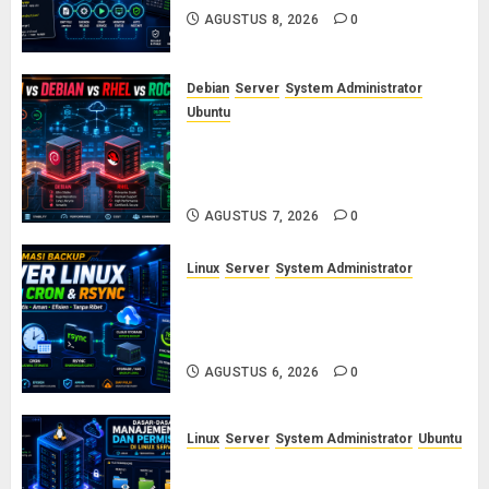
AGUSTUS 8, 2026
0
Debian
Server
System Administrator
Ubuntu
Ubuntu vs Debian vs RHEL vs
Rocky Linux: Panduan Memilih
Distro Linux Server
AGUSTUS 7, 2026
0
Linux
Server
System Administrator
Otomasi Backup Server Linux
dengan Cron dan Rsync: Panduan
Backup Aman Tanpa Ribet
AGUSTUS 6, 2026
0
Linux
Server
System Administrator
Ubuntu
Dasar-Dasar Manajemen User