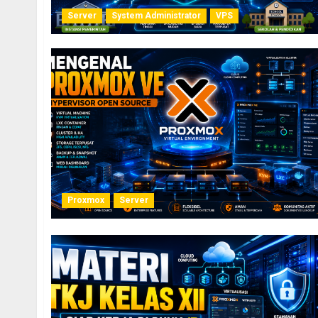
Server
System Administrator
VPS
Proxmox
Server