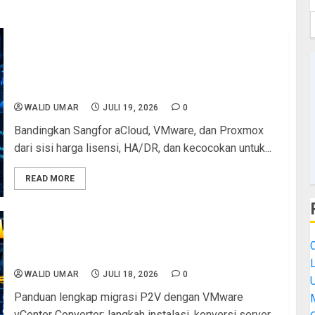
Sangfor aCloud vs VMware vs Proxmox 2026:
Perbandingan Lengkap Harga, Fitur HA/DR, dan
Rekomendasi untuk Instansi, Sekolah &
Perusahaan
WALID UMAR
JULI 19, 2026
0
Bandingkan Sangfor aCloud, VMware, dan Proxmox
dari sisi harga lisensi, HA/DR, dan kecocokan untuk...
READ MORE
Migrasi Fisik ke Virtual (P2V) dengan VMware:
Panduan Lengkap Konsolidasi Server Lama ke
Infrastruktur Virtual
L
WALID UMAR
JULI 18, 2026
0
Panduan lengkap migrasi P2V dengan VMware
M
vCenter Converter: langkah instalasi, konversi server