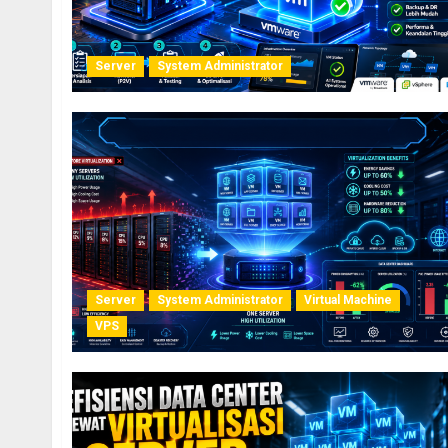
Server
System Administrator
Server
System Administrator
Virtual Machine
VPS