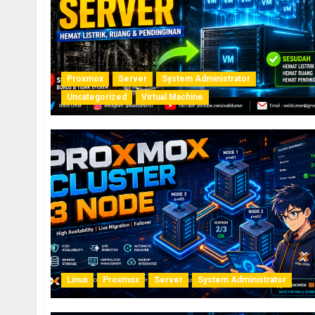
Proxmox
Server
System Administrator
Uncategorized
Virtual Machine
Linux
Proxmox
Server
System Administrator