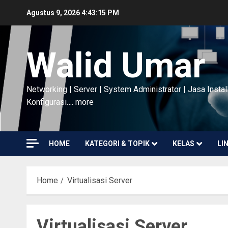
Skip
Agustus 9, 2026
4:43:16 PM
to
content
Walid Umar
Networking | Server | System Administrator | Jasa Instal
Konfigurasi…. more
HOME
KATEGORI & TOPIK
KELAS
LI
Home
Virtualisasi Server
Virtualisasi Server