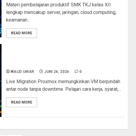
Materi pembelajaran produktif SMK TKJ kelas XII
lengkap mencakup server, jaringan, cloud computing,
keamanan...
READ MORE
Live Migration VM Proxmox: Cara Memindahkan
VM Berjalan Tanpa Downtime
WALID UMAR
JUNI 26, 2026
0
Live Migration Proxmox memungkinkan VM berpindah
antar node tanpa downtime. Pelajari cara kerja, syarat,...
READ MORE