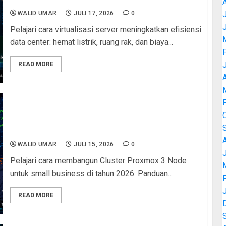
WALID UMAR
JULI 17, 2026
0
J
Pelajari cara virtualisasi server meningkatkan efisiensi
data center: hemat listrik, ruang rak, dan biaya...
READ MORE
A
Membangun Cluster Proxmox 3 Node untuk Small
Business 2026: PEMBAHASAN LENGKAP High
Availability
WALID UMAR
JULI 15, 2026
0
J
Pelajari cara membangun Cluster Proxmox 3 Node
untuk small business di tahun 2026. Panduan...
READ MORE