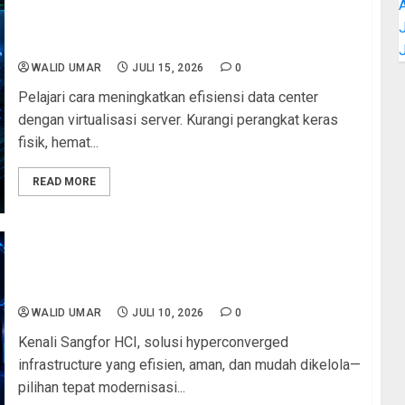
Panduan Lengkap Efisiensi Data Center Melalui
J
Virtualisasi Server: Menghemat Biaya dan Ruang
WALID UMAR
JULI 15, 2026
0
Pelajari cara meningkatkan efisiensi data center
dengan virtualisasi server. Kurangi perangkat keras
fisik, hemat...
READ MORE
Sangfor HCI: Solusi Hyperconverged
Infrastructure Terbaik untuk Instansi Pemerintah
dan Sekolah
WALID UMAR
JULI 10, 2026
0
Kenali Sangfor HCI, solusi hyperconverged
infrastructure yang efisien, aman, dan mudah dikelola—
pilihan tepat modernisasi...