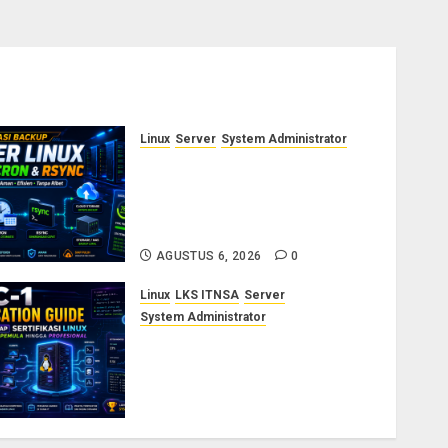
Linux
Server
System Administrator
Otomasi Backup Server Linux
dengan Cron dan Rsync:
Panduan Backup Aman Tanpa
Ribet
AGUSTUS 6, 2026
0
Linux
LKS ITNSA
Server
System Administrator
LPIC-1: Panduan Lengkap
Sertifikasi Linux untuk
Sysadmin Pemula hingga
Profesional
AGUSTUS 3, 2026
0