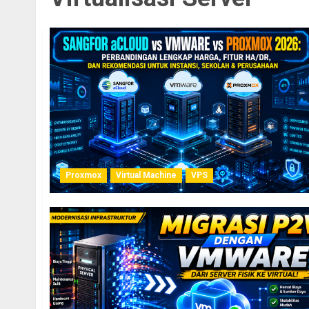
Proxmox
Virtual Machine
VPS