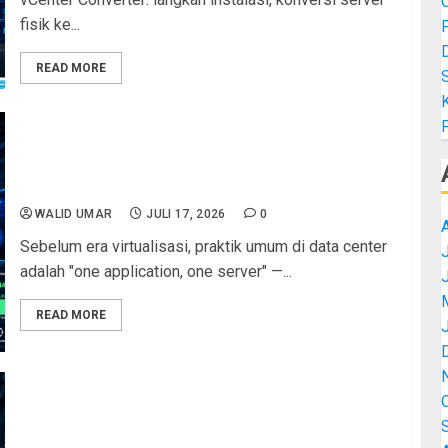
fisik ke...
READ MORE
K
Efisiensi Data Center Lewat Virtualisasi Server:
Hemat Listrik, Ruang, dan Biaya Pendinginan
Secara Signifikan
WALID UMAR
JULI 17, 2026
0
Sebelum era virtualisasi, praktik umum di data center
J
adalah "one application, one server" —...
READ MORE
Efisiensi Data Center Lewat Virtualisasi Server:
Hemat Listrik, Ruang, dan Biaya Pendinginan
Secara Signifikan