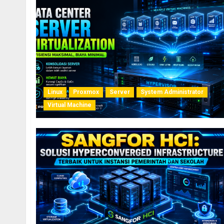
Linux
Proxmox
Server
System Administrator
Virtual Machine