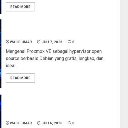
READ MORE
Mengenal Proxmox VE: Hypervisor Open Source
Gratis dengan Fitur Virtualisasi Enterprise
WALID UMAR
JULI 7, 2026
0
Mengenal Proxmox VE sebagai hypervisor open
source berbasis Debian yang gratis, lengkap, dan
ideal...
READ MORE
Materi Pembelajaran Kejuruan Produktif Siswa
SMK TKJ Kelas XII: Panduan Lengkap Persiapan
Menjadi Administrator Jaringan dan Server
Profesional
WALID UMAR
JULI 6, 2026
0