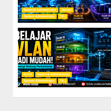
Network Administrator
Server
System Administrator
TKJ
Cisco
Network Administrator
System Administrator
TKJ