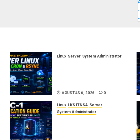
J
Linux
Server
System Administrator
Otomasi Backup Server Linux
dengan Cron dan Rsync:
Panduan Backup Aman Tanpa
Ribet
AGUSTUS 6, 2026
0
Linux
LKS ITNSA
Server
System Administrator
LPIC-1: Panduan Lengkap
Sertifikasi Linux untuk
Sysadmin Pemula hingga