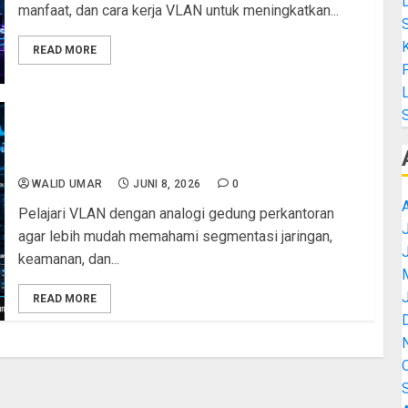
manfaat, dan cara kerja VLAN untuk meningkatkan...
K
READ MORE
L
Belajar VLAN dengan Analogi Gedung
Perkantoran: Cara Mudah Memahami Segmentasi
Jaringan
WALID UMAR
JUNI 8, 2026
0
Pelajari VLAN dengan analogi gedung perkantoran
J
agar lebih mudah memahami segmentasi jaringan,
keamanan, dan...
READ MORE