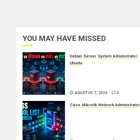
YOU MAY HAVE MISSED
Debian
Server
System Administrator
Ubuntu
Ubuntu vs Debian vs RHEL vs
Rocky Linux: Panduan Memilih
Distro Linux Server
AGUSTUS 7, 2026
0
Cisco
Mikrotik
Network Administrator
Konsep Access Control List
(ACL) di Cisco dan MikroTik:
Panduan Lengkap untuk
Pemula hingga Profesional