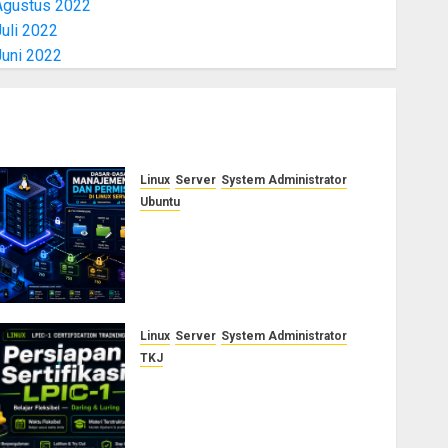
Agustus 2022
uli 2022
Juni 2022
Linux
Server
System Administrator
Ubuntu
Dasar-Dasar Manajemen User
dan Permission di Linux
Server: Panduan Lengkap
untuk Sysadmin
AGUSTUS 5, 2026
0
Linux
Server
System Administrator
TKJ
Siap Jadi Linux System
Administrator Bersertifikat?
Ikuti Kelas Persiapan LPIC-1