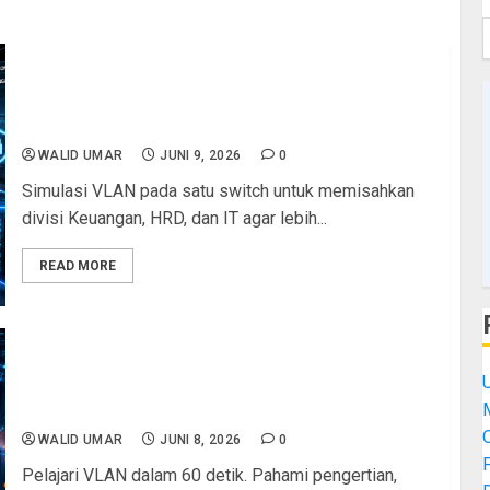
Satu Switch, Tiga Divisi, Nol Masalah: Simulasi
VLAN untuk Memisahkan Jaringan Keuangan, HRD,
dan IT
WALID UMAR
JUNI 9, 2026
0
Simulasi VLAN pada satu switch untuk memisahkan
divisi Keuangan, HRD, dan IT agar lebih...
READ MORE
VLAN dalam 60 Detik: Pengertian, Manfaat, dan
Cara Kerja VLAN yang Wajib Dipahami Teknisi
M
Jaringan
WALID UMAR
JUNI 8, 2026
0
Pelajari VLAN dalam 60 detik. Pahami pengertian,