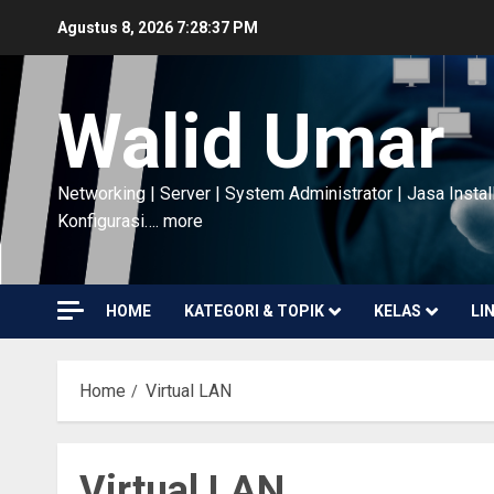
Skip
Agustus 8, 2026
7:28:37 PM
to
content
Walid Umar
Networking | Server | System Administrator | Jasa Instal
Konfigurasi…. more
HOME
KATEGORI & TOPIK
KELAS
LI
Home
Virtual LAN
Virtual LAN