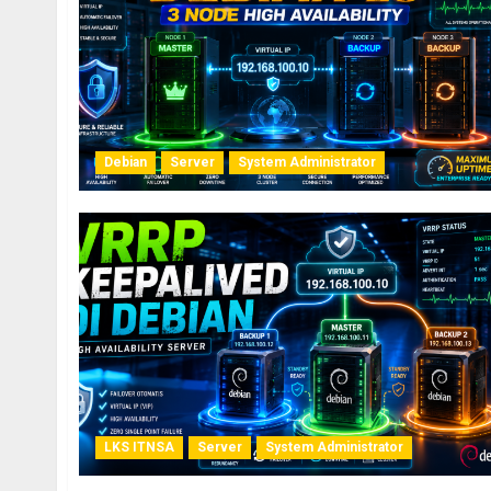
Debian
Server
System Administrator
LKS ITNSA
Server
System Administrator