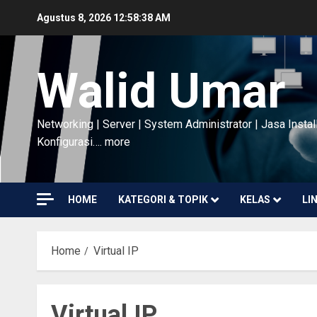
Skip
Agustus 8, 2026
12:58:39 AM
to
content
Walid Umar
Networking | Server | System Administrator | Jasa Instal
Konfigurasi…. more
HOME
KATEGORI & TOPIK
KELAS
LI
Home
Virtual IP
Virtual IP