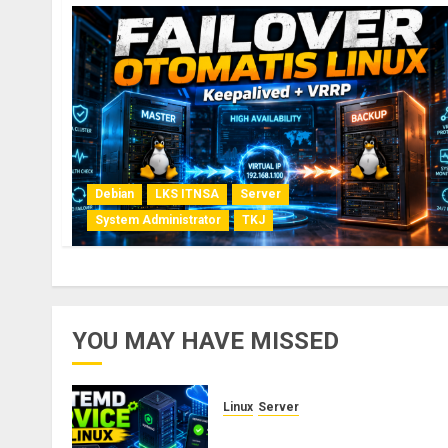
Debian
LKS ITNSA
Server
System Administrator
TKJ
YOU MAY HAVE MISSED
Linux
Server
Cara Membuat dan Mengelol