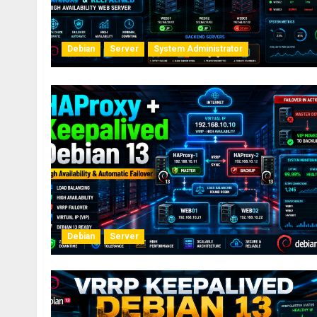
Debian
Server
System Administrator
Debian
Server