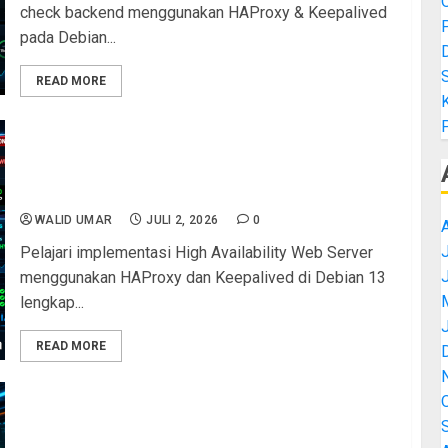
check backend menggunakan HAProxy & Keepalived
pada Debian...
READ MORE
K
Implementasi High Availability Web Server
Menggunakan HAProxy dan Keepalived di Debian
13: Panduan Lengkap Load Balancing dan Failover
Otomatis
WALID UMAR
JULI 2, 2026
0
J
Pelajari implementasi High Availability Web Server
menggunakan HAProxy dan Keepalived di Debian 13
lengkap...
READ MORE
Panduan Lengkap Implementasi Konfigurasi VRRP
Keepalived pada Debian Server 13 dengan 3 Node