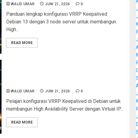
WALID UMAR
JUNI 21, 2026
0
J
Panduan lengkap konfigurasi VRRP Keepalived
Debian 13 dengan 3 node server untuk membangun
High...
READ MORE
A
VRRP Keepalived di Debian: Cara Membangun
High Availability Server dengan Virtual IP dan
Failover Otomatis
WALID UMAR
JUNI 21, 2026
0
J
Pelajari konfigurasi VRRP Keepalived di Debian untuk
membangun High Availability Server dengan Virtual IP...
READ MORE