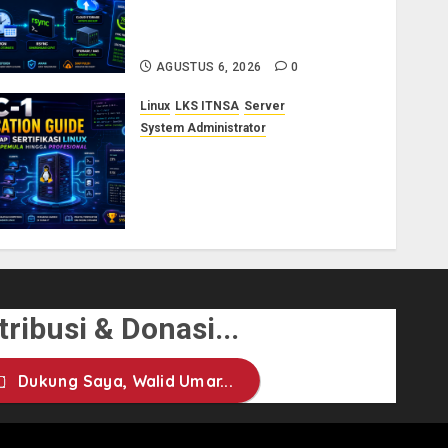
Panduan Backup Aman Tanpa
Ribet
AGUSTUS 6, 2026
0
Linux
LKS ITNSA
Server
System Administrator
LPIC-1: Panduan Lengkap
Sertifikasi Linux untuk
Sysadmin Pemula hingga
Profesional
AGUSTUS 3, 2026
0
ribusi & Donasi...
Dukung Saya, Walid Umar...