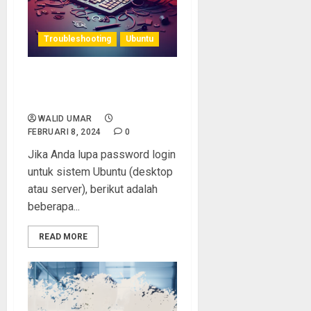
Troubleshooting
Ubuntu
Lupa Password Login Linux
Ubuntu ???? ini solusinya
WALID UMAR
FEBRUARI 8, 2024
0
Jika Anda lupa password login
untuk sistem Ubuntu (desktop
atau server), berikut adalah
beberapa...
READ MORE