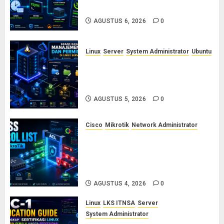
Backup Aman Tanpa Ribet
AGUSTUS 6, 2026
0
Linux
Server
System Administrator
Ubuntu
Dasar-Dasar Manajemen User
dan Permission di Linux Server:
Panduan Lengkap untuk Sysadmin
AGUSTUS 5, 2026
0
Cisco
Mikrotik
Network Administrator
Konsep Access Control List
(ACL) di Cisco dan MikroTik:
Panduan Lengkap untuk Pemula
hingga Profesional
AGUSTUS 4, 2026
0
Linux
LKS ITNSA
Server
System Administrator