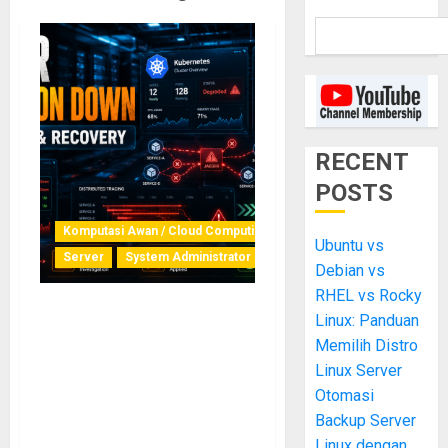
RECENT
POSTS
Komputasi Awan / Cloud Computing
Ubuntu vs
Server
System Administrator
Debian vs
RHEL vs Rocky
Linux: Panduan
Studi Kasus
Troubleshooting Jaeger
Memilih Distro
Production Down di
Linux Server
Kubernetes: Analisis Root
Otomasi
Cause Cassandra Corrupt
Backup Server
CommitLog hingga
Linux dengan