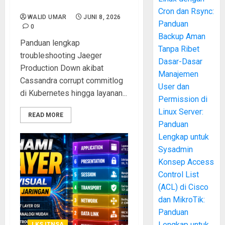
Recovery Berhasil
Cron dan Rsync:
WALID UMAR
JUNI 8, 2026
Panduan
0
Backup Aman
Panduan lengkap
Tanpa Ribet
troubleshooting Jaeger
Dasar-Dasar
Production Down akibat
Manajemen
Cassandra corrupt commitlog
User dan
di Kubernetes hingga layanan...
Permission di
Linux Server:
READ MORE
Panduan
Lengkap untuk
Sysadmin
Konsep Access
Control List
(ACL) di Cisco
dan MikroTik:
Panduan
Lengkap untuk
LKS ITNSA