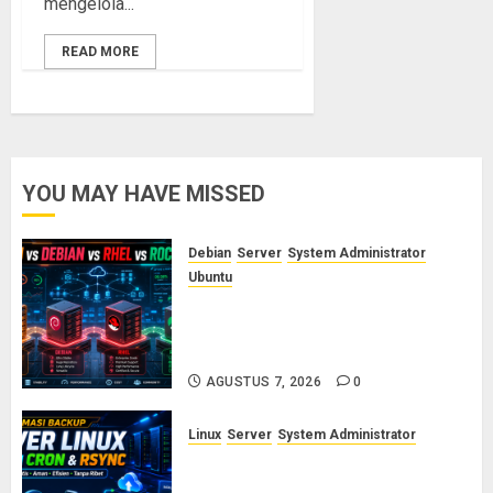
mengelola...
READ MORE
YOU MAY HAVE MISSED
Debian
Server
System Administrator
Ubuntu
Ubuntu vs Debian vs RHEL vs
Rocky Linux: Panduan Memilih
Distro Linux Server
AGUSTUS 7, 2026
0
Linux
Server
System Administrator
Otomasi Backup Server Linux
dengan Cron dan Rsync: Panduan