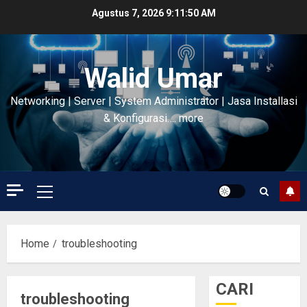
Skip
Agustus 7, 2026
9:11:51 AM
to
content
Walid Umar
Networking | Server | System Administrator | Jasa Installasi
& Konfigurasi…. more
Primary
Menu
Home
troubleshooting
CARI
troubleshooting