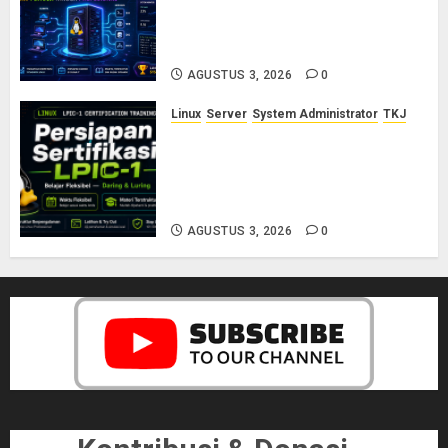
LPIC-1: Panduan Lengkap
Sertifikasi Linux untuk Sysadmin
Pemula hingga Profesional
AGUSTUS 3, 2026
0
Linux
Server
System Administrator
TKJ
Siap Jadi Linux System
Administrator Bersertifikat? Ikuti
Kelas Persiapan LPIC-1 Bersama
Saya
AGUSTUS 3, 2026
0