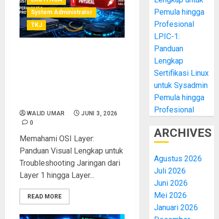
Pemula hingga
System Administrator
Profesional
TKJ
LPIC-1:
Panduan
Memahami OSI Layer:
Lengkap
Panduan Visual Lengkap
Sertifikasi Linux
untuk Troubleshooting
untuk Sysadmin
Jaringan dari Layer 1 hingga
Pemula hingga
Layer 7
Profesional
WALID UMAR
JUNI 3, 2026
0
ARCHIVES
Memahami OSI Layer:
Panduan Visual Lengkap untuk
Agustus 2026
Troubleshooting Jaringan dari
Juli 2026
Layer 1 hingga Layer...
Juni 2026
Mei 2026
READ MORE
Januari 2026