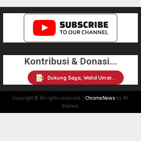
Kontribusi & Donasi...
Dukung Saya, Walid Umar...
Copyright © All rights reserved.
|
ChromeNews
by AF
themes.