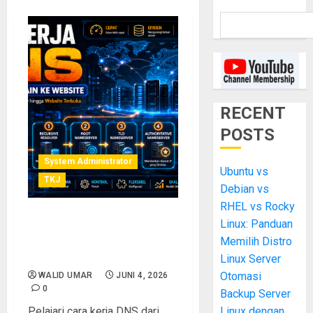
RECENT
POSTS
System Administrator
Ubuntu vs
TKJ
Debian vs
RHEL vs Rocky
Linux: Panduan
Cara Kerja DNS: Dari Ketik
Nama Domain Hingga
Memilih Distro
Website Terbuka di Browser
Linux Server
Otomasi
WALID UMAR
JUNI 4, 2026
0
Backup Server
Pelajari cara kerja DNS dari
Linux dengan