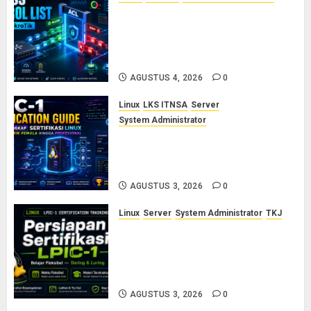
Konsep Access Control List
(ACL) di Cisco dan MikroTik:
Panduan Lengkap untuk Pemula
hingga Profesional
AGUSTUS 4, 2026
0
Linux
LKS ITNSA
Server
System Administrator
LPIC-1: Panduan Lengkap
Sertifikasi Linux untuk Sysadmin
Pemula hingga Profesional
AGUSTUS 3, 2026
0
Linux
Server
System Administrator
TKJ
Siap Jadi Linux System
Administrator Bersertifikat? Ikuti
Kelas Persiapan LPIC-1 Bersama
Saya
AGUSTUS 3, 2026
0