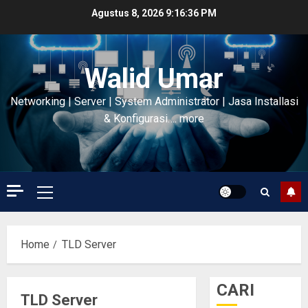
Skip
Agustus 8, 2026
9:16:37 PM
to
content
Walid Umar
Networking | Server | System Administrator | Jasa Installasi
& Konfigurasi…. more
Primary
Menu
Home
TLD Server
CARI
TLD Server