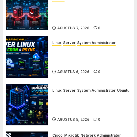
Ubuntu vs Debian vs RHEL vs
Rocky Linux: Panduan Memilih
Distro Linux Server
AGUSTUS 7, 2026
0
Linux
Server
System Administrator
Otomasi Backup Server Linux
dengan Cron dan Rsync: Panduan
Backup Aman Tanpa Ribet
AGUSTUS 6, 2026
0
Linux
Server
System Administrator
Ubuntu
Dasar-Dasar Manajemen User
dan Permission di Linux Server:
Panduan Lengkap untuk Sysadmin
AGUSTUS 5, 2026
0
Cisco
Mikrotik
Network Administrator