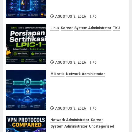
Sertifikasi Linux untuk Sysadmin
Pemula hingga Profesional
AGUSTUS 3, 2026
0
Linux
Server
System Administrator
TKJ
Siap Jadi Linux System
Administrator Bersertifikat? Ikuti
Kelas Persiapan LPIC-1 Bersama
Saya
AGUSTUS 3, 2026
0
Mikrotik
Network Administrator
Cara Kerja Protokol VPN
L2TP/IPsec dan SSTP: Panduan
Lengkap untuk Sysadmin dan
Network Engineer
AGUSTUS 3, 2026
0
Network Administrator
Server
System Administrator
Uncategorized