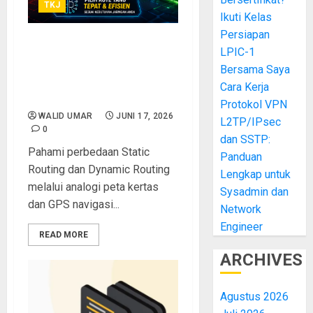
TKJ
Ikuti Kelas
Persiapan
Analogi Static Routing vs
LPIC-1
Dynamic Routing: Peta
Bersama Saya
Kertas vs GPS Navigasi,
Cara Kerja
Mana yang Lebih Tepat?
Protokol VPN
WALID UMAR
JUNI 17, 2026
L2TP/IPsec
0
dan SSTP:
Pahami perbedaan Static
Panduan
Routing dan Dynamic Routing
Lengkap untuk
melalui analogi peta kertas
Sysadmin dan
dan GPS navigasi...
Network
Engineer
READ MORE
ARCHIVES
Agustus 2026