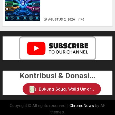
Perbedaan Protokol VPN: PPTP,
L2TP, SSTP, OpenVPN, IKEv2, dan
WireGuard
AGUSTUS 2, 2026
0
Kontribusi & Donasi...
Dukung Saya, Walid Umar...
Copyright © All rights reserved.
|
ChromeNews
by AF
themes.