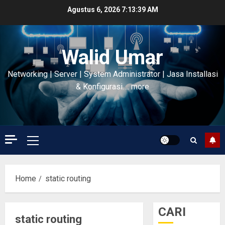
Skip
Agustus 6, 2026
7:13:39 AM
to
content
Walid Umar
Networking | Server | System Administrator | Jasa Installasi
& Konfigurasi…. more
Primary
Menu
Home
static routing
CARI
static routing