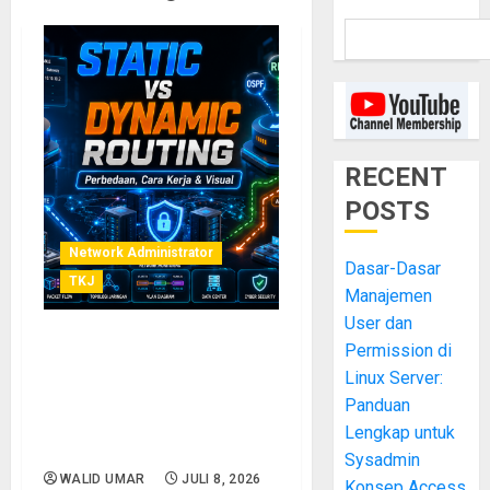
RECENT
POSTS
Network Administrator
Dasar-Dasar
TKJ
Manajemen
User dan
Permission di
Perbedaan Routing Static
dan Routing Dynamic: Cara
Linux Server:
Kerja, Kelebihan,
Panduan
Kekurangan, serta Visual
Lengkap untuk
Penjelasan Lengkap
Sysadmin
WALID UMAR
JULI 8, 2026
Konsep Access