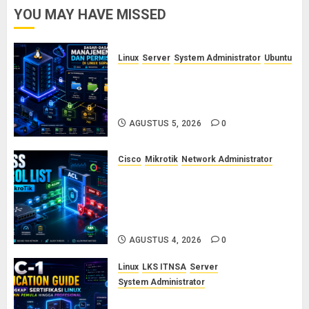
YOU MAY HAVE MISSED
Linux
Server
System Administrator
Ubuntu
Dasar-Dasar Manajemen User
dan Permission di Linux Server:
Panduan Lengkap untuk Sysadmin
AGUSTUS 5, 2026
0
Cisco
Mikrotik
Network Administrator
Konsep Access Control List
(ACL) di Cisco dan MikroTik:
Panduan Lengkap untuk Pemula
hingga Profesional
AGUSTUS 4, 2026
0
Linux
LKS ITNSA
Server
System Administrator
LPIC-1: Panduan Lengkap