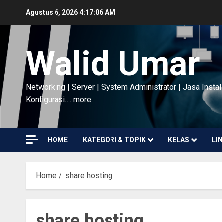
Skip
Agustus 6, 2026
4:17:07 AM
to
content
Walid Umar
Networking | Server | System Administrator | Jasa Instal
Konfigurasi…. more
HOME
KATEGORI & TOPIK
KELAS
LI
Home
share hosting
share hosting