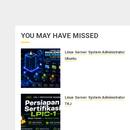
YOU MAY HAVE MISSED
Linux
Server
System Administrator
Ubuntu
Dasar-Dasar Manajemen Use
dan Permission di Linux
Server: Panduan Lengkap
untuk Sysadmin
AGUSTUS 5, 2026
0
Linux
Server
System Administrator
TKJ
Siap Jadi Linux System
Administrator Bersertifikat?
Ikuti Kelas Persiapan LPIC-1