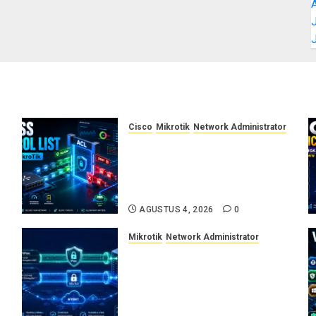
J
Cisco
Mikrotik
Network Administrator
Konsep Access Control List
r
(ACL) di Cisco dan MikroTik:
Panduan Lengkap untuk
Pemula hingga Profesional
AGUSTUS 4, 2026
0
Mikrotik
Network Administrator
Cara Kerja Protokol VPN
L2TP/IPsec dan SSTP:
Panduan Lengkap untuk
Sysadmin dan Network