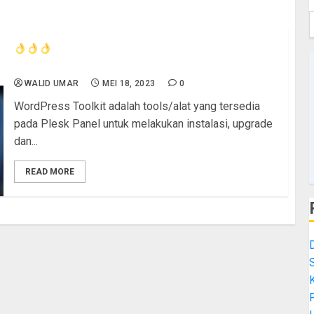
ayo cek cara mudah membangun website
sekolah dengan WPToolKit di cPanel
WALID UMAR
MEI 18, 2023
0
WordPress Toolkit adalah tools/alat yang tersedia
pada Plesk Panel untuk melakukan instalasi, upgrade
dan...
READ MORE
K