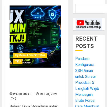
RECENT
POSTS
System Administrator
Panduan
TKJ
Konfigurasi
SSH Aman
untuk Server
Belajar Linux Sysadmin
untuk Siswa TKJ: Skill Wajib
Produksi: 5
Dunia Kerja IT Modern
Langkah Wajib
Mencegah
WALID UMAR
MEI 28, 2026
0
Brute Force
Belajar Linux Sysadmin untuk
Cara Membuat