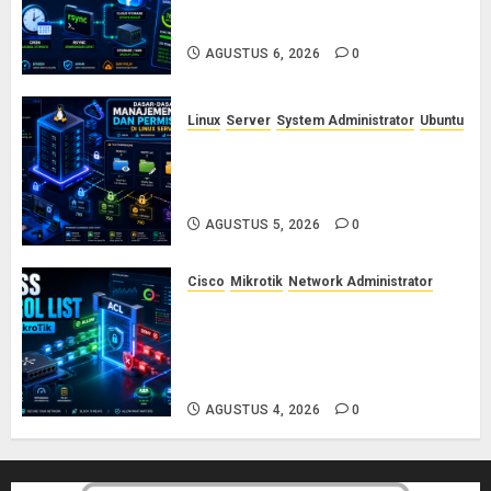
dengan Cron dan Rsync: Panduan
Backup Aman Tanpa Ribet
AGUSTUS 6, 2026
0
Linux
Server
System Administrator
Ubuntu
Dasar-Dasar Manajemen User
dan Permission di Linux Server:
Panduan Lengkap untuk Sysadmin
AGUSTUS 5, 2026
0
Cisco
Mikrotik
Network Administrator
Konsep Access Control List
(ACL) di Cisco dan MikroTik:
Panduan Lengkap untuk Pemula
hingga Profesional
AGUSTUS 4, 2026
0