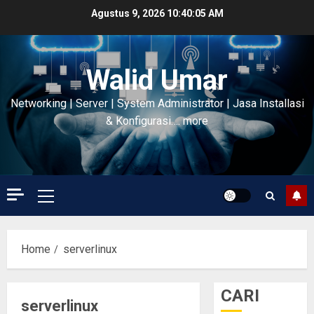
Skip
Agustus 9, 2026
10:40:06 AM
to
content
Walid Umar
Networking | Server | System Administrator | Jasa Installasi
& Konfigurasi…. more
Primary
Menu
Home
serverlinux
CARI
serverlinux