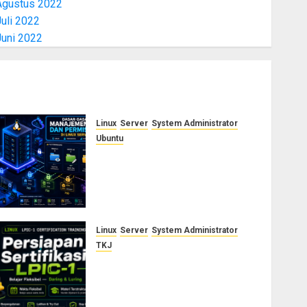
Agustus 2022
uli 2022
Juni 2022
Linux
Server
System Administrator
Ubuntu
Dasar-Dasar Manajemen User
dan Permission di Linux
Server: Panduan Lengkap
untuk Sysadmin
AGUSTUS 5, 2026
0
Linux
Server
System Administrator
TKJ
Siap Jadi Linux System
Administrator Bersertifikat?
Ikuti Kelas Persiapan LPIC-1