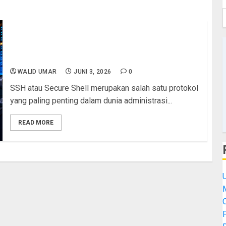
SSH (Secure Shell): Cara Kerja, Keamanan, dan
Praktik Terbaik Konfigurasi Server yang Wajib
Dipahami Admin
WALID UMAR
JUNI 3, 2026
0
SSH atau Secure Shell merupakan salah satu protokol
yang paling penting dalam dunia administrasi...
READ MORE
M