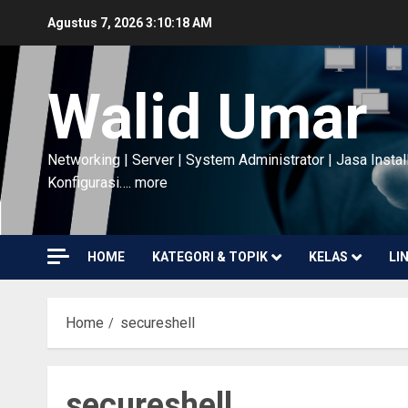
Skip
Agustus 7, 2026
3:10:18 AM
to
content
Walid Umar
Networking | Server | System Administrator | Jasa Instal
Konfigurasi…. more
HOME
KATEGORI & TOPIK
KELAS
LI
Home
secureshell
secureshell