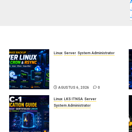
J
Linux
Server
System Administrator
Otomasi Backup Server Linux
dengan Cron dan Rsync:
Panduan Backup Aman Tanpa
Ribet
AGUSTUS 6, 2026
0
Linux
LKS ITNSA
Server
System Administrator
LPIC-1: Panduan Lengkap
Sertifikasi Linux untuk
Sysadmin Pemula hingga