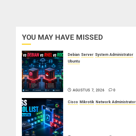
YOU MAY HAVE MISSED
Debian
Server
System Administrator
Ubuntu
Ubuntu vs Debian vs RHEL vs
Rocky Linux: Panduan Memilih
Distro Linux Server
AGUSTUS 7, 2026
0
Cisco
Mikrotik
Network Administrator
Konsep Access Control List
(ACL) di Cisco dan MikroTik:
Panduan Lengkap untuk
Pemula hingga Profesional