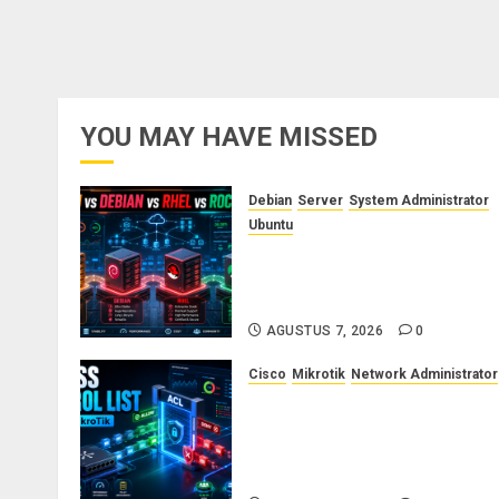
YOU MAY HAVE MISSED
Debian
Server
System Administrator
Ubuntu
Ubuntu vs Debian vs RHEL vs
Rocky Linux: Panduan Memilih
Distro Linux Server
AGUSTUS 7, 2026
0
Cisco
Mikrotik
Network Administrator
Konsep Access Control List
(ACL) di Cisco dan MikroTik:
Panduan Lengkap untuk
Pemula hingga Profesional