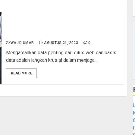
Cara Mudah Backup Website & Database VPS
aaPanel secara otomatis & terjadwal ke Google
Drive Gratis
WALID UMAR
AGUSTUS 21, 2023
0
Mengamankan data penting dari situs web dan basis
data adalah langkah krusial dalam menjaga...
READ MORE
M