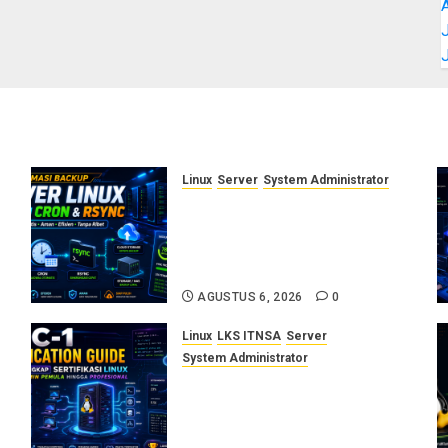
J
Linux
Server
System Administrator
Otomasi Backup Server Linux
dengan Cron dan Rsync:
Panduan Backup Aman Tanpa
Ribet
AGUSTUS 6, 2026
0
Linux
LKS ITNSA
Server
System Administrator
LPIC-1: Panduan Lengkap
Sertifikasi Linux untuk
Sysadmin Pemula hingga