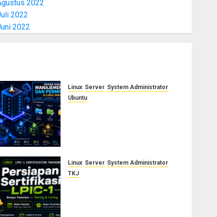
Agustus 2022
uli 2022
Juni 2022
Linux
Server
System Administrator
Ubuntu
Dasar-Dasar Manajemen User
dan Permission di Linux
Server: Panduan Lengkap
untuk Sysadmin
AGUSTUS 5, 2026
0
Linux
Server
System Administrator
TKJ
Siap Jadi Linux System
Administrator Bersertifikat?
Ikuti Kelas Persiapan LPIC-1