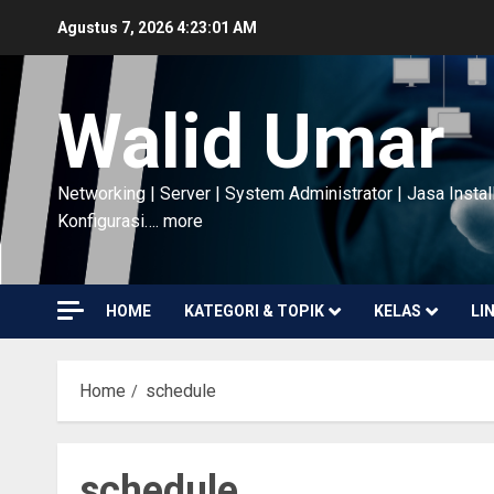
Skip
Agustus 7, 2026
4:23:01 AM
to
content
Walid Umar
Networking | Server | System Administrator | Jasa Instal
Konfigurasi…. more
HOME
KATEGORI & TOPIK
KELAS
LI
Home
schedule
schedule