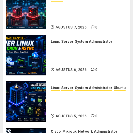
Ubuntu vs Debian vs RHEL vs
Rocky Linux: Panduan Memilih
Distro Linux Server
AGUSTUS 7, 2026
0
Linux
Server
System Administrator
Otomasi Backup Server Linux
dengan Cron dan Rsync: Panduan
Backup Aman Tanpa Ribet
AGUSTUS 6, 2026
0
Linux
Server
System Administrator
Ubuntu
Dasar-Dasar Manajemen User
dan Permission di Linux Server:
Panduan Lengkap untuk Sysadmin
AGUSTUS 5, 2026
0
Cisco
Mikrotik
Network Administrator