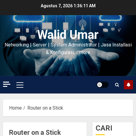
Skip
Agustus 7, 2026
1:36:11 AM
to
content
Walid Umar
Networking | Server | System Administrator | Jasa Installasi
& Konfigurasi…. more
Primary
Menu
Home
Router on a Stick
CARI
Router on a Stick