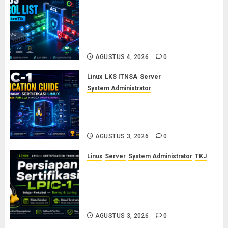
Konsep Access Control List
(ACL) di Cisco dan MikroTik:
Panduan Lengkap untuk Pemula
hingga Profesional
AGUSTUS 4, 2026
0
Linux
LKS ITNSA
Server
System Administrator
LPIC-1: Panduan Lengkap
Sertifikasi Linux untuk Sysadmin
Pemula hingga Profesional
AGUSTUS 3, 2026
0
Linux
Server
System Administrator
TKJ
Siap Jadi Linux System
Administrator Bersertifikat? Ikuti
Kelas Persiapan LPIC-1 Bersama
Saya
AGUSTUS 3, 2026
0