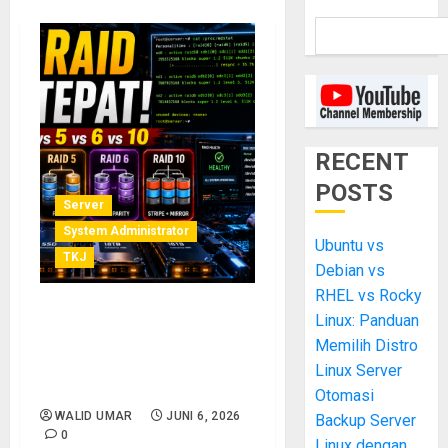
RECENT
POSTS
Server
System Administrator
Ubuntu vs
TKJ
Debian vs
RHEL vs Rocky
Linux: Panduan
RAID di Linux dengan
mdadm: Cara Memilih RAID
Memilih Distro
0, 1, 5, 6, atau 10 untuk
Linux Server
Server yang Andal
Otomasi
WALID UMAR
JUNI 6, 2026
Backup Server
0
Linux dengan