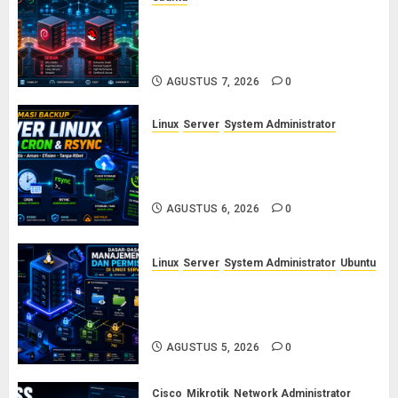
Ubuntu vs Debian vs RHEL vs
Rocky Linux: Panduan Memilih
Distro Linux Server
AGUSTUS 7, 2026
0
Linux
Server
System Administrator
Otomasi Backup Server Linux
dengan Cron dan Rsync: Panduan
Backup Aman Tanpa Ribet
AGUSTUS 6, 2026
0
Linux
Server
System Administrator
Ubuntu
Dasar-Dasar Manajemen User
dan Permission di Linux Server:
Panduan Lengkap untuk Sysadmin
AGUSTUS 5, 2026
0
Cisco
Mikrotik
Network Administrator