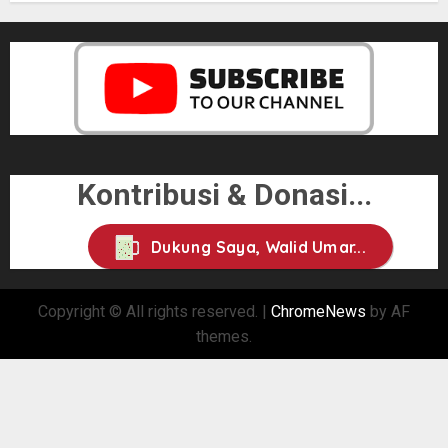
Kontribusi & Donasi...
Dukung Saya, Walid Umar...
Copyright © All rights reserved.
|
ChromeNews
by AF
themes.