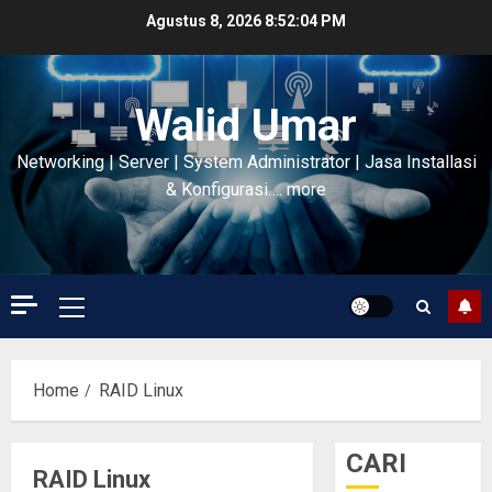
Skip
Agustus 8, 2026
8:52:04 PM
to
content
Walid Umar
Networking | Server | System Administrator | Jasa Installasi
& Konfigurasi…. more
Primary
Menu
Home
RAID Linux
CARI
RAID Linux