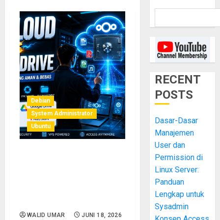
RECENT
POSTS
Debian
System Administrator
Dasar-Dasar
Ubuntu
Manajemen
User dan
Permission di
Membangun Cloud Storage
Pribadi dengan Nextcloud di
Linux Server:
VPS: Alternatif Google
Panduan
Drive yang Aman dan
Lengkap untuk
Sepenuhnya Milik Anda
Sysadmin
WALID UMAR
JUNI 18, 2026
Konsep Access