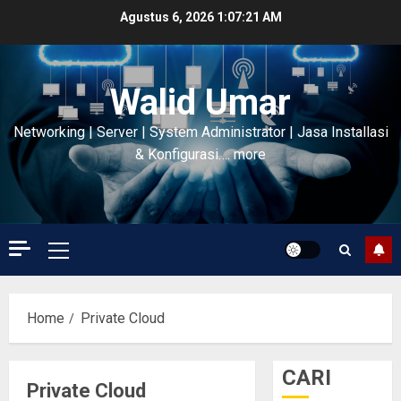
Skip
Agustus 6, 2026
1:07:21 AM
to
content
Walid Umar
Networking | Server | System Administrator | Jasa Installasi
& Konfigurasi…. more
Primary
Menu
Home
Private Cloud
CARI
Private Cloud