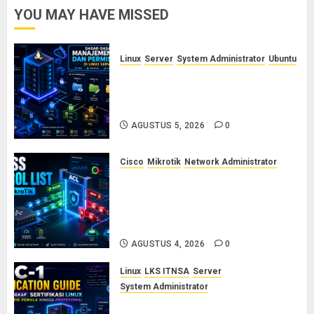
YOU MAY HAVE MISSED
Linux
Server
System Administrator
Ubuntu
Dasar-Dasar Manajemen User
dan Permission di Linux Server:
Panduan Lengkap untuk Sysadmin
AGUSTUS 5, 2026
0
Cisco
Mikrotik
Network Administrator
Konsep Access Control List
(ACL) di Cisco dan MikroTik:
Panduan Lengkap untuk Pemula
hingga Profesional
AGUSTUS 4, 2026
0
Linux
LKS ITNSA
Server
System Administrator
LPIC-1: Panduan Lengkap