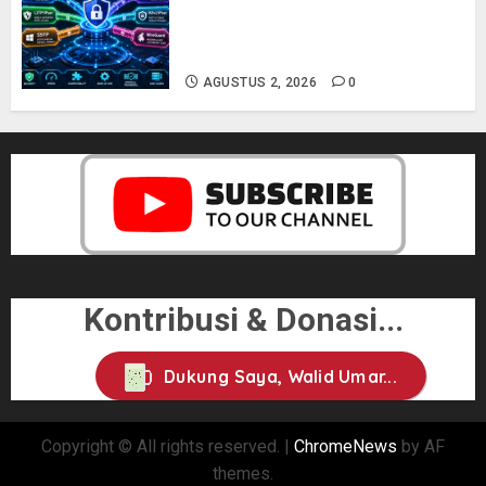
Perbedaan Protokol VPN: PPTP,
L2TP, SSTP, OpenVPN, IKEv2, dan
WireGuard
AGUSTUS 2, 2026
0
Kontribusi & Donasi...
Dukung Saya, Walid Umar...
Copyright © All rights reserved.
|
ChromeNews
by AF
themes.