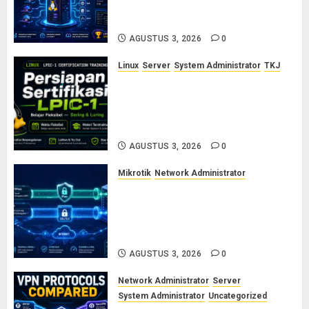
Sertifikasi Linux untuk Sysadmin
Pemula hingga Profesional
AGUSTUS 3, 2026
0
Linux
Server
System Administrator
TKJ
Siap Jadi Linux System
Administrator Bersertifikat? Ikuti
Kelas Persiapan LPIC-1 Bersama
Saya
AGUSTUS 3, 2026
0
Mikrotik
Network Administrator
Cara Kerja Protokol VPN
L2TP/IPsec dan SSTP: Panduan
Lengkap untuk Sysadmin dan
Network Engineer
AGUSTUS 3, 2026
0
Network Administrator
Server
System Administrator
Uncategorized