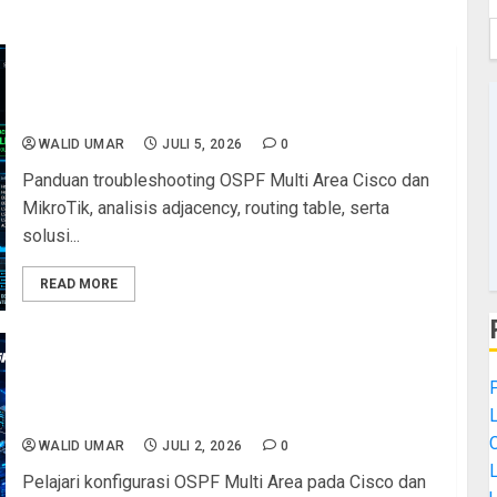
Troubleshooting OSPF Multi Area pada Router
Cisco dan MikroTik: Analisis Adjacency, Routing
Table, dan Solusi Lengkap untuk LKS ITNSA
WALID UMAR
JULI 5, 2026
0
Panduan troubleshooting OSPF Multi Area Cisco dan
MikroTik, analisis adjacency, routing table, serta
solusi...
READ MORE
LKS ITNSA: Panduan Lengkap Konfigurasi OSPF
Multi Area pada Cisco dan MikroTik untuk
Kompetisi Jaringan
WALID UMAR
JULI 2, 2026
0
L
Pelajari konfigurasi OSPF Multi Area pada Cisco dan