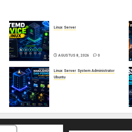
Linux
Server
Cara Membuat dan Mengelola
Systemd Service Sendiri di
 5
Linux
AGUSTUS 8, 2026
0
Linux
Server
System Administrator
Ubuntu
Dasar-Dasar Manajemen User
dan Permission di Linux
Server: Panduan Lengkap
untuk Sysadmin
AGUSTUS 5, 2026
0