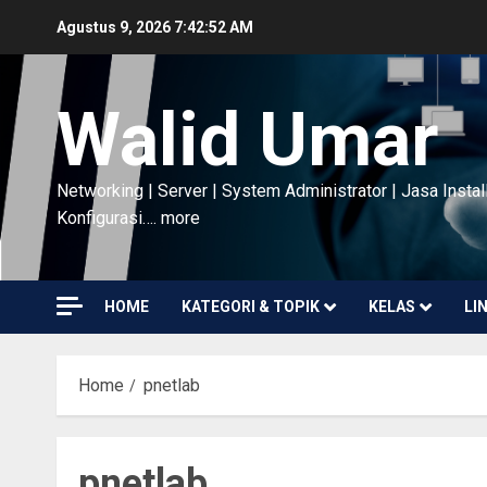
Skip
Agustus 9, 2026
7:42:53 AM
to
content
Walid Umar
Networking | Server | System Administrator | Jasa Instal
Konfigurasi…. more
HOME
KATEGORI & TOPIK
KELAS
LI
Home
pnetlab
pnetlab