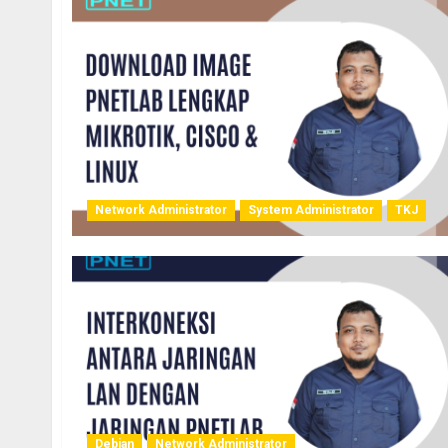
Network Administrator
System Administrator
TKJ
Debian
Network Administrator