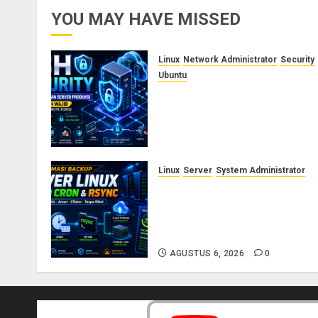
YOU MAY HAVE MISSED
Linux
Network Administrator
Security
Ubuntu
Panduan Konfigurasi SSH
Aman untuk Server Produksi:
Langkah Wajib Mencegah
Brute Force
AGUSTUS 9, 2026
0
Linux
Server
System Administrator
Otomasi Backup Server Linux
dengan Cron dan Rsync:
Panduan Backup Aman Tanpa
Ribet
AGUSTUS 6, 2026
0