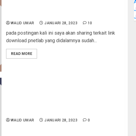
J
Download Image PNETLab Lengkap
WALID UMAR
JANUARI 28, 2023
10
pada postingan kali ini saya akan sharing terkait link
download pnetlab yang didalamnya sudah...
READ MORE
Interkoneksi antara Jaringan LAN dengan
Jaringan PNETLAB | PNETLab
WALID UMAR
JANUARI 28, 2023
0