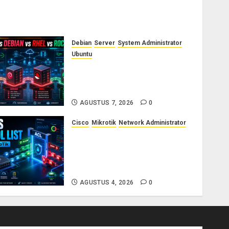
Debian
Server
System Administrator
Ubuntu
Ubuntu vs Debian vs RHEL vs
Rocky Linux: Panduan Memilih
Distro Linux Server
AGUSTUS 7, 2026
0
Cisco
Mikrotik
Network Administrator
Konsep Access Control List
(ACL) di Cisco dan MikroTik:
Panduan Lengkap untuk
Pemula hingga Profesional
AGUSTUS 4, 2026
0