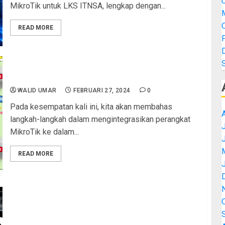
MikroTik untuk LKS ITNSA, lengkap dengan...
M
READ MORE
Panduan Cara Upload Image Mikrotik ke PNETLab
WALID UMAR
FEBRUARI 27, 2024
0
Pada kesempatan kali ini, kita akan membahas
langkah-langkah dalam mengintegrasikan perangkat
J
MikroTik ke dalam...
READ MORE
LOAD BALANCING + FAIL OVER 2 ISP (beda
bandwidth) dengan metode ECMP di Mikrotik
RouterOS v7