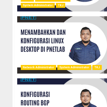
System Administrator
TKJ
Network Administrator
System Administrator
TKJ