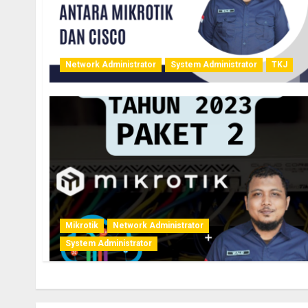
Network Administrator
System Administrator
TKJ
Mikrotik
Network Administrator
System Administrator