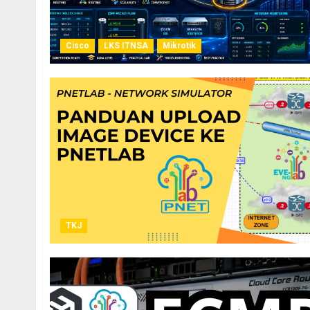
Cisco
LKS ITNSA
Mikrotik
TKJ