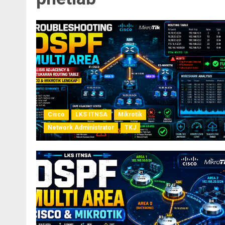
Cisco
LKS ITNSA
Mikrotik
Network Administrator
TKJ