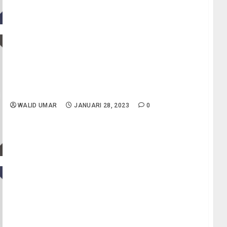
Cara Menambahkan dan konfigurasi Linux
Desktop di PNETLab
WALID UMAR
JANUARI 28, 2023
0
Konfigurasi Routing BGP antara Mikrotik & Cisco
Router | PNETLab