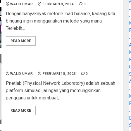
WALID UMAR
FEBRUARI 8, 2024
0
J
Dengan banyaknyak metode load balance, kadang kita
bingung ingin menggunakan metode yang mana.
Terlebih...
READ MORE
A
Cara Deploy PNETLab di Proxmox Server
WALID UMAR
FEBRUARI 15, 2023
0
Pnetlab (Physical Network Laboratory) adalah sebuah
J
platform simulasi jaringan yang memungkinkan
pengguna untuk membuat,...
READ MORE