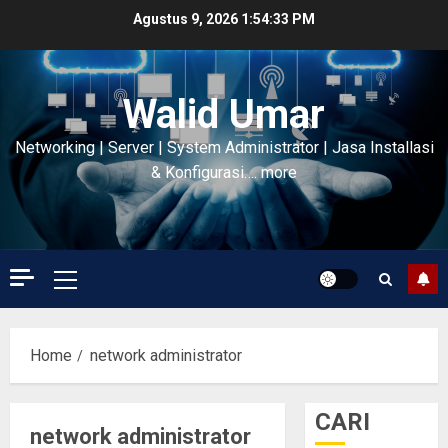
Skip
Agustus 9, 2026
1:54:34 PM
to
content
Walid Umar
Networking | Server | System Administrator | Jasa Installasi
& Konfigurasi…. more
Primary
Menu
Home
network administrator
CARI
network administrator