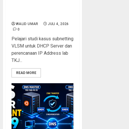
Address: Panduan Lengkap
Subnetting VLSM untuk Lab
TKJ dan LKS ITNSA
WALID UMAR
JULI 4, 2026
0
Pelajari studi kasus subnetting
VLSM untuk DHCP Server dan
perencanaan IP Address lab
TKJ...
READ MORE