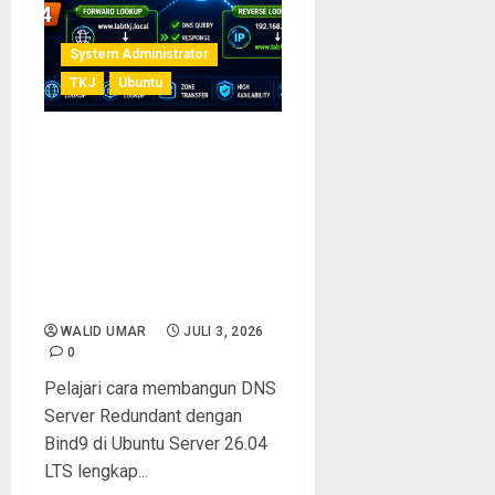
System Administrator
TKJ
Ubuntu
Studi Kasus Membangun
DNS Server Redundant
dengan Bind9 di Ubuntu
Server 26.04 LTS:
Konfigurasi Zone File
Forward dan Reverse
Lookup Lengkap
WALID UMAR
JULI 3, 2026
0
Pelajari cara membangun DNS
Server Redundant dengan
Bind9 di Ubuntu Server 26.04
LTS lengkap...