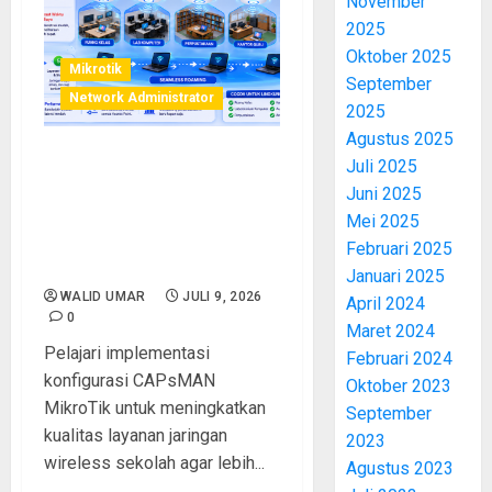
November
2025
Oktober 2025
Mikrotik
September
Network Administrator
2025
Agustus 2025
Juli 2025
Implementasi Konfigurasi
Juni 2025
CAPsMAN untuk
Meningkatkan Kualitas
Mei 2025
Layanan Jaringan Wireless
Februari 2025
Sekolah
Januari 2025
WALID UMAR
JULI 9, 2026
April 2024
0
Maret 2024
Pelajari implementasi
Februari 2024
konfigurasi CAPsMAN
Oktober 2023
MikroTik untuk meningkatkan
September
kualitas layanan jaringan
2023
wireless sekolah agar lebih...
Agustus 2023