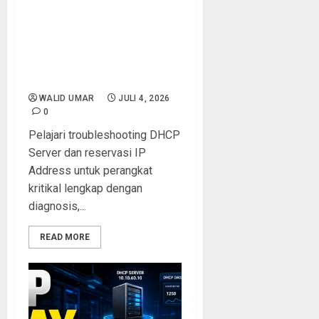
Troubleshooting DHCP
Server dan Reservasi IP
Address: Solusi Lengkap
Perangkat Kritis pada
Jaringan Sekolah
WALID UMAR
JULI 4, 2026
0
Pelajari troubleshooting DHCP
Server dan reservasi IP
Address untuk perangkat
kritikal lengkap dengan
diagnosis,...
READ MORE