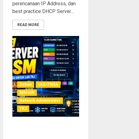
perencanaan IP Address, dan
best practice DHCP Server...
READ MORE
Debian
LKS ITNSA
Mikrotik
Network Administrator
TKJ
Studi Kasus DHCP Server
dan Perencanaan IP