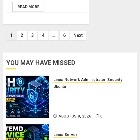
READ MORE
Paginasi
1
2
3
4
…
6
Next
pos
YOU MAY HAVE MISSED
Linux
Network Administrator
Security
Ubuntu
Panduan Konfigurasi SSH Aman
untuk Server Produksi: 5 Langkah
Wajib Mencegah Brute Force
AGUSTUS 9, 2026
0
Linux
Server