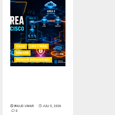
Cisco
LKS ITNSA
Mikrotik
Network Administrator
Tips & Best Practice OSPF
Multi Area pada Cisco dan
MikroTik: Panduan
Konfigurasi OSPF RouterOS
untuk Persiapan LKS ITNSA
WALID UMAR
JULI 5, 2026
0