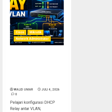
Cisco
Mikrotik
Network Administrator
Tips & Best Practice DHCP
Server dan Perencanaan IP
Address: Panduan Lengkap
Konfigurasi DHCP Relay
Antar VLAN untuk Jaringan
Sekolah
WALID UMAR
JULI 4, 2026
0
Pelajari konfigurasi DHCP
Relay antar VLAN,