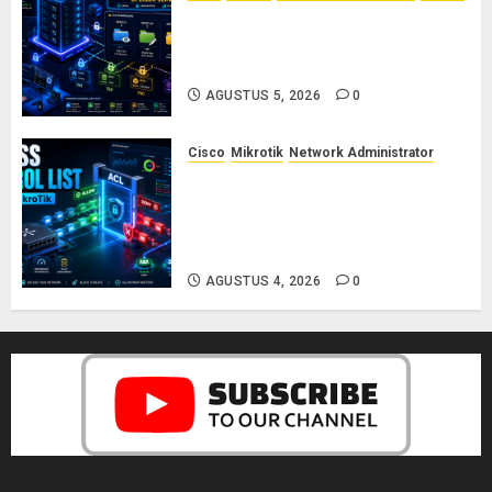
Dasar-Dasar Manajemen User
dan Permission di Linux Server:
Panduan Lengkap untuk Sysadmin
AGUSTUS 5, 2026
0
Cisco
Mikrotik
Network Administrator
Konsep Access Control List
(ACL) di Cisco dan MikroTik:
Panduan Lengkap untuk Pemula
hingga Profesional
AGUSTUS 4, 2026
0