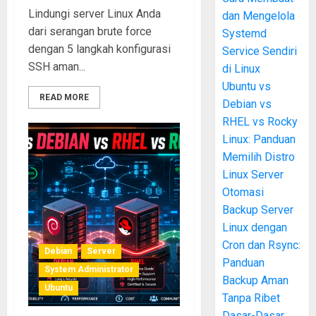
Lindungi server Linux Anda
dan Mengelola
dari serangan brute force
Systemd
dengan 5 langkah konfigurasi
Service Sendiri
SSH aman...
di Linux
Ubuntu vs
READ MORE
Debian vs
RHEL vs Rocky
Linux: Panduan
Memilih Distro
Linux Server
Otomasi
Backup Server
Linux dengan
Cron dan Rsync:
Debian
Server
Panduan
System Administrator
Backup Aman
Ubuntu
Tanpa Ribet
Dasar-Dasar