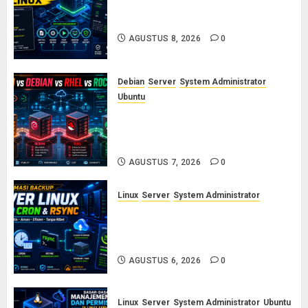
Cara Membuat dan Mengelola
Systemd Service Sendiri di Linux
AGUSTUS 8, 2026
0
Debian
Server
System Administrator
Ubuntu
Ubuntu vs Debian vs RHEL vs
Rocky Linux: Panduan Memilih
Distro Linux Server
AGUSTUS 7, 2026
0
Linux
Server
System Administrator
Otomasi Backup Server Linux
dengan Cron dan Rsync: Panduan
Backup Aman Tanpa Ribet
AGUSTUS 6, 2026
0
Linux
Server
System Administrator
Ubuntu