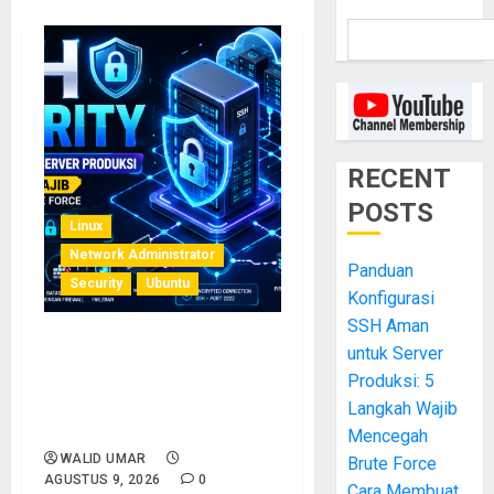
RECENT
POSTS
Linux
Network Administrator
Panduan
Security
Ubuntu
Konfigurasi
SSH Aman
untuk Server
Panduan Konfigurasi SSH
Aman untuk Server
Produksi: 5
Produksi: 5 Langkah Wajib
Langkah Wajib
Mencegah Brute Force
Mencegah
WALID UMAR
Brute Force
AGUSTUS 9, 2026
0
Cara Membuat