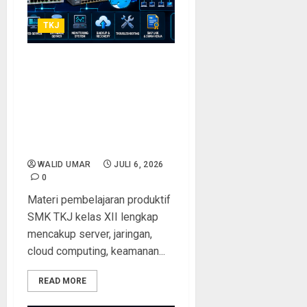
TKJ
Materi Pembelajaran
Kejuruan Produktif Siswa
SMK TKJ Kelas XII: Panduan
Lengkap Persiapan Menjadi
Administrator Jaringan dan
Server Profesional
WALID UMAR
JULI 6, 2026
0
Materi pembelajaran produktif
SMK TKJ kelas XII lengkap
mencakup server, jaringan,
cloud computing, keamanan...
READ MORE