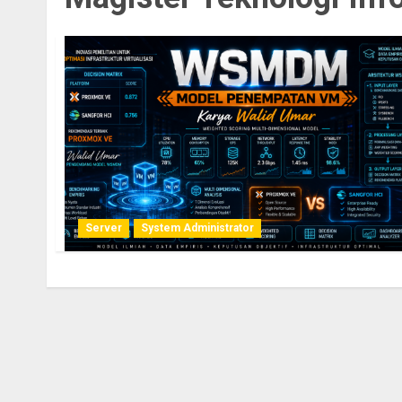
Server
System Administrator