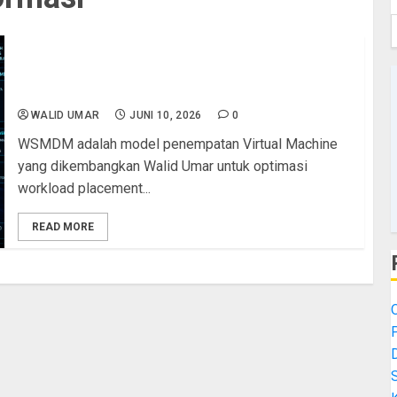
WSMDM: Model Penempatan Virtual Machine yang
Dikembangkan untuk Optimasi Infrastruktur HCI
Heterogen
WALID UMAR
JUNI 10, 2026
0
WSMDM adalah model penempatan Virtual Machine
yang dikembangkan Walid Umar untuk optimasi
workload placement...
READ MORE