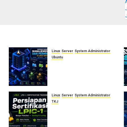
J
Linux
Server
System Administrator
Ubuntu
Dasar-Dasar Manajemen User
dan Permission di Linux
Server: Panduan Lengkap
untuk Sysadmin
AGUSTUS 5, 2026
0
Linux
Server
System Administrator
TKJ
Siap Jadi Linux System
Administrator Bersertifikat?
Ikuti Kelas Persiapan LPIC-1