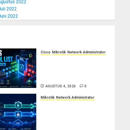
Agustus 2022
uli 2022
Juni 2022
Cisco
Mikrotik
Network Administrator
Konsep Access Control List
(ACL) di Cisco dan MikroTik:
Panduan Lengkap untuk
Pemula hingga Profesional
AGUSTUS 4, 2026
0
Mikrotik
Network Administrator
Cara Kerja Protokol VPN
L2TP/IPsec dan SSTP:
Panduan Lengkap untuk
Sysadmin dan Network