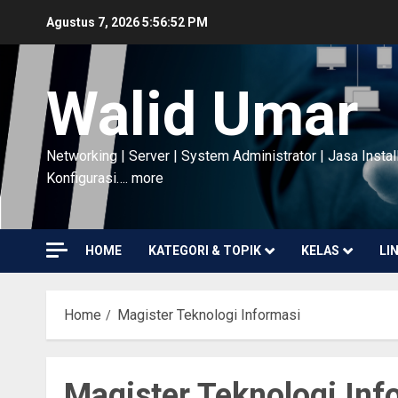
Skip
Agustus 7, 2026
5:56:53 PM
to
content
Walid Umar
Networking | Server | System Administrator | Jasa Instal
Konfigurasi…. more
HOME
KATEGORI & TOPIK
KELAS
LI
Home
Magister Teknologi Informasi
Magister Teknologi Inf