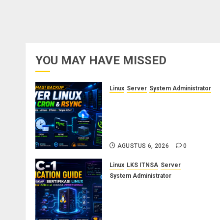
YOU MAY HAVE MISSED
Linux
Server
System Administrator
Otomasi Backup Server Linux
dengan Cron dan Rsync:
Panduan Backup Aman Tanpa
Ribet
AGUSTUS 6, 2026
0
Linux
LKS ITNSA
Server
System Administrator
LPIC-1: Panduan Lengkap
Sertifikasi Linux untuk
Sysadmin Pemula hingga