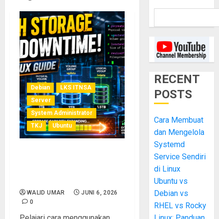
RECENT
Debian
LKS ITNSA
POSTS
Server
System Administrator
Cara Membuat
TKJ
Ubuntu
dan Mengelola
Systemd
Service Sendiri
LVM: Tambah Storage
Server Tanpa Downtime, Ini
di Linux
Caranya
Ubuntu vs
Debian vs
WALID UMAR
JUNI 6, 2026
0
RHEL vs Rocky
Pelajari cara menggunakan
Linux: Panduan