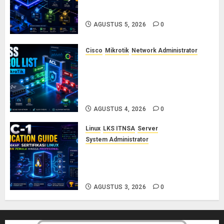
dan Permission di Linux Server:
Panduan Lengkap untuk Sysadmin
AGUSTUS 5, 2026
0
Cisco
Mikrotik
Network Administrator
Konsep Access Control List
(ACL) di Cisco dan MikroTik:
Panduan Lengkap untuk Pemula
hingga Profesional
AGUSTUS 4, 2026
0
Linux
LKS ITNSA
Server
System Administrator
LPIC-1: Panduan Lengkap
Sertifikasi Linux untuk Sysadmin
Pemula hingga Profesional
AGUSTUS 3, 2026
0