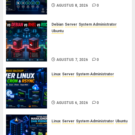
AGUSTUS 8, 2026
0
Debian
Server
System Administrator
Ubuntu
Ubuntu vs Debian vs RHEL vs
Rocky Linux: Panduan Memilih
Distro Linux Server
AGUSTUS 7, 2026
0
Linux
Server
System Administrator
Otomasi Backup Server Linux
dengan Cron dan Rsync: Panduan
Backup Aman Tanpa Ribet
AGUSTUS 6, 2026
0
Linux
Server
System Administrator
Ubuntu
Dasar-Dasar Manajemen User