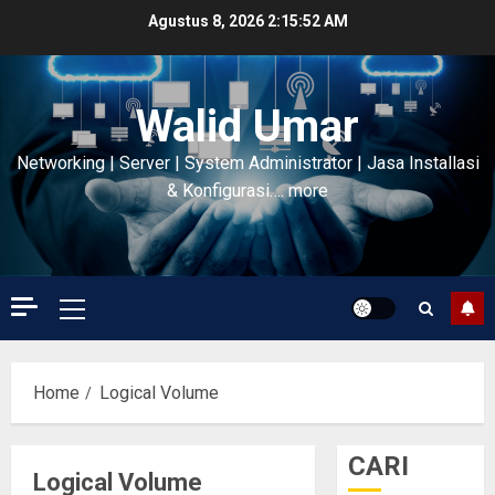
Skip
Agustus 8, 2026
2:15:52 AM
to
content
Walid Umar
Networking | Server | System Administrator | Jasa Installasi
& Konfigurasi…. more
Primary
Menu
Home
Logical Volume
CARI
Logical Volume