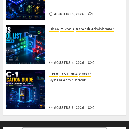
dan Permission di Linux Server:
Panduan Lengkap untuk Sysadmin
AGUSTUS 5, 2026
0
Cisco
Mikrotik
Network Administrator
Konsep Access Control List
(ACL) di Cisco dan MikroTik:
Panduan Lengkap untuk Pemula
hingga Profesional
AGUSTUS 4, 2026
0
Linux
LKS ITNSA
Server
System Administrator
LPIC-1: Panduan Lengkap
Sertifikasi Linux untuk Sysadmin
Pemula hingga Profesional
AGUSTUS 3, 2026
0