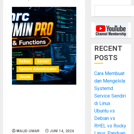
RECENT
POSTS
Debian
Server
System Administrator
Cara Membuat
Ubuntu
dan Mengelola
Systemd
Service Sendiri
.bashrc Sysadmin
Profesional: 30 Alias,
di Linux
Fungsi, dan Prompt Bash
Ubuntu vs
yang Menghemat Ratusan
Debian vs
Jam Kerja per Tahun
RHEL vs Rocky
WALID UMAR
JUNI 14, 2026
Linux: Panduan