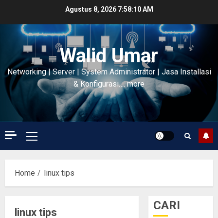
Skip
Agustus 8, 2026
7:58:10 AM
to
content
Walid Umar
Networking | Server | System Administrator | Jasa Installasi
& Konfigurasi…. more
Primary
Menu
Home
linux tips
CARI
linux tips