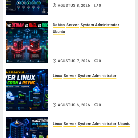
AGUSTUS 8, 2026
0
Debian
Server
System Administrator
Ubuntu
Ubuntu vs Debian vs RHEL vs
Rocky Linux: Panduan Memilih
Distro Linux Server
AGUSTUS 7, 2026
0
Linux
Server
System Administrator
Otomasi Backup Server Linux
dengan Cron dan Rsync: Panduan
Backup Aman Tanpa Ribet
AGUSTUS 6, 2026
0
Linux
Server
System Administrator
Ubuntu
Dasar-Dasar Manajemen User