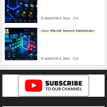
Dasar-Dasar Manajemen User
dan Permission di Linux Server:
Panduan Lengkap untuk Sysadmin
AGUSTUS 5, 2026
0
Cisco
Mikrotik
Network Administrator
Konsep Access Control List
(ACL) di Cisco dan MikroTik:
Panduan Lengkap untuk Pemula
hingga Profesional
AGUSTUS 4, 2026
0