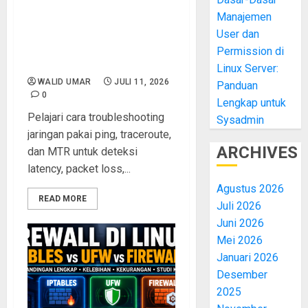
Manajemen
Troubleshooting Jaringan
dengan Ping, Traceroute,
User dan
dan MTR: Panduan Lengkap
Permission di
untuk Sysadmin
Linux Server:
WALID UMAR
JULI 11, 2026
Panduan
0
Lengkap untuk
Pelajari cara troubleshooting
Sysadmin
jaringan pakai ping, traceroute,
ARCHIVES
dan MTR untuk deteksi
latency, packet loss,...
Agustus 2026
READ MORE
Juli 2026
Juni 2026
Mei 2026
Januari 2026
Desember
2025