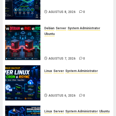
Systemd Service Sendiri di Linux
AGUSTUS 8, 2026
0
Debian
Server
System Administrator
Ubuntu
Ubuntu vs Debian vs RHEL vs
Rocky Linux: Panduan Memilih
Distro Linux Server
AGUSTUS 7, 2026
0
Linux
Server
System Administrator
Otomasi Backup Server Linux
dengan Cron dan Rsync: Panduan
Backup Aman Tanpa Ribet
AGUSTUS 6, 2026
0
Linux
Server
System Administrator
Ubuntu