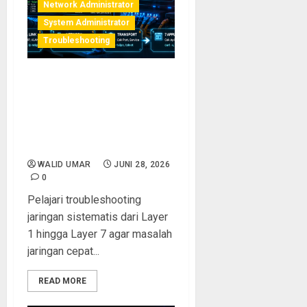
Network Administrator
System Administrator
Troubleshooting
Troubleshooting Jaringan
Sistematis: Metodologi
Layer-by-Layer yang Wajib
Dikuasai Administrator
Jaringan
WALID UMAR
JUNI 28, 2026
0
Pelajari troubleshooting
jaringan sistematis dari Layer
1 hingga Layer 7 agar masalah
jaringan cepat...
READ MORE