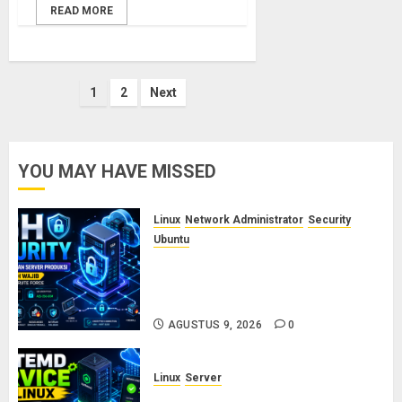
READ MORE
Paginasi
1
2
Next
pos
YOU MAY HAVE MISSED
Linux
Network Administrator
Security
Ubuntu
Panduan Konfigurasi SSH Aman
untuk Server Produksi: 5 Langkah
Wajib Mencegah Brute Force
AGUSTUS 9, 2026
0
Linux
Server
Cara Membuat dan Mengelola