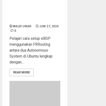
FRRouting eBGP: Cara Setup
Peering Antara Dua AS di
Lab Menggunakan Ubuntu
dan FRR
WALID UMAR
JUNI 27, 2026
0
Pelajari cara setup eBGP
menggunakan FRRouting
antara dua Autonomous
System di Ubuntu lengkap
dengan...
READ MORE