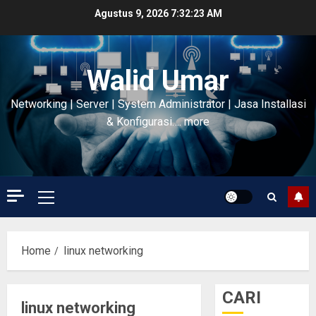
Skip
Agustus 9, 2026
7:32:24 AM
to
content
Walid Umar
Networking | Server | System Administrator | Jasa Installasi
& Konfigurasi…. more
Primary
Menu
Home
linux networking
CARI
linux networking