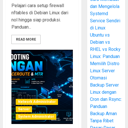
Pelajari cara setup firewall
dan Mengelola
nftables di Debian Linux dari
Systemd
nol hingga siap produksi.
Service Sendiri
Panduan...
di Linux
Ubuntu vs
READ MORE
Debian vs
RHEL vs Rocky
Linux: Panduan
Memilih Distro
Linux Server
Otomasi
Backup Server
Linux dengan
Cron dan Rsync:
Network Administrator
Panduan
Server
Backup Aman
System Administrator
Tanpa Ribet
Dasar-Dasar