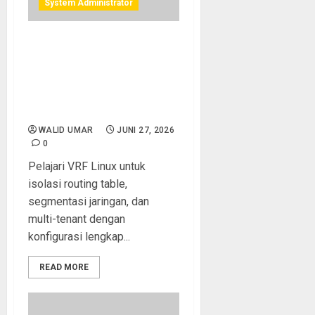
System Administrator
VRF Linux: Cara Membuat
Isolasi Routing Table untuk
Multi-Tenant dan
Segmentasi Jaringan
Secara Profesional
WALID UMAR
JUNI 27, 2026
0
Pelajari VRF Linux untuk
isolasi routing table,
segmentasi jaringan, dan
multi-tenant dengan
konfigurasi lengkap...
READ MORE