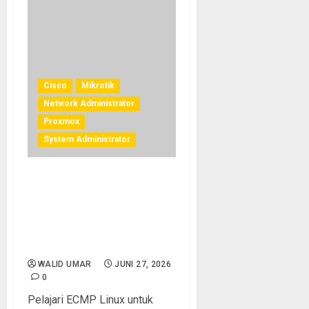
Cisco
Mikrotik
Network Administrator
Proxmox
System Administrator
ECMP Linux: Cara Load
Balancing Traffic ke
Beberapa Path Secara
Bersamaan untuk
Maksimalkan Bandwidth
WALID UMAR
JUNI 27, 2026
0
Pelajari ECMP Linux untuk