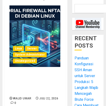
RECENT
POSTS
Linux
Server
System Administrator
Panduan
Uncategorized
Konfigurasi
SSH Aman
untuk Server
Tutorial Firewall nftables di
Debian Linux: Panduan
Produksi: 5
Lengkap untuk Server
Langkah Wajib
Produksi
Mencegah
WALID UMAR
JULI 22, 2026
Brute Force
0
Cara Membuat