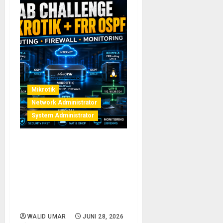
Mikrotik
Network Administrator
System Administrator
Lab Challenge: Bangun
Jaringan Kantor Lengkap
dengan MikroTik +
FRRouting OSPF, Uji Skill
Routing, Firewall, dan
Monitoring Anda
WALID UMAR
JUNI 28, 2026