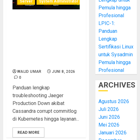
Server
System Administrator
Pemula hingga
Profesional
Studi Kasus
LPIC-1:
Troubleshooting Jaeger
Panduan
Production Down di
Lengkap
Kubernetes: Analisis Root
Sertifikasi Linux
Cause Cassandra Corrupt
untuk Sysadmin
CommitLog hingga
Pemula hingga
Recovery Berhasil
Profesional
WALID UMAR
JUNI 8, 2026
0
ARCHIVES
Panduan lengkap
troubleshooting Jaeger
Agustus 2026
Production Down akibat
Juli 2026
Cassandra corrupt commitlog
Juni 2026
di Kubernetes hingga layanan...
Mei 2026
Januari 2026
READ MORE