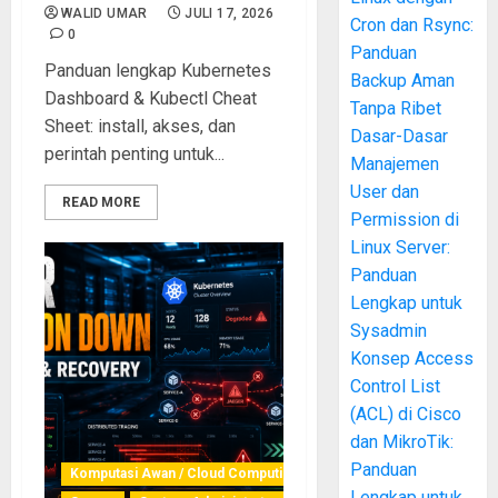
WALID UMAR
JULI 17, 2026
Cron dan Rsync:
0
Panduan
Panduan lengkap Kubernetes
Backup Aman
Dashboard & Kubectl Cheat
Tanpa Ribet
Sheet: install, akses, dan
Dasar-Dasar
perintah penting untuk...
Manajemen
User dan
READ MORE
Permission di
Linux Server:
Panduan
Lengkap untuk
Sysadmin
Konsep Access
Control List
(ACL) di Cisco
dan MikroTik:
Panduan
Komputasi Awan / Cloud Computing
Lengkap untuk