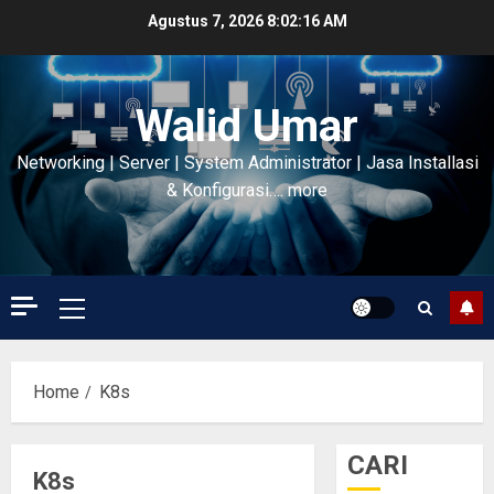
Skip
Agustus 7, 2026
8:02:17 AM
to
content
Walid Umar
Networking | Server | System Administrator | Jasa Installasi
& Konfigurasi…. more
Primary
Menu
Home
K8s
CARI
K8s