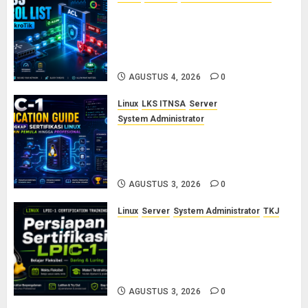
Konsep Access Control List
(ACL) di Cisco dan MikroTik:
Panduan Lengkap untuk Pemula
hingga Profesional
AGUSTUS 4, 2026
0
Linux
LKS ITNSA
Server
System Administrator
LPIC-1: Panduan Lengkap
Sertifikasi Linux untuk Sysadmin
Pemula hingga Profesional
AGUSTUS 3, 2026
0
Linux
Server
System Administrator
TKJ
Siap Jadi Linux System
Administrator Bersertifikat? Ikuti
Kelas Persiapan LPIC-1 Bersama
Saya
AGUSTUS 3, 2026
0