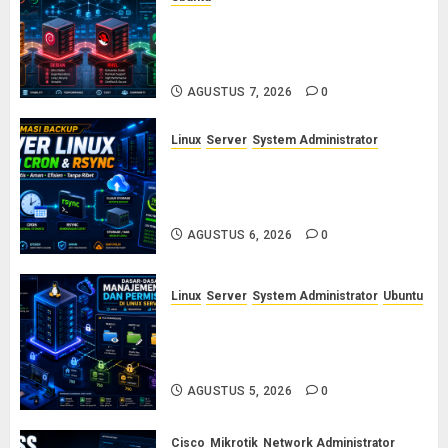
Ubuntu vs Debian vs RHEL vs
Rocky Linux: Panduan Memilih
Distro Linux Server
AGUSTUS 7, 2026
0
Linux
Server
System Administrator
Otomasi Backup Server Linux
dengan Cron dan Rsync: Panduan
Backup Aman Tanpa Ribet
AGUSTUS 6, 2026
0
Linux
Server
System Administrator
Ubuntu
Dasar-Dasar Manajemen User
dan Permission di Linux Server:
Panduan Lengkap untuk Sysadmin
AGUSTUS 5, 2026
0
Cisco
Mikrotik
Network Administrator