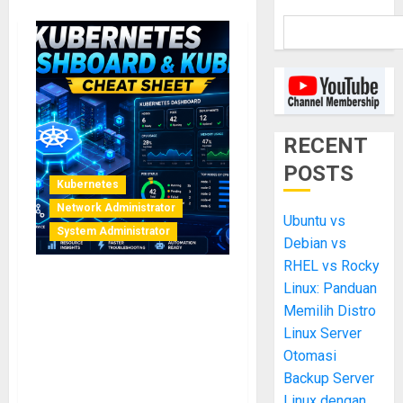
RECENT
POSTS
Kubernetes
Network Administrator
Ubuntu vs
System Administrator
Debian vs
RHEL vs Rocky
Linux: Panduan
Kubernetes Dashboard dan
Kubectl Cheat Sheet:
Memilih Distro
Panduan Lengkap
Linux Server
Monitoring dan Manajemen
Otomasi
Cluster untuk Sysadmin &
Backup Server
DevOps
Linux dengan