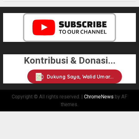
Kontribusi & Donasi...
Dukung Saya, Walid Umar...
Copyright © All rights reserved.
|
ChromeNews
by AF
themes.