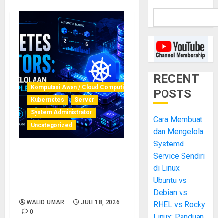
RECENT
Komputasi Awan / Cloud Computing
POSTS
Kubernetes
Server
System Administrator
Cara Membuat
Uncategorized
dan Mengelola
Systemd
Service Sendiri
Kubernetes Operators:
Cara Kerja Otomasi
di Linux
Pengelolaan Aplikasi
Ubuntu vs
Kompleks di Cluster
Debian vs
WALID UMAR
JULI 18, 2026
RHEL vs Rocky
0
Linux: Panduan