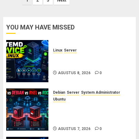
Paginasi
1
2
3
Next
pos
YOU MAY HAVE MISSED
Linux
Server
Cara Membuat dan Mengelola
Systemd Service Sendiri di Linux
AGUSTUS 8, 2026
0
Debian
Server
System Administrator
Ubuntu
Ubuntu vs Debian vs RHEL vs
Rocky Linux: Panduan Memilih
Distro Linux Server
AGUSTUS 7, 2026
0