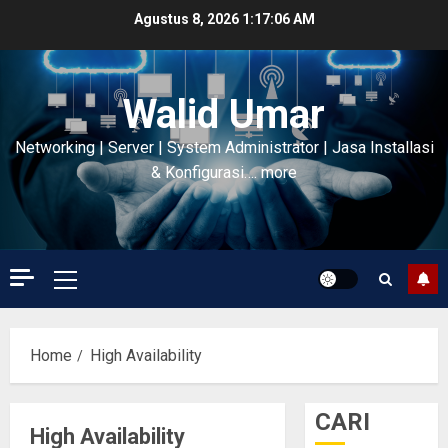
Skip
Agustus 8, 2026
1:17:07 AM
to
content
Walid Umar
Networking | Server | System Administrator | Jasa Installasi
& Konfigurasi…. more
Primary
Menu
Home
High Availability
CARI
High Availability