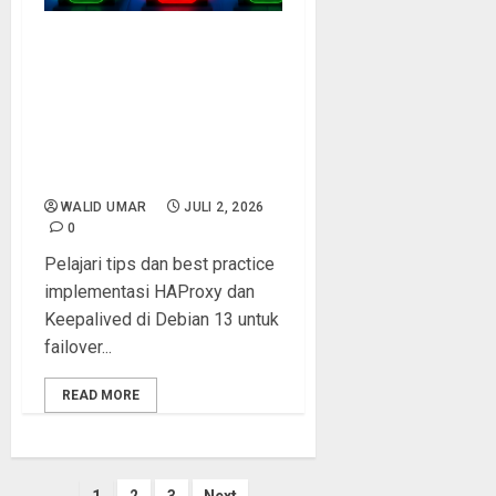
Tips & Best Practice
Implementasi HAProxy dan
Keepalived di Debian 13:
Skema Failover Otomatis
Saat Backend Web Server
Down
WALID UMAR
JULI 2, 2026
0
Pelajari tips dan best practice
implementasi HAProxy dan
Keepalived di Debian 13 untuk
failover...
READ MORE