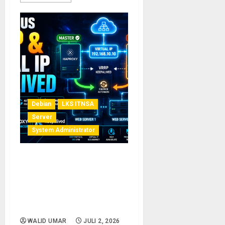
Debian
LKS ITNSA
Server
System Administrator
Studi Kasus Implementasi
HAProxy & Keepalived di
Debian 13: Konfigurasi VRRP
dan Virtual IP untuk High
Availability Web Server
WALID UMAR
JULI 2, 2026