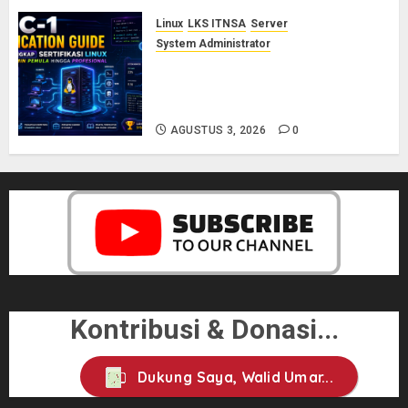
Linux
LKS ITNSA
Server
System Administrator
LPIC-1: Panduan Lengkap
Sertifikasi Linux untuk Sysadmin
Pemula hingga Profesional
AGUSTUS 3, 2026
0
Kontribusi & Donasi...
Dukung Saya, Walid Umar...