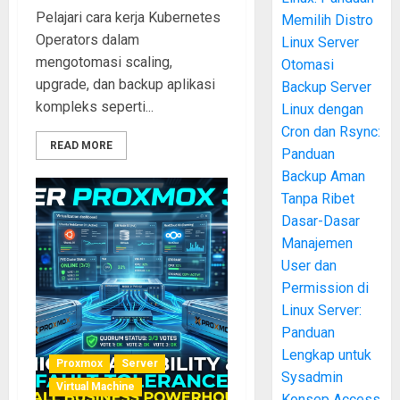
Pelajari cara kerja Kubernetes
Memilih Distro
Operators dalam
Linux Server
mengotomasi scaling,
Otomasi
upgrade, dan backup aplikasi
Backup Server
kompleks seperti...
Linux dengan
Cron dan Rsync:
READ MORE
Panduan
Backup Aman
Tanpa Ribet
Dasar-Dasar
Manajemen
User dan
Permission di
Linux Server:
Panduan
Lengkap untuk
Proxmox
Server
Sysadmin
Virtual Machine
Konsep Access