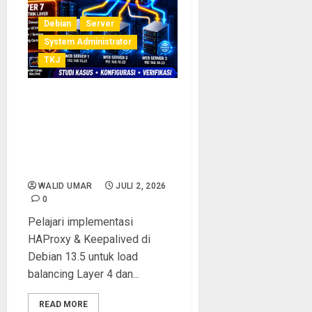
Debian
Server
System Administrator
TKJ
Tutorial HAProxy &
Keepalived di Debian 13.5:
Memahami Load Balancing
Layer 4 dan Layer 7 Secara
Step-by-Step
WALID UMAR
JULI 2, 2026
0
Pelajari implementasi
HAProxy & Keepalived di
Debian 13.5 untuk load
balancing Layer 4 dan...
READ MORE