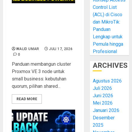
Control List
(ACL) di Cisco
Cara Membangun Cluster
Proxmox 3 Node untuk
dan MikroTik:
Small Business: Panduan
Panduan
Hardware, Storage, dan
Lengkap untuk
Jaringan Hemat Biaya
Pemula hingga
WALID UMAR
JULI 17, 2026
Profesional
0
Panduan membangun cluster
ARCHIVES
Proxmox VE 3 node untuk
small business: kebutuhan
Agustus 2026
quorum, pilihan shared...
Juli 2026
Juni 2026
READ MORE
Mei 2026
Januari 2026
Desember
2025