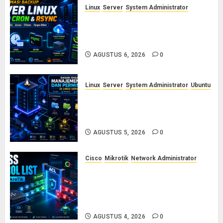
Linux
Server
System Administrator
Otomasi Backup Server Linux
dengan Cron dan Rsync: Panduan
Backup Aman Tanpa Ribet
AGUSTUS 6, 2026
0
Linux
Server
System Administrator
Ubuntu
Dasar-Dasar Manajemen User
dan Permission di Linux Server:
Panduan Lengkap untuk Sysadmin
AGUSTUS 5, 2026
0
Cisco
Mikrotik
Network Administrator
Konsep Access Control List
(ACL) di Cisco dan MikroTik:
Panduan Lengkap untuk Pemula
hingga Profesional
AGUSTUS 4, 2026
0