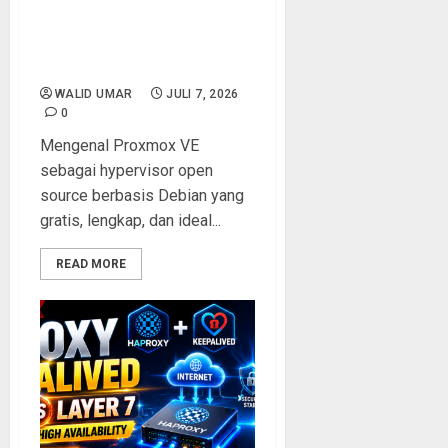
Mengenal Proxmox VE:
Hypervisor Open Source
Gratis dengan Fitur
Virtualisasi Enterprise
WALID UMAR
JULI 7, 2026
0
Mengenal Proxmox VE
sebagai hypervisor open
source berbasis Debian yang
gratis, lengkap, dan ideal...
READ MORE