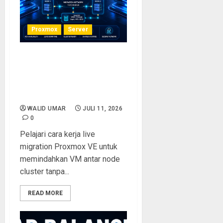
Proxmox
Server
Migrasi VM Antar Host di
Proxmox: Panduan Lengkap
Live Migration Tanpa
Downtime
WALID UMAR
JULI 11, 2026
0
Pelajari cara kerja live
migration Proxmox VE untuk
memindahkan VM antar node
cluster tanpa...
READ MORE