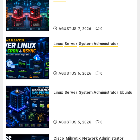
Ubuntu vs Debian vs RHEL vs
Rocky Linux: Panduan Memilih
Distro Linux Server
AGUSTUS 7, 2026
0
Linux
Server
System Administrator
Otomasi Backup Server Linux
dengan Cron dan Rsync: Panduan
Backup Aman Tanpa Ribet
AGUSTUS 6, 2026
0
Linux
Server
System Administrator
Ubuntu
Dasar-Dasar Manajemen User
dan Permission di Linux Server:
Panduan Lengkap untuk Sysadmin
AGUSTUS 5, 2026
0
Cisco
Mikrotik
Network Administrator