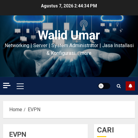
Skip
Agustus 7, 2026
2:44:35 PM
to
content
Walid Umar
Networking | Server | System Administrator | Jasa Installasi
& Konfigurasi…. more
Primary
Menu
Home
EVPN
CARI
EVPN