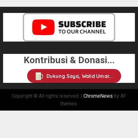
Kontribusi & Donasi...
Dukung Saya, Walid Umar...
Copyright © All rights reserved.
|
ChromeNews
by AF
themes.