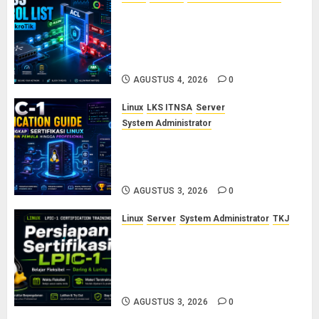
Konsep Access Control List
(ACL) di Cisco dan MikroTik:
Panduan Lengkap untuk Pemula
hingga Profesional
AGUSTUS 4, 2026
0
Linux
LKS ITNSA
Server
System Administrator
LPIC-1: Panduan Lengkap
Sertifikasi Linux untuk Sysadmin
Pemula hingga Profesional
AGUSTUS 3, 2026
0
Linux
Server
System Administrator
TKJ
Siap Jadi Linux System
Administrator Bersertifikat? Ikuti
Kelas Persiapan LPIC-1 Bersama
Saya
AGUSTUS 3, 2026
0