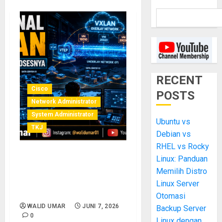
RECENT
Cisco
POSTS
Network Administrator
System Administrator
Ubuntu vs
TKJ
Debian vs
RHEL vs Rocky
Linux: Panduan
VXLAN: Konsep, Cara Kerja,
dan Proses Kerja VXLAN
Memilih Distro
Lengkap untuk Jaringan
Linux Server
Data Center Modern
Otomasi
WALID UMAR
JUNI 7, 2026
Backup Server
0
Linux dengan