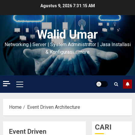
Skip
Agustus 9, 2026
7:31:15 AM
to
content
Walid Umar
Networking | Server | System Administrator | Jasa Installasi
& Konfigurasi…. more
Primary
Menu
Home
Event Driven Architecture
CARI
Event Driven