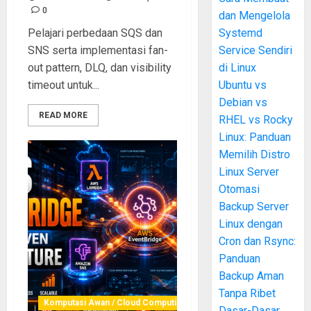
0
dan Mengelola
Pelajari perbedaan SQS dan
Systemd
SNS serta implementasi fan-
Service Sendiri
out pattern, DLQ, dan visibility
di Linux
timeout untuk...
Ubuntu vs
Debian vs
READ MORE
RHEL vs Rocky
Linux: Panduan
Memilih Distro
Linux Server
Otomasi
Backup Server
Linux dengan
Cron dan Rsync:
Panduan
Backup Aman
Tanpa Ribet
Komputasi Awan / Cloud Computing
Dasar-Dasar