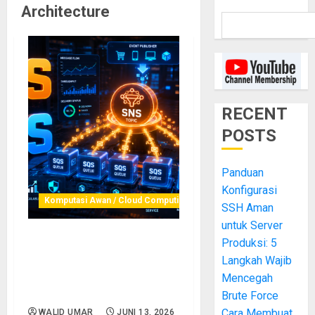
Architecture
RECENT
POSTS
Panduan
Konfigurasi
Komputasi Awan / Cloud Computing
SSH Aman
untuk Server
Produksi: 5
SQS dan SNS: Asynchronous
Langkah Wajib
Messaging untuk
Decoupling Microservices
Mencegah
yang Resilient dan Scalable
Brute Force
Cara Membuat
WALID UMAR
JUNI 13, 2026