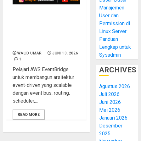
Manajemen
User dan
EventBridge AWS:
Permission di
Membangun Arsitektur
Event-Driven yang
Linux Server:
Decoupled, Scalable, dan
Panduan
Production Ready
Lengkap untuk
WALID UMAR
JUNI 13, 2026
Sysadmin
1
ARCHIVES
Pelajari AWS EventBridge
untuk membangun arsitektur
event-driven yang scalable
Agustus 2026
dengan event bus, routing,
Juli 2026
scheduler,...
Juni 2026
Mei 2026
READ MORE
Januari 2026
Desember
2025