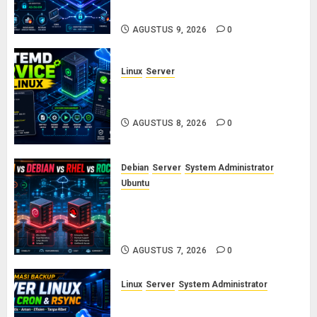
Wajib Mencegah Brute Force
AGUSTUS 9, 2026
0
Linux
Server
Cara Membuat dan Mengelola
Systemd Service Sendiri di Linux
AGUSTUS 8, 2026
0
Debian
Server
System Administrator
Ubuntu
Ubuntu vs Debian vs RHEL vs
Rocky Linux: Panduan Memilih
Distro Linux Server
AGUSTUS 7, 2026
0
Linux
Server
System Administrator
Otomasi Backup Server Linux