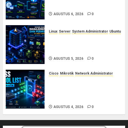
dengan Cron dan Rsync: Panduan
Backup Aman Tanpa Ribet
AGUSTUS 6, 2026
0
Linux
Server
System Administrator
Ubuntu
Dasar-Dasar Manajemen User
dan Permission di Linux Server:
Panduan Lengkap untuk Sysadmin
AGUSTUS 5, 2026
0
Cisco
Mikrotik
Network Administrator
Konsep Access Control List
(ACL) di Cisco dan MikroTik:
Panduan Lengkap untuk Pemula
hingga Profesional
AGUSTUS 4, 2026
0