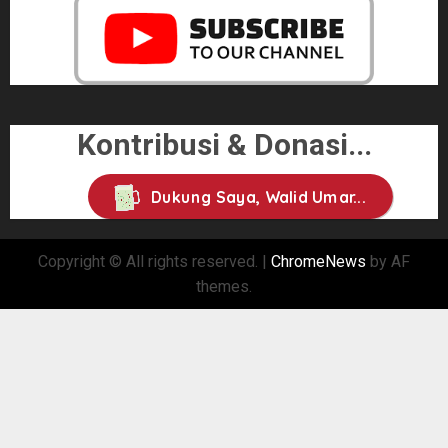
Kontribusi & Donasi...
Dukung Saya, Walid Umar...
Copyright © All rights reserved.
|
ChromeNews
by AF
themes.